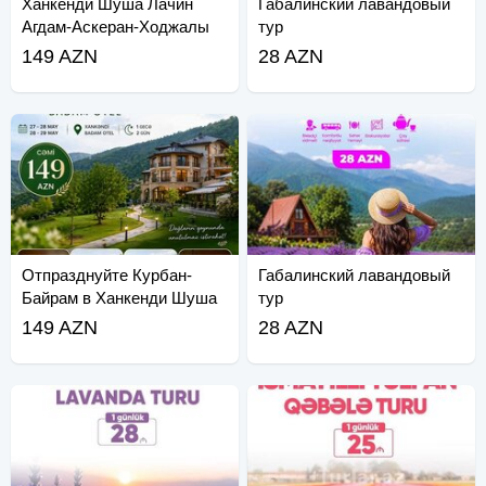
Ханкенди Шуша Лачин
Габалинский лавандовый
Агдам-Аскеран-Ходжалы
тур
Тур
149 AZN
28 AZN
Отпразднуйте Курбан-
Габалинский лавандовый
Байрам в Ханкенди Шуша
тур
Лачин
149 AZN
28 AZN