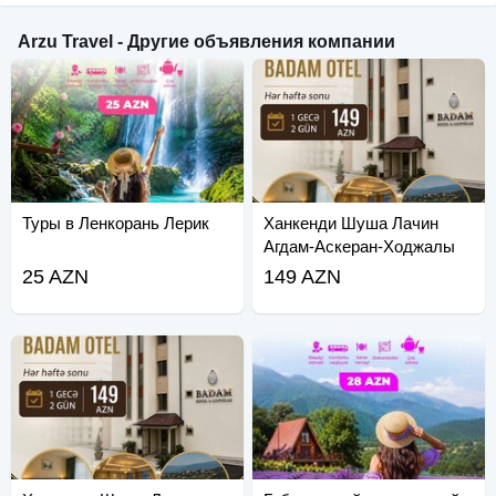
Arzu Travel - Другие объявления компании
Туры в Ленкорань Лерик
Ханкенди Шуша Лачин
Агдам-Аскеран-Ходжалы
Тур
25 AZN
149 AZN