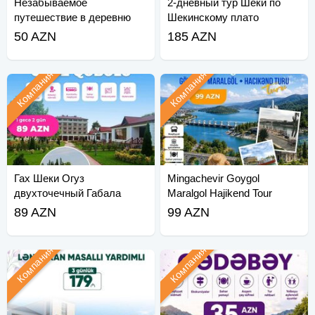
Незабываемое
2-дневный тур Шеки по
путешествие в деревню
Шекинскому плато
Хиналиг
50 AZN
185 AZN
Компания
Компания
Гах Шеки Огуз
Mingachevir Goygol
двухточечный Габала
Maralgol Hajikend Tour
Шеки Тур по плато
89 AZN
99 AZN
Компания
Компания