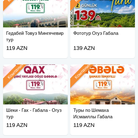
Гедабей Товуз Мингячевир
Фототур Огуз Габала
тур
119 AZN
139 AZN
Компания
Компания
Шеки - Гах - Габала - Огуз
Туры по Шемаха
тур
Исмаиллы Габала
119 AZN
119 AZN