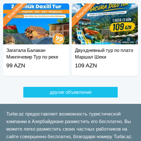
Компания
Компания
Загатала Балакан
Двухдневный тур по плато
Мингячевир Тур по реке
Маршал Шеки
Кура
99 AZN
109 AZN
другие объявление
Turlar.az предоставляет возможность туристической
компании в Азербайджане разместить его бесплатно. Вы
можете легко разместить своих частных работников на
сайте совершенно бесплатно, благодаря номеру Turlar.az.