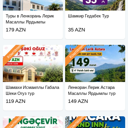
Туры в Ленкорань Лерик
Шамкир Гедабек Тур
Масаллы Ярдымлы
Астара
179 AZN
35 AZN
Компания
Компания
Шамахи Исмаиллы Габала
Ленкоран Лерик Астара
Шеки Огуз тур
Масаллы Ярдымлы тур
119 AZN
149 AZN
Компания
Компания