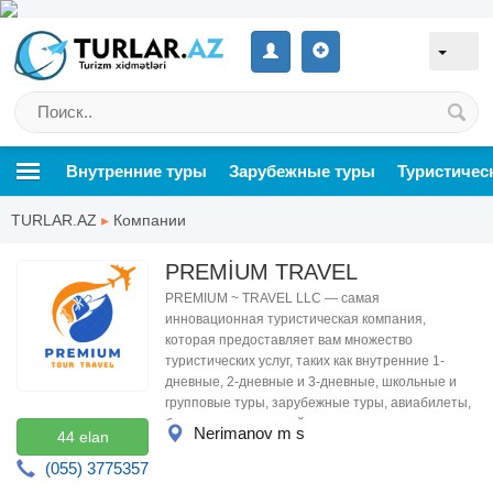
Внутренние туры
Зарубежные туры
Туристичес
TURLAR.AZ
▸
Компании
PREMİUM TRAVEL
PREMIUM ~ TRAVEL LLC — самая
инновационная туристическая компания,
которая предоставляет вам множество
туристических услуг, таких как внутренние 1-
дневные, 2-дневные и 3-дневные, школьные и
групповые туры, зарубежные туры, авиабилеты,
бронирование отелей, визы.
Nerimanov m s
44 elan
(055) 3775357