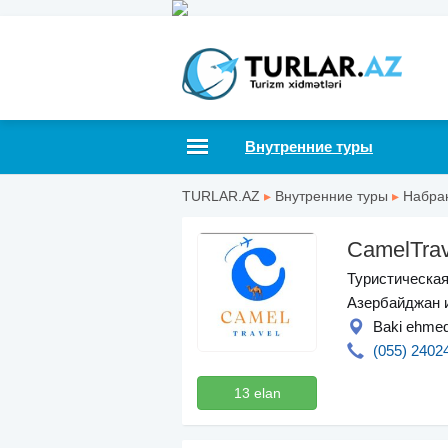
Внутренние туры
TURLAR.AZ
▸
Внутренние туры
▸
Набра
CamelTrav
Туристическая
Азербайджан 
Baki ehmed 
(055) 2402
13 elan