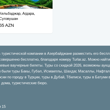
Кельбаджар, Агдара,
Суговушан
65 AZN
ь туристической компании в Азербайджане разместить его беспл
совершенно бесплатно, благодаря номеру Turlar.az. Можно най
шевые ваучерные билеты. Туры со скидкой 2026, возможны аукци
ыли туры Бакы, Губəл, Исмаиллы, Шахдаг, Масаллы, Нафталан,
сии по городу в Турции, туры в Дубай, Тбилиси, туры в Батуми 
 дома, туристические бюро.
и 15