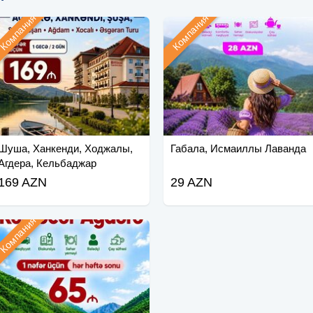
Компания
Компания
Шуша, Ханкенди, Ходжалы,
Габала, Исмаиллы Лаванда
Агдера, Кельбаджар
169 AZN
29 AZN
Компания