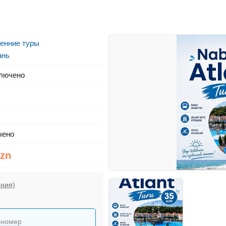
енние туры
ань
лючено
чено
Azn
ения)
 номер