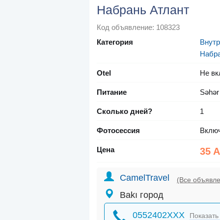
Набрань Атлант
Код объявление: 108323
Категория
Внутр
Набр
Otel
Не вк
Питание
Səhər
Сколько дней?
1
Фотосессия
Вклю
Цена
35 
CamelTravel
(Все объявл
Bakı город
0552402XXX
Показать