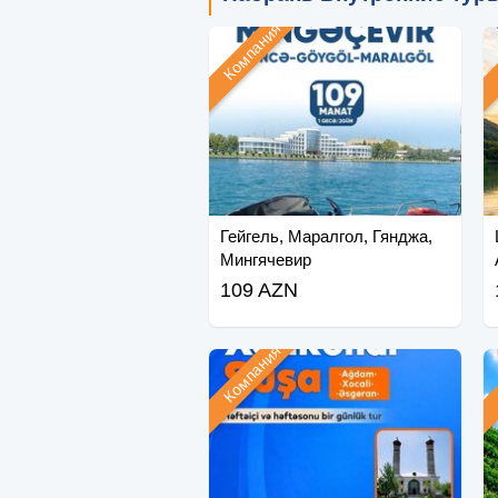
Компания
Гейгель, Маралгол, Гянджа,
Мингячевир
109 AZN
Компания