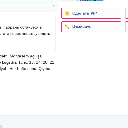
Сделать VIP
Изменить
в Набрань останутся в
стите возможность увидеть
ək*. Möhtəşəm açılışa
keçirdin. Tarix: 13, 14, 20, 21,
 İyul . Hər həftə sonu. Qiymə
ы