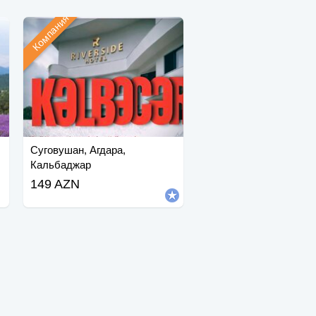
Компания
Суговушан, Агдара,
Кальбаджар
149 AZN