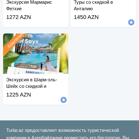
Экскурсия Мармарис
Туры со скидкой в
Фетхие
Анталию
1272 AZN
1450 AZN
Компания
Экскурсия в Шарм-эль-
Шейх со скидкой и
подарочным
1225 AZN
сертификатом.
Turlar.az предоставляет возможность туристической
компании в Азербайджане разместить его бесплатно. Вы