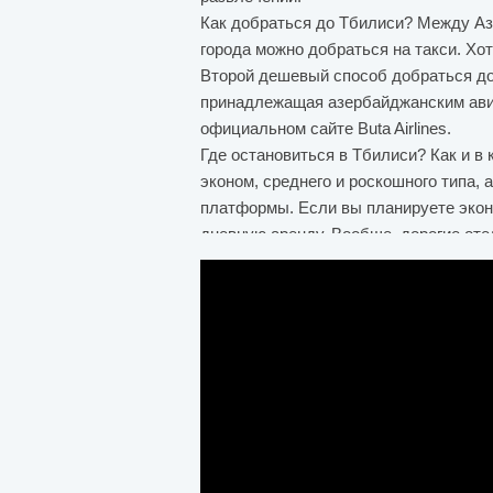
Как добраться до Тбилиси? Между Аз
города можно добраться на такси. Хот
Второй дешевый способ добраться до 
принадлежащая азербайджанским авиа
официальном сайте Buta Airlines.
Где остановиться в Тбилиси? Как и в 
эконом, среднего и роскошного типа, 
платформы. Если вы планируете экон
дневную аренду. Вообще, дорогие от
указано "Non Refundable", это означа
Поэтому всегда дешевле обходятся н
Refundable", если вы точно запланир
Хотя Тбилиси небольшой город, досто
города.
Старый город Тбилиси
Если вы впервые путешествуете по Тб
сооружение здесь имеет свою интерес
Крепость Нарикала