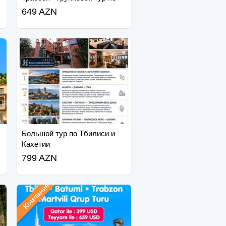
Мартвили
649 AZN
Большой тур по Тбилиси и
Кахетии
799 AZN
Компания