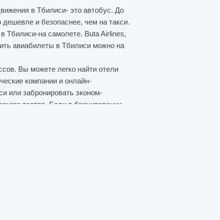
вижения в Тбилиси- это автобус. До
 дешевле и безопаснее, чем на такси.
Тбилиси-на самолете. Buta Airlines,
ить авиабилеты в Тбилиси можно на
ссов. Вы можете легко найти отели
ические компании и онлайн-
си или забронировать эконом-
рного театра. Если в бронировании
онирование, ни изменить дату.
о, если бы вы выбрали номер с "Non
ые отели здесь.
очно. И в этом кроется древность
него города. Каждое древнее
те насытиться.