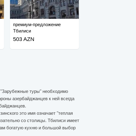
премиум-предложение
Тбилиси
503 AZN
а "Зарубежные туры" необходимо
ороны азербайджанцев к ней всегда
рбайджанцев.
зинского это имя означает "теплая
язательно со столицы. Тбилиси имеет
там богатую кухню и большой выбор