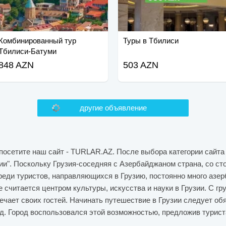
Комбинированный тур
Туры в Тбилиси
Тбилиси-Батуми
848 AZN
503 AZN
другие объявление
 посетите наш сайт - TURLAR.AZ. После выбора категории сайт
зии". Поскольку Грузия-соседняя с Азербайджаном страна, со ст
реди туристов, направляющихся в Грузию, постоянно много азе
 считается центром культуры, искусства и науки в Грузии. С гру
ечает своих гостей. Начинать путешествие в Грузии следует об
од. Город воспользовался этой возможностью, предложив турис