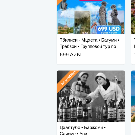
Тбилиси - Мцхета • Батуми •
Трабзон • Групповой тур по
Мартвили
699 AZN
Компания
Цхалтубо • Баржоми •
Саирме • Ури