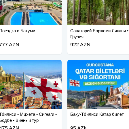
Поездка в Батуми
Санаторий Боржоми Ликани •
Грузия
777 AZN
922 AZN
Тбилиси • Мцхета • Сигнаги •
Баку-Тбилиси Катар билет
Бодбе • Винный тур
475 AZN
95 AZN