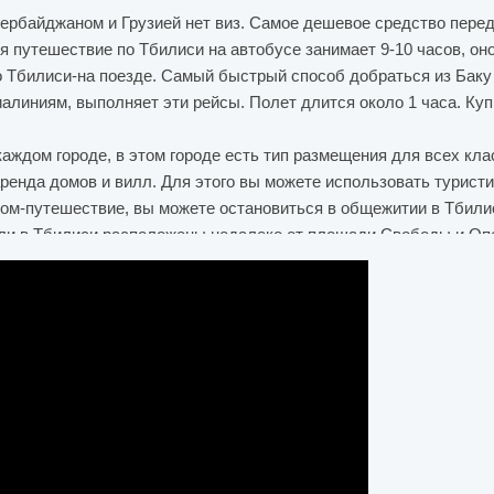
ербайджаном и Грузией нет виз. Самое дешевое средство перед
я путешествие по Тбилиси на автобусе занимает 9-10 часов, оно
Тбилиси-на поезде. Самый быстрый способ добраться из Баку в 
линиям, выполняет эти рейсы. Полет длится около 1 часа. Куп
каждом городе, в этом городе есть тип размещения для всех кла
аренда домов и вилл. Для этого вы можете использовать турист
ом-путешествие, вы можете остановиться в общежитии в Тбили
ели в Тбилиси расположены недалеко от площади Свободы и Опе
ет, что после бронирования вы больше не можете ни отменить бр
омера, которые не пригодны для использования. Было бы хорош
овали остановиться там. Вы можете забронировать самые дешев
примечательностей и прогулочных мест здесь более чем достат
илиси, рекомендуется начать с самых древних улиц этого древ
ную историю. Вы можете часами ходить по улицам, но не сможе