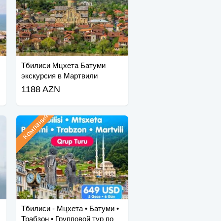
Тбилиси Мцхета Батуми
экскурсия в Мартвили
1188 AZN
Компания
Тбилиси - Мцхета • Батуми •
Трабзон • Групповой тур по