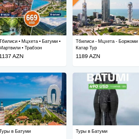
Тбилиси • Мцхета • Батуми •
Тбилиси - Мцхета - Боржоми
Мартвили • Трабзон
Катар Тур
1137 AZN
1189 AZN
Туры в Батуми
Туры в Батуми