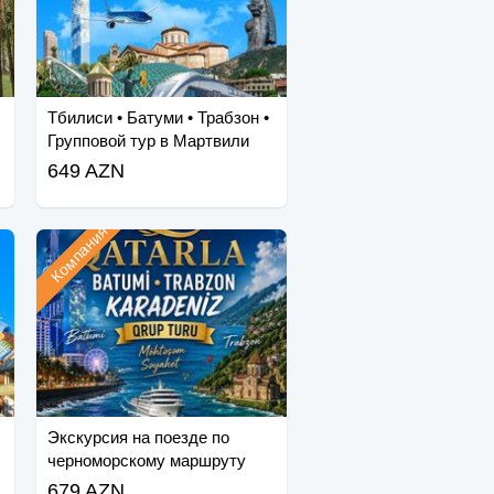
Тбилиси • Батуми • Трабзон •
Групповой тур в Мартвили
649 AZN
Компания
Экскурсия на поезде по
черноморскому маршруту
Трабзон-Батуми-Тбилиси
679 AZN