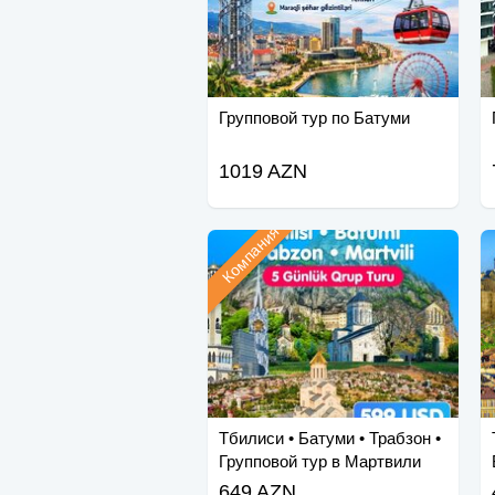
Групповой тур по Батуми
1019 AZN
Компания
Тбилиси • Батуми • Трабзон •
Групповой тур в Мартвили
649 AZN