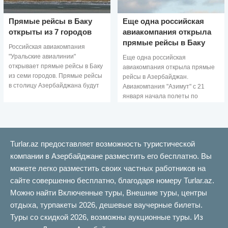
Прямые рейсы в Баку
Еще одна российская
открыты из 7 городов
авиакомпания открыла
прямые рейсы в Баку
Российская авиакомпания
"Уральские авиалинии"
Еще одна российская
открывает прямые рейсы в Баку
авиакомпания открыла прямые
из семи городов. Прямые рейсы
рейсы в Азербайджан.
в столицу Азербайджана будут
Авиакомпания "Азимут" с 21
запущены с 29 мая из
января начала полеты по
Красноярска, Омска,
маршруту Ростов-Баку-Ростов.
Новосибирска и Нижнего
Рейсы выполняются раз в
Новгорода,
неделю, по пятницам. "Самолет
вылетае
Turlar.az предоставляет возможность туристической
компании в Азербайджане разместить его бесплатно. Вы
можете легко разместить своих частных работников на
сайте совершенно бесплатно, благодаря номеру Turlar.az.
Можно найти Включенные туры, Внешние туры, центры
отдыха, турпакеты 2026, дешевые ваучерные билеты.
Туры со скидкой 2026, возможны аукционные туры. Из