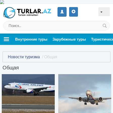
Внутренние туры
Зарубежные туры
Туристичес
Новости туризма
/ Общая
Общая