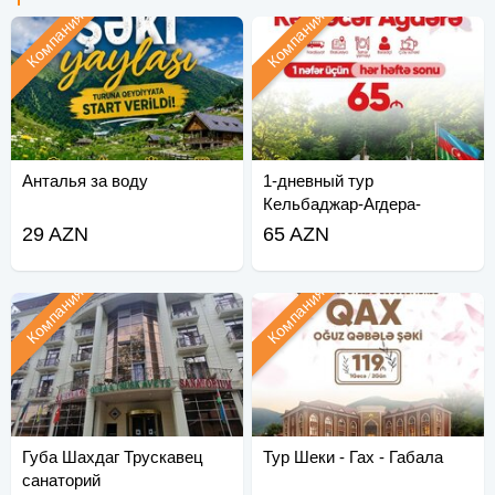
Компания
Компания
Анталья за воду
1-дневный тур
Кельбаджар-Агдера-
Суговусан
29 AZN
65 AZN
Компания
Компания
Губа Шахдаг Трускавец
Тур Шеки - Гах - Габала
санаторий