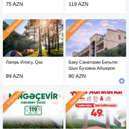
75 AZN
119 AZN
Компания
Компания
Лагерь Илису, Qax
Баку Санатории Бильгях
Шых Бузовна Абшерон
99 AZN
80 AZN
Компания
Компания