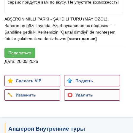
сервис придутся вам по вкусу. Не упустите возможность!
ABŞERON MİLLİ PARKI - ŞAHDİLİ TURU (MAY ÖZƏL).
Baharın ən gözəl ayında, Azərbaycanın ən uç nöqtəsinə —
Şahdilinə gedirik! Xəritəmizin "Qartal dimdiyi" də möhtəşəm
fotolar çəkdirmək və dəniz havas
[читат далше]
Поделиться
Дата: 20.05.2026
Сделать VIP
Поднять
Изменить
Удалить
Апшерон Внутренние туры