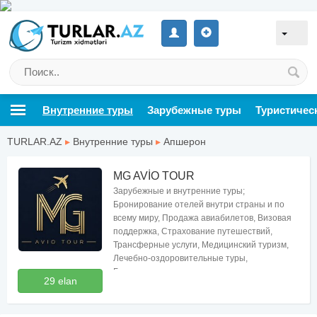
Внутренние туры
Зарубежные туры
Туристичес
TURLAR.AZ
▸
Внутренние туры
▸
Апшерон
MG AVİO TOUR
Зарубежные и внутренние туры;
Бронирование отелей внутри страны и по
всему миру, Продажа авиабилетов, Визовая
поддержка, Страхование путешествий,
Трансферные услуги, Медицинский туризм,
Лечебно-оздоровительные туры,
Бесплатные консультации по туризму
29 elan