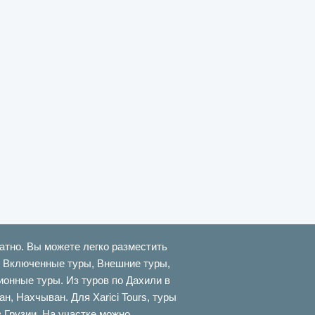
атно. Вы можете легко разместить
ти Включенные туры, Внешние туры,
онные туры. Из туров по Дахили в
 Нахчыван. Для Xarici Tours, туры
в Грузии. На участке можно