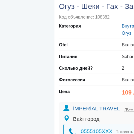
Огуз - Шеки - Гах - З
Код объявление: 108382
Категория
Внутр
Огуз
Otel
Вклю
Питание
Səhər
Сколько дней?
2
Фотосессия
Вклю
Цена
109
İMPERİAL TRAVEL
(Все
Bakı город
0555105XXX
Показать