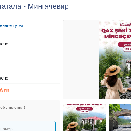
агатала - Мингячевир
енние туры
чено
чено
 Azn
 объявления)
 номер