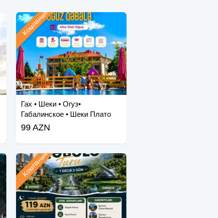
Компания
Гах • Шеки • Огуз•
Габалинское • Шеки Плато
99 AZN
Компания