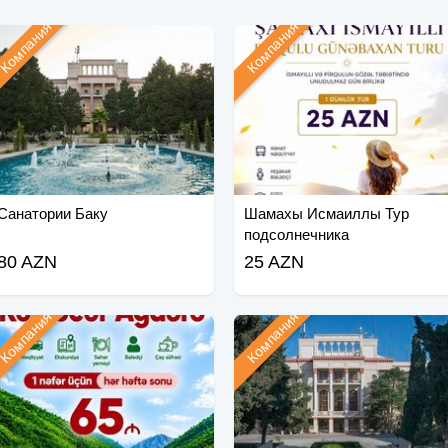
Компания
Компания
Санатории Баку
Шамахы Исмаиллы Тур
подсолнечника
80 AZN
25 AZN
Компания
Компания