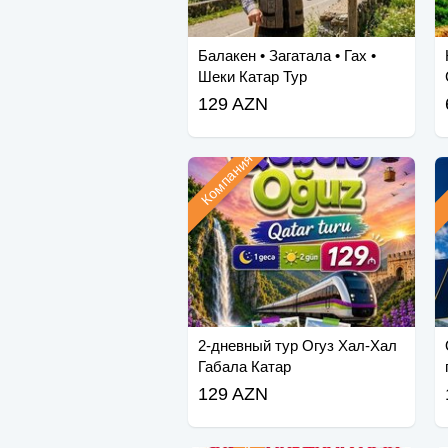
Балакен • Загатала • Гах •
Шеки Катар Тур
129 AZN
Компания
2-дневный тур Огуз Хал-Хал
Габала Катар
129 AZN