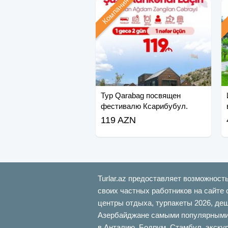
Компания
Тур Qarabag посвящен
фестивалю Ксарибубул.
119 AZN
Turlar.az предоставляет возможност
своих частных работников на сайте 
центры отдыха, турпакеты 2026, де
Азербайджане самыми популярными б
в Анталию, Бодрум, Стамбул, экскур