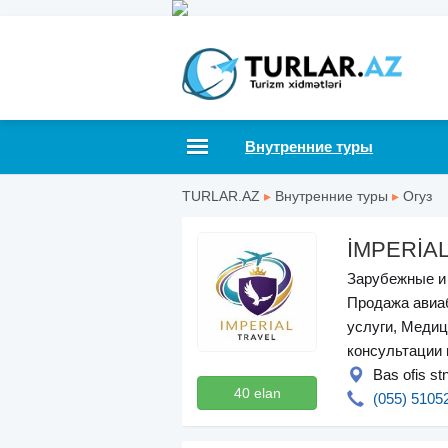
Внутренние туры
TURLAR.AZ
▸
Внутренние туры
▸
Огуз
İMPERİA
Зарубежные и 
Продажа авиа
услуги, Медиц
консультации 
Bas ofis st
40 elan
(055) 5105