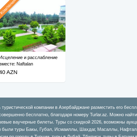
Компания
Исцеление и расслабление
вместе: Naftalan
40 AZN
ь туристической компании в Азербайджане разместить его беспл
совершенно бесплатно, благодаря номеру Turlar.az. Можно най
шевые ваучерные билеты. Туры со скидкой 2026, возможны аукци
ыли туры Бакы, Губəл, Исмаиллы, Шахдаг, Масаллы, Нафталан,
сии по городу в Турции, туры в Дубай, Тбилиси, туры в Батуми 