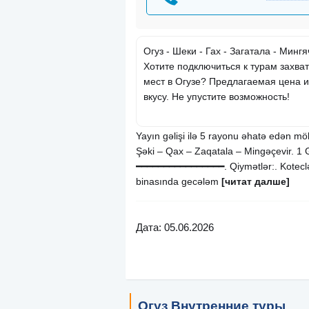
Огуз - Шеки - Гах - Загатала - Минг
Хотите подключиться к турам захв
мест в Огузе? Предлагаемая цена и
вкусу. Не упустите возможность!
Yayın gəlişi ilə 5 rayonu əhatə edən m
Şəki – Qax – Zaqatala – Mingəçevir. 1 G
━━━━━━━━━━━━━━━━. Qiymətlər:. Kotecl
binasında gecələm
[читат далше]
Дата: 05.06.2026
Огуз Внутренние туры