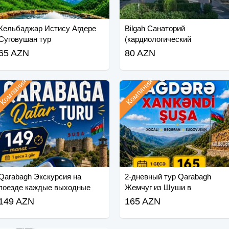
Кельбаджар Истису Агдере
Bilgah Санаторий
Суговушан тур
(кардиологический
санаторий)
65 AZN
80 AZN
Компания
Компания
Qarabagh Экскурсия на
2-дневный тур Qarabagh
поезде каждые выходные
Жемчуг из Шуши в
(май-июнь)
Кальбаджар
149 AZN
165 AZN