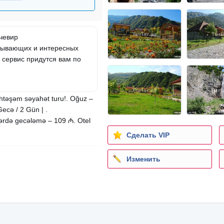
ячевир
атывающих и интересных
 сервис придутся вам по
öhtəşəm səyahət turu!. Oğuz –
ecə / 2 Gün | .
ərdə gecələmə – 109 ₼. Otel
Сделать VIP
Изменить