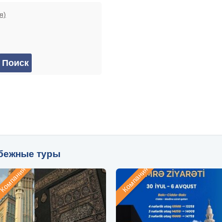
я)
бежные туры
Компания
Компания