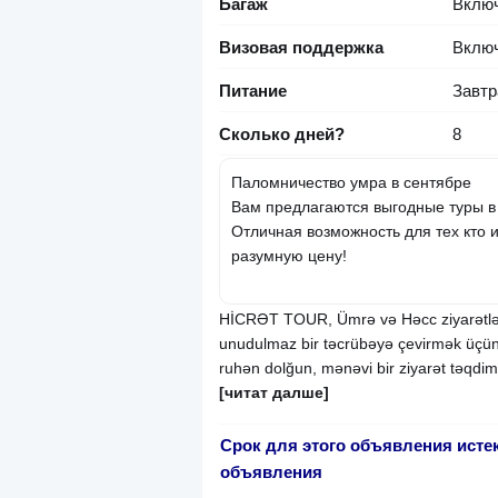
Багаж
Вклю
Визовая поддержка
Вклю
Питание
Завтр
Сколько дней?
8
Паломничество умра в сентябре
Вам предлагаются выгодные туры в
Отличная возможность для тех кто 
разумную цену!
HİCRƏT TOUR, Ümrə və Həcc ziyarətləri
unudulmaz bir təcrübəyə çevirmək üçün s
ruhən dolğun, mənəvi bir ziyarət təqdim 
[читат далше]
Срок для этого объявления исте
объявления