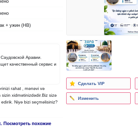
чено
чено
ак + ужин (HB)
 Саудовской Аравии.
ищет качественный сервис и
Сделать VIP
nizi rahat , mənəvi və
izin xidmətinizdədir.Biz sizə
Изменить
edirik. Niyə bizi seçməlisiniz?
к. Посмотреть похожие