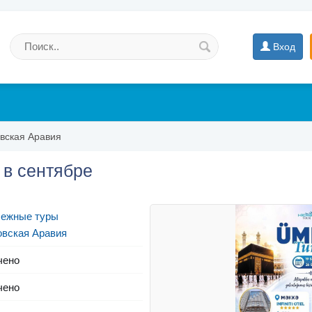
Вход
вская Аравия
 в сентябре
бежные туры
вская Аравия
чено
чено