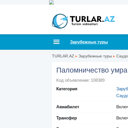
Зарубежные туры
TURLAR.AZ
▸
Зарубежные туры
▸
Саудо
Паломничество умра
Код объявление: 108389
Категория
Зару
Саудо
Авиабилет
Вклю
Трансфер
Вклю