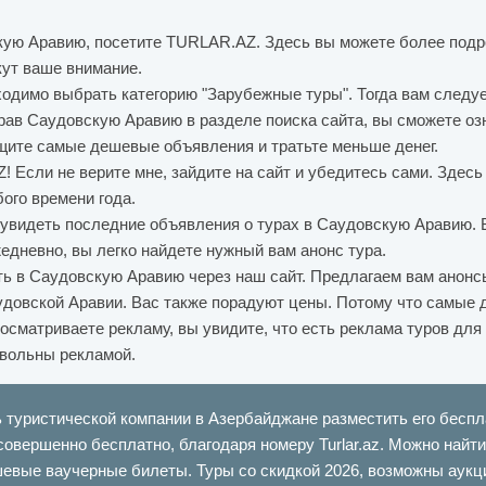
скую Аравию, посетите TURLAR.AZ. Здесь вы можете более подр
ут ваше внимание.
ходимо выбрать категорию "Зарубежные туры". Тогда вам следуе
брав Саудовскую Аравию в разделе поиска сайта, вы сможете о
Ищите самые дешевые объявления и тратьте меньше денег.
Если не верите мне, зайдите на сайт и убедитесь сами. Здесь
ого времени года.
 увидеть последние объявления о турах в Саудовскую Аравию. 
жедневно, вы легко найдете нужный вам анонс тура.
ь в Саудовскую Аравию через наш сайт. Предлагаем вам анонсы
довской Аравии. Вас также порадуют цены. Потому что самые 
просматриваете рекламу, вы увидите, что есть реклама туров для
овольны рекламой.
ь туристической компании в Азербайджане разместить его беспл
совершенно бесплатно, благодаря номеру Turlar.az. Можно най
шевые ваучерные билеты. Туры со скидкой 2026, возможны аукци