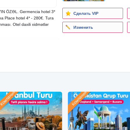
AYIN ÖZƏL. Germencia hotel 3*
Сделать VIP
ea Place hotel 4* - 280€. Tura
ması. Otel daxili xidmətlər
Изменить
Компания
Компания