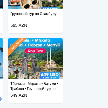
Групповой тур по Стамбулу
565 AZN
Компания
Тбилиси - Мцхета • Батуми •
Трабзон • Групповой тур по
Мартвили
649 AZN