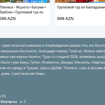
Тбилиси - Мцхета • Батуми •
Групповой тур по Каппадокии
Трабзон • Групповой тур по
Мартвили
699 AZN
699 AZN
ь туристической компании в Азербайджане разместить его беспл
совершенно бесплатно, благодаря номеру Turlar.az. Можно най
шевые ваучерные билеты. Туры со скидкой 2026, возможны аукци
ыли туры Бакы, Губəл, Исмаиллы, Шахдаг, Масаллы, Нафталан,
сии по городу в Турции, туры в Дубай, Тбилиси, туры в Батуми 
 дома, туристические бюро.
и 15
|
Контакты
a: 0