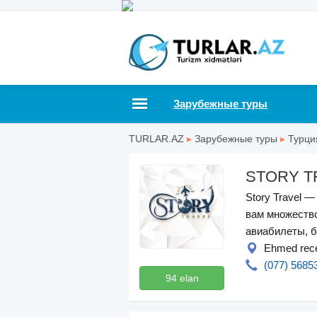
Зарубежные туры
TURLAR.AZ
▸
Зарубежные туры
▸
Турци
STORY T
Story Travel 
вам множество
авиабилеты, б
Ehmed receb
(077) 5685
94 elan