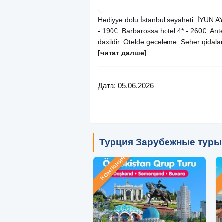
Hədiyyə dolu İstanbul səyahəti. İYUN 
- 190€. Barbarossa hotel 4* - 260€. Ant
daxildir. Oteldə gecələmə. Səhər qidalan
[читат далше]
Дата: 05.06.2026
Турция Зарубежные туры
Компания