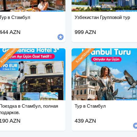
Тур в Стамбул
Узбекистан Групповой тур
444 AZN
999 AZN
Компания
Компания
Поездка в Стамбул, полная
Тур в Стамбул
подарков.
190 AZN
439 AZN