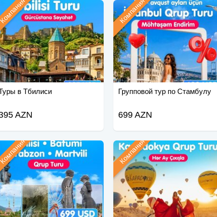
Компания
Компания
Туры в Тбилиси
Групповой тур по Стамбулу
395 AZN
699 AZN
Компания
Компания