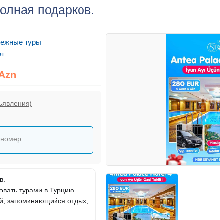
полная подарков.
бежные туры
я
 Azn
ъявления)
 номер
в.
овать турами в Турцию.
ый, запоминающийся отдых,