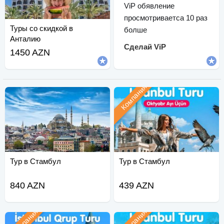
ViP обявление
просмотриваетса 10 раз
Туры со скидкой в
болше
Анталию
Сделай ViP
1450 AZN
Компания
Тур в Стамбул
Тур в Стамбул
840 AZN
439 AZN
Компания
Компания