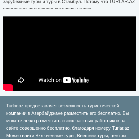
зарубежные туры и туры в Стамбул. Потому что TURLAR.AZ
предлагает вам последние анонсы туров.
Хотя иностранных туроператоров много, не все из них
предоставляют профессиональные услуги. Наш сайт готов
помочь вам в этом вопросе на профессиональном уровне.
Мы предлагаем вам самые интересные, экзотические,
запоминающиеся туры по разумной цене. Мы предлагаем, а
вы выбираете!
Вся необходимая информация, цена и контактный телефон
написаны в объявлениях. Если у вас есть какие-либо
вопросы, вы можете найти ответы на свои вопросы, набрав
контактный номер. Мы рекомендуем вам посетить нас для
получения последних объявлений.
Turlar.az предоставляет возможность туристической
компании в Азербайджане разместить его бесплатно. Вы
можете легко разместить своих частных работников на
сайте совершенно бесплатно, благодаря номеру Turlar.az.
Можно найти Включенные туры, Внешние туры, центры