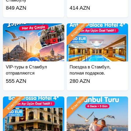
849 AZN
414 AZN
Компания
VIP-туры в Стамбул
Поездка в Стамбул,
отправляются
полная подарков.
ежемесячно.
555 AZN
280 AZN
Компания
Компания