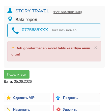
STORY TRAVEL
(Все объявления)
Bakı город
0775685XXX
Показать номер
×
⚠
Beh göndərmədən əvvəl təhlükəsizliyə əmin
olun!
Поделиться
Дата: 05.06.2026
Сделать VIP
Поднять
Изменить
Удалить