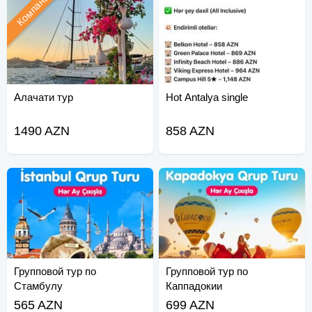
Компания
Алачати тур
Hot Antalya single
1490 AZN
858 AZN
Групповой тур по
Групповой тур по
Стамбулу
Каппадокии
565 AZN
699 AZN