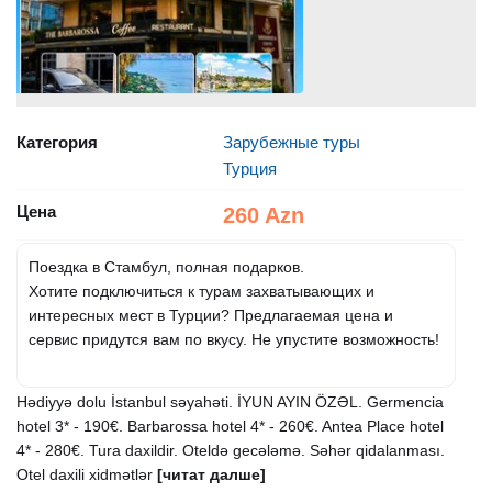
Категория
Зарубежные туры
Турция
Цена
260 Azn
Поездка в Стамбул, полная подарков.
Хотите подключиться к турам захватывающих и
интересных мест в Турции? Предлагаемая цена и
сервис придутся вам по вкусу. Не упустите возможность!
Hədiyyə dolu İstanbul səyahəti. İYUN AYIN ÖZƏL. Germencia
hotel 3* - 190€. Barbarossa hotel 4* - 260€. Antea Place hotel
4* - 280€. Tura daxildir. Oteldə gecələmə. Səhər qidalanması.
Otel daxili xidmətlər
[читат далше]