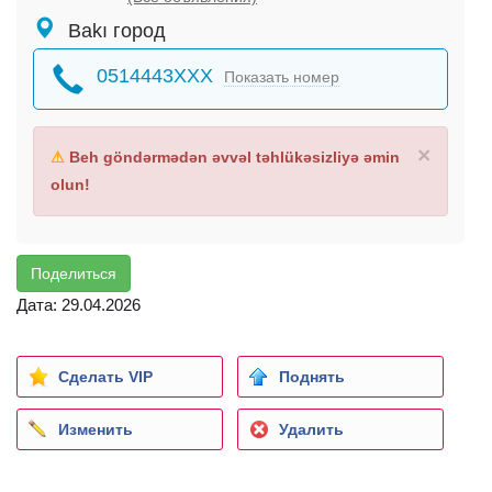
Bakı город
0514443XXX
Показать номер
×
⚠
Beh göndərmədən əvvəl təhlükəsizliyə əmin
olun!
Поделиться
Дата: 29.04.2026
Сделать VIP
Поднять
Изменить
Удалить