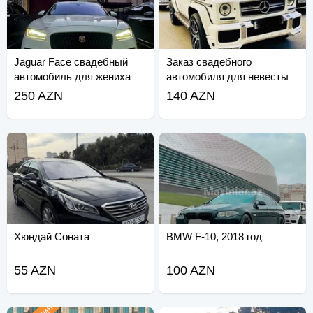
Jaguar Face свадебный
Заказ свадебного
автомобиль для жениха
автомобиля для невесты
Галик бея Мерседес
250 AZN
140 AZN
Хюндай Соната
BMW F-10, 2018 год
55 AZN
100 AZN