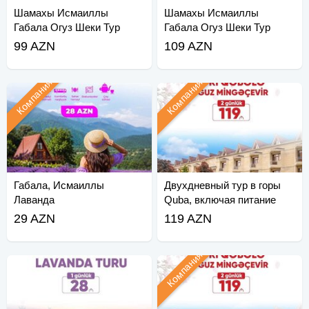
Шамахы Исмаиллы
Шамахы Исмаиллы
Габала Огуз Шеки Тур
Габала Огуз Шеки Тур
99 AZN
109 AZN
Компания
Компания
Габала, Исмаиллы
Двухдневный тур в горы
Лаванда
Quba, включая питание
29 AZN
119 AZN
Компания