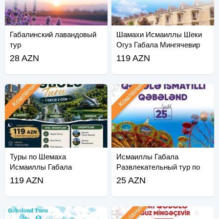
Габалинский лавандовый
Шамахи Исмаиллы Шеки
тур
Огуз Габала Мингячевир
тур
28 AZN
119 AZN
Компания
Компания
Туры по Шемаха
Исмаиллы Габала
Исмаиллы Габала
Развлекательный тур по
Габаланду
119 AZN
25 AZN
Компания