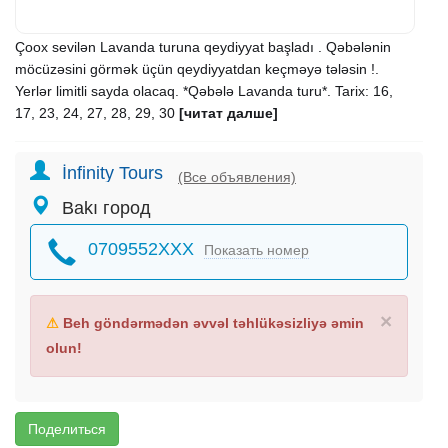
Çoox sevilən Lavanda turuna qeydiyyat başladı . Qəbələnin
möcüzəsini görmək üçün qeydiyyatdan keçməyə tələsin !.
Yerlər limitli sayda olacaq. *Qəbələ Lavanda turu*. Tarix: 16,
17, 23, 24, 27, 28, 29, 30
[читат далше]
İnfinity Tours
(Все объявления)
Bakı город
0709552XXX
Показать номер
×
⚠
Beh göndərmədən əvvəl təhlükəsizliyə əmin
olun!
Поделиться