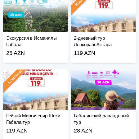
Экскурсия в Исмаиллы
2-дневный тур
Габала
ЛенкораньАстара
25 AZN
119 AZN
Компания
Гейчай Мингячевир Шеки
Габалинский лавандовый
Габала тур
тур
119 AZN
28 AZN