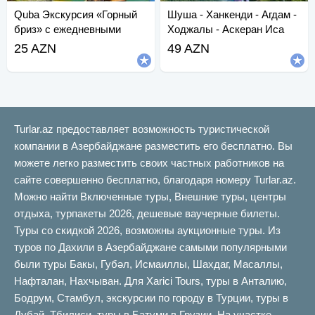
Quba Экскурсия «Горный
Шуша - Ханкенди - Агдам -
бриз» с ежедневными
Ходжалы - Аскеран Иса
отправлениями.
Булаги Тур
25 AZN
49 AZN
Turlar.az предоставляет возможность туристической
компании в Азербайджане разместить его бесплатно. Вы
можете легко разместить своих частных работников на
сайте совершенно бесплатно, благодаря номеру Turlar.az.
Можно найти Включенные туры, Внешние туры, центры
отдыха, турпакеты 2026, дешевые ваучерные билеты.
Туры со скидкой 2026, возможны аукционные туры. Из
туров по Дахили в Азербайджане самыми популярными
были туры Бакы, Губəл, Исмаиллы, Шахдаг, Масаллы,
Нафталан, Нахчыван. Для Xarici Tours, туры в Анталию,
Бодрум, Стамбул, экскурсии по городу в Турции, туры в
Дубай, Тбилиси, туры в Батуми в Грузии. На участке