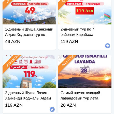
1-дневный Шуша Ханкенди
2-дневный тур по 7
Агдам Ходжалы тур по
районам Карабаха
Аскерану
49 AZN
119 AZN
Агентство
Агентство
2-дневный Шуша Лачин
Самый впечатляющий
Ханкенди Ходжалы Агдам
лавандовый тур лета
Зангилан
Ismayilli Gabala
119 AZN
28 AZN