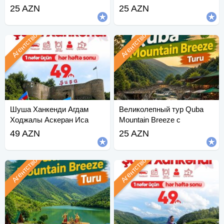
день
25 AZN
25 AZN
Агентство
Агентство
Шуша Ханкенди Агдам
Великолепный тур Quba
Ходжалы Аскеран Иса
Mountain Breeze с
Булаги
ежедневными
49 AZN
25 AZN
отправлениями.
Агентство
Агентство