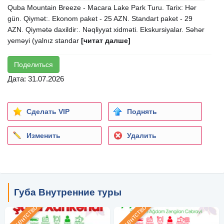
Quba Mountain Breeze - Macara Lake Park Turu. Tarix: Hər
gün. Qiymət:. Ekonom paket - 25 AZN. Standart paket - 29
AZN. Qiymətə daxildir:. Nəqliyyat xidməti. Ekskursiyalar. Səhər
yeməyi (yalnız standar
[читат далше]
Поделиться
Дата: 31.07.2026
Сделать VIP
Поднять
Изменить
Удалить
Губа Внутренние туры
Агентство
Агентство