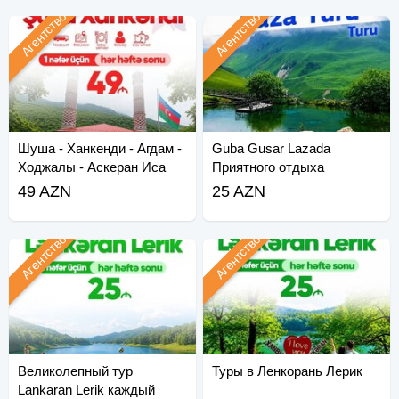
Агентство
Агентство
Шуша - Ханкенди - Агдам -
Guba Gusar Lazada
Ходжалы - Аскеран Иса
Приятного отдыха
Булаги Тур
49 AZN
25 AZN
Агентство
Агентство
Великолепный тур
Туры в Ленкорань Лерик
Lankaran Lerik каждый