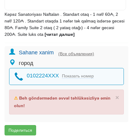
Kəpəz Sanatoriyası Naftalan . Standart otaq - 1 nəf/ 60₼, 2
nəf/ 120₼ . Standart otaqda 1 nəfər tək qalmaq isdərsə gecəsi
80₼. Family Suite 2 otaq ( 2 yataq otağı) - 4 nəfər gecəsi
200₼. Suite luks ota
[читат далше]
Sahane xanim
(Все объявления)
город
0102224XXX
Показать номер
×
⚠
Beh göndərmədən əvvəl təhlükəsizliyə əmin
olun!
Поделиться