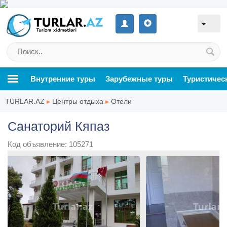
Внутренние туры
Зарубежные туры
Туристичес
TURLAR.AZ
▸
Центры отдыха
▸
Отели
Санаторий Кяпаз
Код объявление: 105271