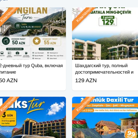
Компания
Компания
2-дневный тур Quba, включая
Шахдагский тур, полный
питание
достопримечательностей и
развлечений
50 AZN
129 AZN
Компания
Компания