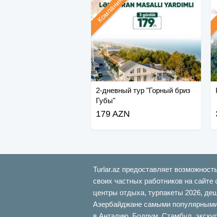
Компания
2-дневный тур "Горный бриз
Губы"
179 AZN
Turlar.az предоставляет возможност
своих частных работников на сайте 
центры отдыха, турпакеты 2026, де
Азербайджане самыми популярными б
в Анталию, Бодрум, Стамбул, экскур