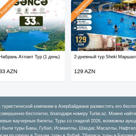
Компания
Компания
Набрань Атлант Тур (1 день)
2-дневный тур Sheki Маршал
33 AZN
129 AZN
ь туристической компании в Азербайджане разместить его беспл
совершенно бесплатно, благодаря номеру Turlar.az. Можно най
шевые ваучерные билеты. Туры со скидкой 2026, возможны аукци
ыли туры Бакы, Губəл, Исмаиллы, Шахдаг, Масаллы, Нафталан,
сии по городу в Турции, туры в Дубай, Тбилиси, туры в Батуми 