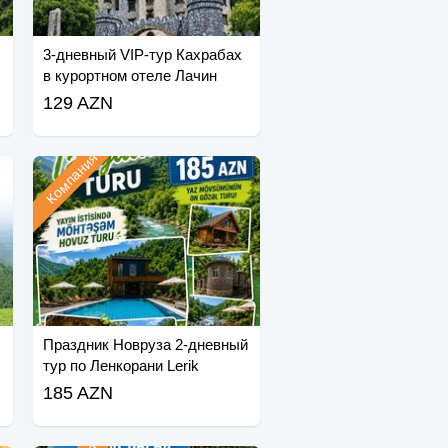
3-дневный VIP-тур Кахрабах
в курортном отеле Лачин
129 AZN
Компания
Праздник Новруза 2-дневный
тур по Ленкорани Lerik
185 AZN