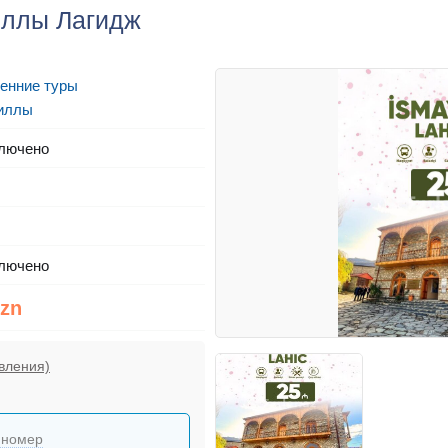
иллы Лагидж
енние туры
иллы
лючено
лючено
Azn
вления)
 номер