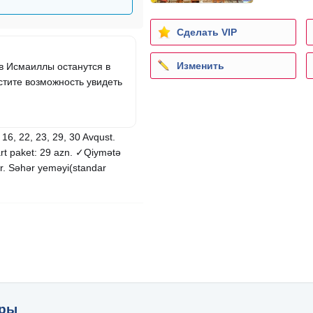
Сделать VIP
Изменить
в Исмаиллы останутся в
стите возможность увидеть
5, 16, 22, 23, 29, 30 Avqust.
rt paket: 29 azn. ✓Qiymətə
lar. Səhər yeməyi(standar
уры