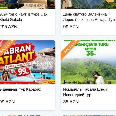
2024 год с нами в туре Gax
День святого Валентина
Sheki Gabala
Лерик Ленкорань Астара Тур
295 AZN
99 AZN
Компания
Компания
2-дневный тур Карабах
Исмаиллы Габала Шеки
Новогодний тур
99 AZN
35 AZN