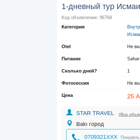
1-дневный тур Исма
Код объявление: 96768
Категория
Внутр
Исма
Otel
Не вк
Питание
Səhər
Сколько дней?
1
Фотосессия
Не вк
Цена
25 
STAR TRAVEL
(Все объя
Bakı город
0709321XXX
Показать