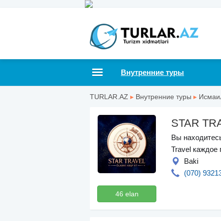
Внутренние туры
TURLAR.AZ
▸
Внутренние туры
▸
Исмаи
STAR TR
Вы находитесь
Travel каждое
Baki
(070) 9321
46 elan