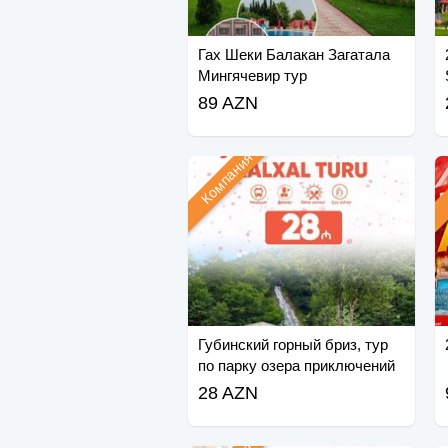
Гах Шеки Балакан Загатала
Мингячевир тур
89 AZN
Компания
Губинский горный бриз, тур
по парку озера приключений
28 AZN