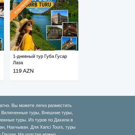
Компания
1-дневный тур Губа Гусар
Лаза
119 AZN
атно. Вы можете легко разместить
ти Включенные туры, Внешние туры,
онные туры. Из туров по Дахили в
 Нахчыван. Для Xarici Tours, туры
в Грузии. На участке можно