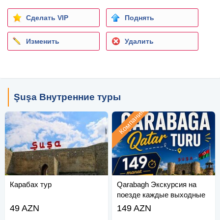
Сделать VIP
Поднять
Изменить
Удалить
Şuşa Внутренние туры
Компания
Карабах тур
Qarabagh Экскурсия на
поезде каждые выходные
(май-июнь)
49 AZN
149 AZN