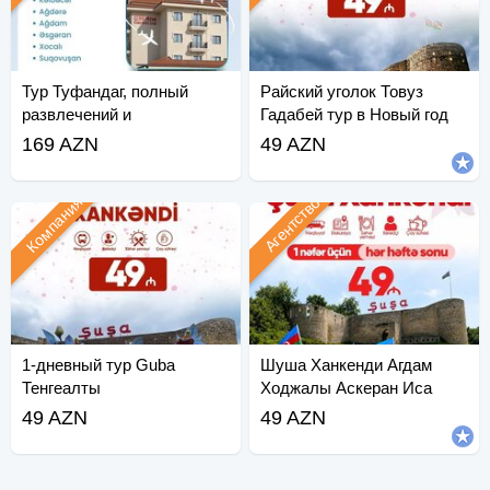
Тур Туфандаг, полный
Райский уголок Товуз
развлечений и
Гадабей тур в Новый год
развлечений
169 AZN
49 AZN
Компания
Агентство
1-дневный тур Guba
Шуша Ханкенди Агдам
Тенгеалты
Ходжалы Аскеран Иса
Булаги
49 AZN
49 AZN