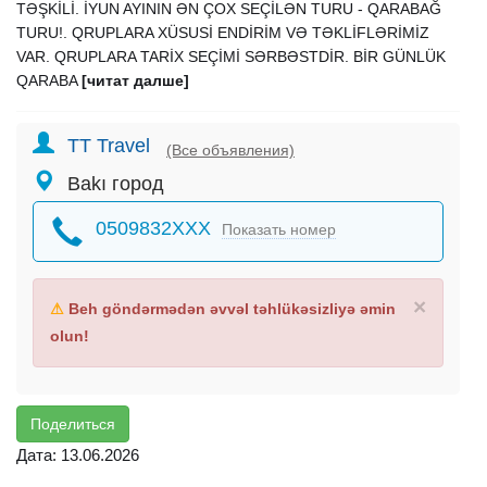
TƏŞKİLİ. İYUN AYININ ƏN ÇOX SEÇİLƏN TURU - QARABAĞ
TURU!. QRUPLARA XÜSUSİ ENDİRİM VƏ TƏKLİFLƏRİMİZ
VAR. QRUPLARA TARİX SEÇİMİ SƏRBƏSTDİR. BİR GÜNLÜK
QARABA
[читат далше]
TT Travel
(Все объявления)
Bakı город
0509832XXX
Показать номер
×
⚠
Beh göndərmədən əvvəl təhlükəsizliyə əmin
olun!
Поделиться
Дата: 13.06.2026