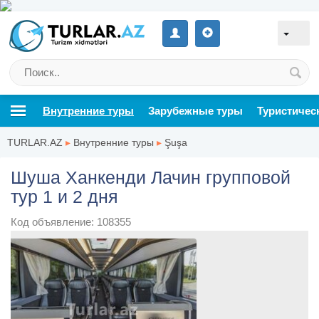
Внутренние туры
Зарубежные туры
Туристичес
TURLAR.AZ
▸
Внутренние туры
▸
Şuşa
Шуша Ханкенди Лачин групповой
тур 1 и 2 дня
Код объявление: 108355