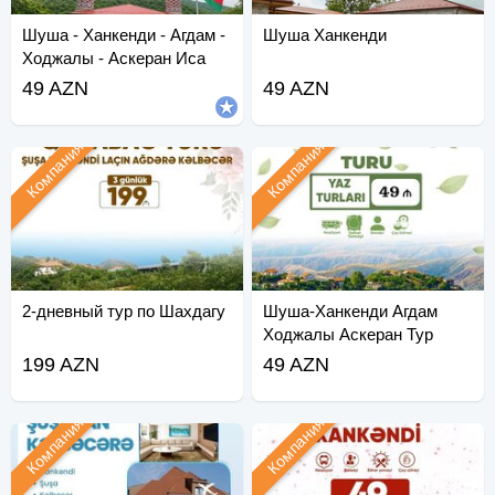
Шуша - Ханкенди - Агдам -
Шуша Ханкенди
Ходжалы - Аскеран Иса
Булаги Тур
49 AZN
49 AZN
Компания
Компания
2-дневный тур по Шахдагу
Шуша-Ханкенди Агдам
Ходжалы Аскеран Тур
199 AZN
49 AZN
Компания
Компания