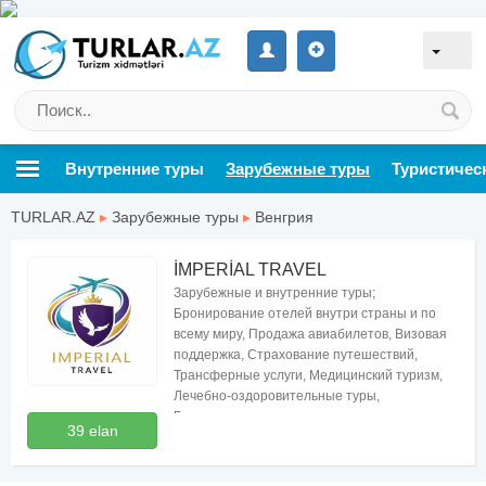
Внутренние туры
Зарубежные туры
Туристичес
TURLAR.AZ
▸
Зарубежные туры
▸
Венгрия
İMPERİAL TRAVEL
Зарубежные и внутренние туры;
Бронирование отелей внутри страны и по
всему миру, Продажа авиабилетов, Визовая
поддержка, Страхование путешествий,
Трансферные услуги, Медицинский туризм,
Лечебно-оздоровительные туры,
Бесплатные консультации по туризму
39 elan