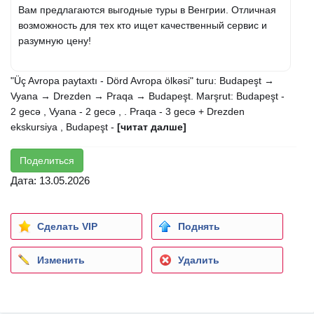
Вам предлагаются выгодные туры в Венгрии. Отличная
возможность для тех кто ищет качественный сервис и
разумную цену!
"Üç Avropa paytaxtı - Dörd Avropa ölkəsi" turu: Budapeşt →
Vyana → Drezden → Praqa → Budapeşt. Marşrut: Budapeşt -
2 gecə , Vyana - 2 gecə , . Praqa - 3 gecə + Drezden
ekskursiya , Budapeşt -
[читат далше]
Поделиться
Дата: 13.05.2026
Сделать VIP
Поднять
Изменить
Удалить