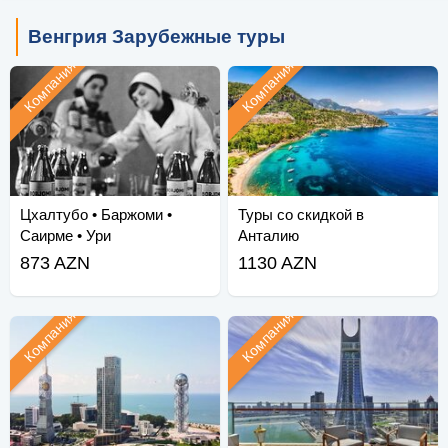
Венгрия Зарубежные туры
Компания
Компания
Цхалтубо • Баржоми •
Туры со скидкой в
Саирме • Ури
Анталию
873 AZN
1130 AZN
Компания
Компания