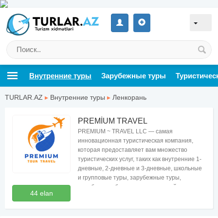
Внутренние туры
Зарубежные туры
Туристичес
TURLAR.AZ
▸
Внутренние туры
▸
Ленкорань
PREMİUM TRAVEL
PREMIUM ~ TRAVEL LLC — самая
инновационная туристическая компания,
которая предоставляет вам множество
туристических услуг, таких как внутренние 1-
дневные, 2-дневные и 3-дневные, школьные
и групповые туры, зарубежные туры,
авиабилеты, бронирование отелей, визы.
44 elan