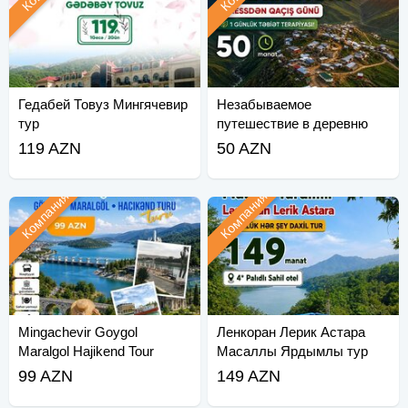
Гедабей Товуз Мингячевир
Незабываемое
тур
путешествие в деревню
Хиналиг
119 AZN
50 AZN
Компания
Компания
Mingachevir Goygol
Ленкоран Лерик Астара
Maralgol Hajikend Tour
Масаллы Ярдымлы тур
99 AZN
149 AZN