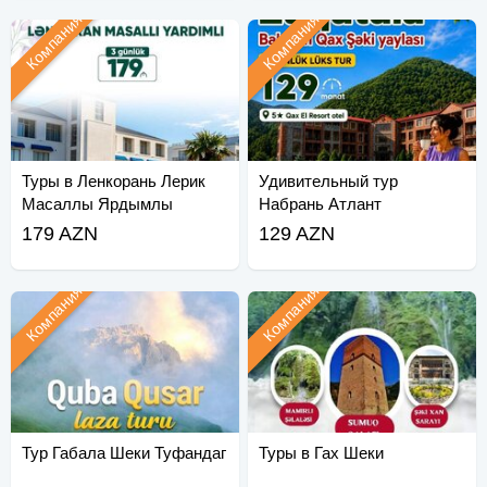
Компания
Компания
Туры в Ленкорань Лерик
Удивительный тур
Масаллы Ярдымлы
Набрань Атлант
Астара
179 AZN
129 AZN
Компания
Компания
Тур Габала Шеки Туфандаг
Туры в Гах Шеки