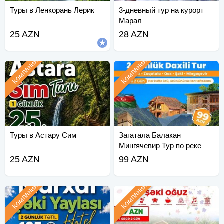
Туры в Ленкорань Лерик
3-дневный тур на курорт
Марал
25 AZN
28 AZN
Компания
Компания
Туры в Астару Сим
Загатала Балакан
Мингячевир Тур по реке
Кура
25 AZN
99 AZN
Компания
Компания