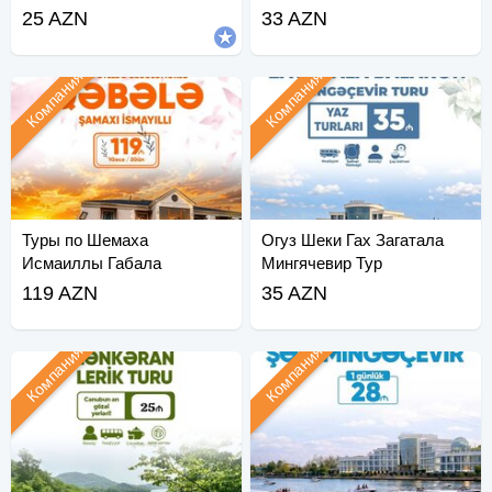
25 AZN
33 AZN
Компания
Компания
Туры по Шемаха
Огуз Шеки Гах Загатала
Исмаиллы Габала
Мингячевир Тур
119 AZN
35 AZN
Компания
Компания