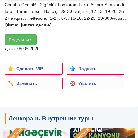
Cənuba Gedirik! . 2 günlük Lənkəran, Lerik, Astara Sım kəndi
turu . Turun Tarixi: . Həftəiçi: 29-30 iyul, 5-6, 12-13, 19-20, 26-
27 avqust . Həftəsonu: 1-2, . 8-9, 15-16, 22-23, 29-30 Avqust .
Qiymət:
[читат далше]
Поделиться
Дата: 09.05.2026
Сделать VIP
Поднять
Изменить
Удалить
Ленкорань Внутренние туры
Компания
Компания