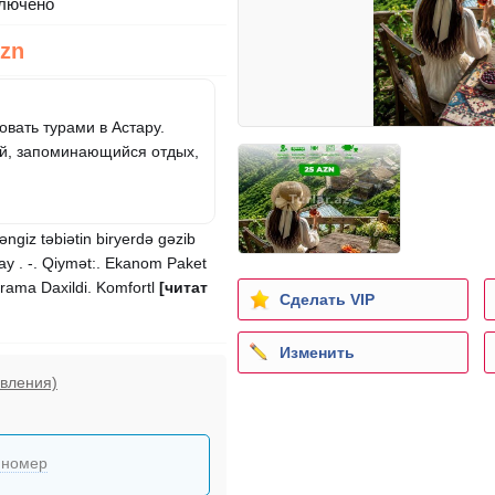
лючено
Azn
овать турами в Астару.
ый, запоминающийся отдых,
ngiz təbiətin biryerdə gəzib
May . -. Qiymət:. Ekanom Paket
qrama Daxildi. Komfortl
[читат
Сделать VIP
Изменить
явления)
 номер