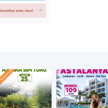
×
əsizliyə əmin olun!
Компания