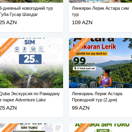
3-дневный новогодний тур
Лянкяран Лерик Астара сим
Губа Гусар Шахдаг
тур
25 AZN
109 AZN
Компания
Компания
Quba Экскурсия по Рамадану
Ленкорань Лерик Астара
в парке Adventure Lake
Проводной тур (2 дня)
25 AZN
99 AZN
Компания
Компания