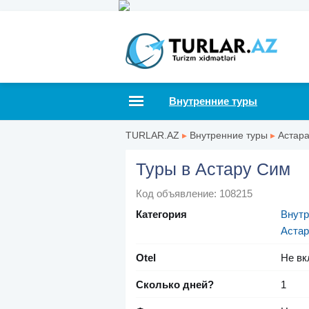
Внутренние туры
TURLAR.AZ
▸
Внутренние туры
▸
Астар
Туры в Астару Сим
Код объявление: 108215
Категория
Внутр
Астар
Otel
Не вк
Сколько дней?
1