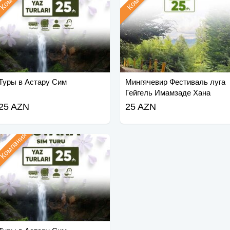
Туры в Астару Сим
Мингячевир Фестиваль луга
Гейгель Имамзаде Хана
25 AZN
25 AZN
Компания