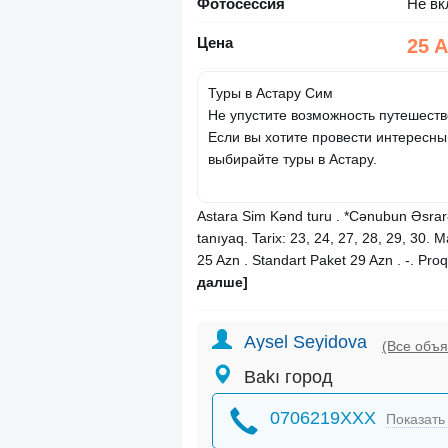
Фотосессия
Не вк
Цена
25 
Туры в Астару Сим
Не упустите возможность путешеств
Если вы хотите провести интересн
выбирайте туры в Астару.
Astara Sim Kənd turu . *Cənubun Əsrarə
tanıyaq. Tarix: 23, 24, 27, 28, 29, 30. 
25 Azn . Standart Paket 29 Azn . -. Pro
далше]
Aysel Seyidova
(Все объ
Bakı город
0706219XXX
Показать