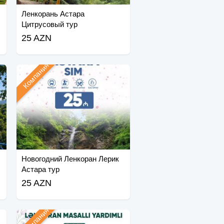
Ленкорань Астара
Цитрусовый тур
25 AZN
Компания
Новогодний Ленкоран Лерик
Астара тур
25 AZN
Компания