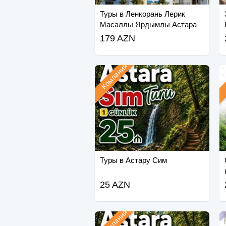
Туры в Ленкорань Лерик
Масаллы Ярдымлы Астара
179 AZN
Компания
Туры в Астару Сим
25 AZN
Компания