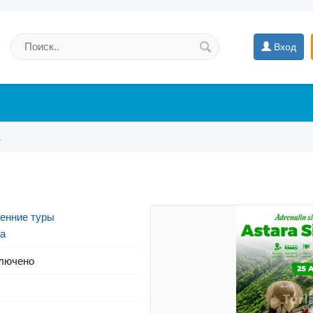
Вход
а
енние туры
а
лючено