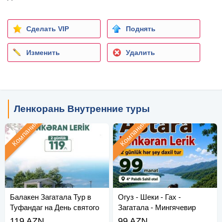
Сделать VIP
Поднять
Изменить
Удалить
Ленкорань Внутренние туры
Компания
Компания
Балакен Загатала Тур в
Огуз - Шеки - Гах -
Туфандаг на День святого
Загатала - Мингячевир
Валентина
119 AZN
99 AZN