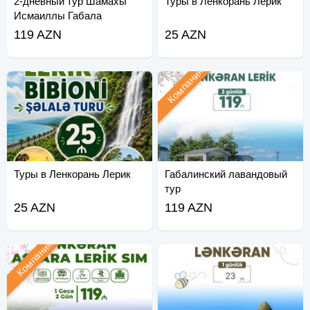
2-дневный тур Шамахы
Туры в Ленкорань Лерик
Исмаиллы Габала
119 AZN
25 AZN
Компания
Туры в Ленкорань Лерик
Габалинский лавандовый
тур
25 AZN
119 AZN
Компания