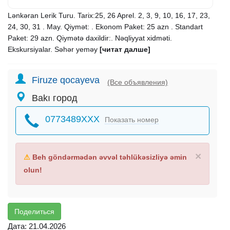
Lənkəran Lerik Turu. Tarix:25, 26 Aprel. 2, 3, 9, 10, 16, 17, 23,
24, 30, 31 . May. Qiymət: . Ekonom Paket: 25 azn . Standart
Paket: 29 azn. Qiymətə daxildir:. Nəqliyyat xidməti.
Ekskursiyalar. Səhər yeməy
[читат далше]
Firuze qocayeva
(Все объявления)
Bakı город
0773489XXX
Показать номер
×
⚠
Beh göndərmədən əvvəl təhlükəsizliyə əmin
olun!
Поделиться
Дата: 21.04.2026