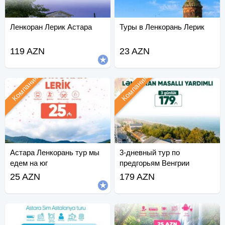
Ленкоран Лерик Астара
Туры в Ленкорань Лерик
119 AZN
23 AZN
Компания
Компания
Астара Ленкорань тур мы
3-дневный тур по
едем на юг
предгорьям Венгрии
25 AZN
179 AZN