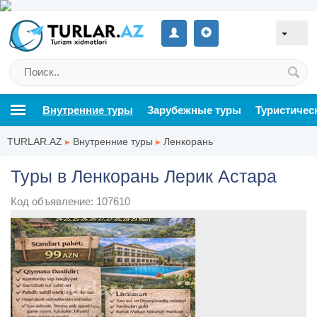
Внутренние туры
Зарубежные туры
Туристичес
TURLAR.AZ
▸
Внутренние туры
▸
Ленкорань
Туры в Ленкорань Лерик Астара
Код объявление: 107610