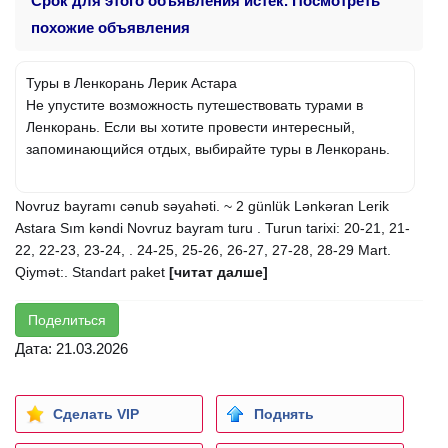
Срок для этого объявления истек. Посмотреть
похожие объявления
Туры в Ленкорань Лерик Астара
Не упустите возможность путешествовать турами в
Ленкорань. Если вы хотите провести интересный,
запоминающийся отдых, выбирайте туры в Ленкорань.
Novruz bayramı cənub səyahəti. ~ 2 günlük Lənkəran Lerik
Astara Sım kəndi Novruz bayram turu . Turun tarixi: 20-21, 21-
22, 22-23, 23-24, . 24-25, 25-26, 26-27, 27-28, 28-29 Mart.
Qiymət:. Standart paket
[читат далше]
Поделиться
Дата: 21.03.2026
Сделать VIP
Поднять