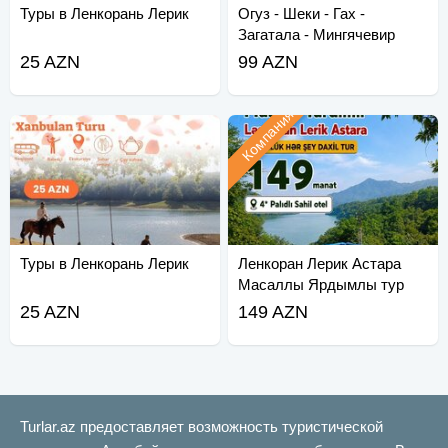
Туры в Ленкорань Лерик
Огуз - Шеки - Гах -
Загатала - Мингячевир
25 AZN
99 AZN
Компания
Туры в Ленкорань Лерик
Ленкоран Лерик Астара
Масаллы Ярдымлы тур
25 AZN
149 AZN
Turlar.az предоставляет возможность туристической