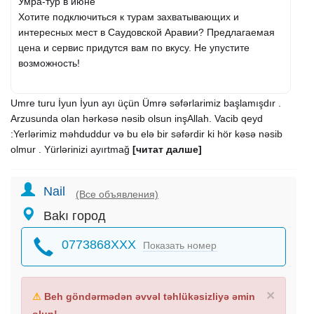
Умра-тур в июне
Хотите подключиться к турам захватывающих и
интересных мест в Саудовской Аравии? Предлагаемая
цена и сервис придутся вам по вкусу. Не упустите
возможность!
Umre turu İyun İyun ayı üçün Ümrə səfərlarimiz başlamışdır .
Arzusunda olan hərkəsə nəsib olsun inşAllah. Vacib qeyd
:Yerlərimiz məhduddur və bu elə bir səfərdir ki hör kəsə nəsib
olmur . Yürlərinizi ayırtmağ
[читат далше]
Nail
(Все объявления)
Bakı город
0773868XXX
Показать номер
×
⚠
Beh göndərmədən əvvəl təhlükəsizliyə əmin
olun!