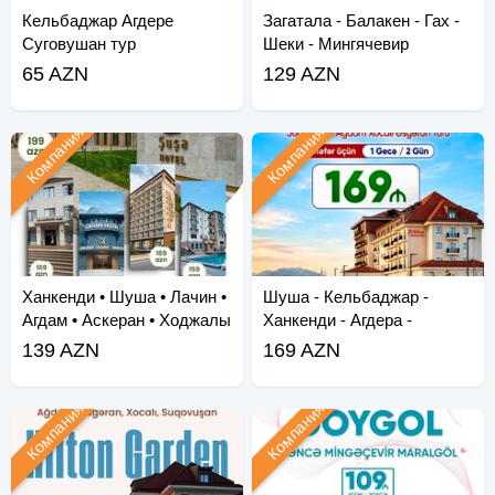
Кельбаджар Агдере
Загатала - Балакен - Гах -
Суговушан тур
Шеки - Мингячевир
65 AZN
129 AZN
Компания
Компания
Ханкенди • Шуша • Лачин •
Шуша - Кельбаджар -
Агдам • Аскеран • Ходжалы
Ханкенди - Агдера -
• Зангила
Суговушан - Агдам - Хо
139 AZN
169 AZN
Компания
Компания