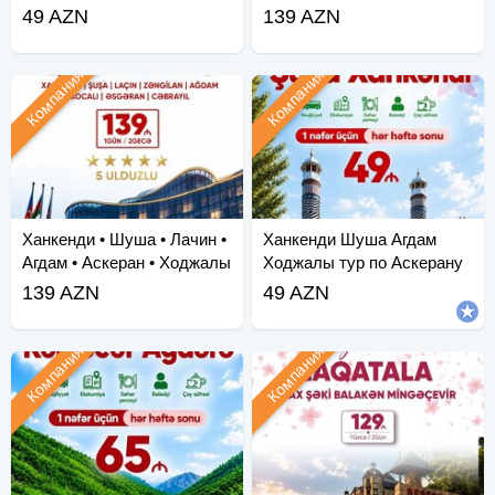
• За
49 AZN
139 AZN
Компания
Компания
Ханкенди • Шуша • Лачин •
Ханкенди Шуша Агдам
Агдам • Аскеран • Ходжалы
Ходжалы тур по Аскерану
• За
139 AZN
49 AZN
Компания
Компания