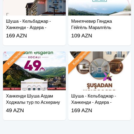
Шуша - Кельбаджар -
Мингячевир Гянджа
Ханкенди - Агдера -
Гёйгёль Маралгёль
Суговушан - Агдам - Хо
169 AZN
109 AZN
Компания
Компания
Ханкенди Шуша Агдам
Шуша - Кельбаджар -
Ходжалы тур по Аскерану
Ханкенди - Агдера -
Суговушан - Агдам - Хо
49 AZN
169 AZN