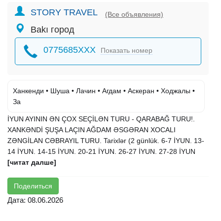
STORY TRAVEL
(Все объявления)
Bakı город
0775685XXX
Показать номер
Ханкенди • Шуша • Лачин • Агдам • Аскеран • Ходжалы •
За
İYUN AYININ ƏN ÇOX SEÇİLƏN TURU - QARABAĞ TURU!.
XANKƏNDİ ŞUŞA LAÇIN AĞDAM ƏSGƏRAN XOCALI
ZƏNGİLAN CƏBRAYIL TURU. Tarixlər (2 günlük. 6-7 İYUN. 13-
14 İYUN. 14-15 İYUN. 20-21 İYUN. 26-27 İYUN. 27-28 İYUN
[читат далше]
Поделиться
Дата: 08.06.2026