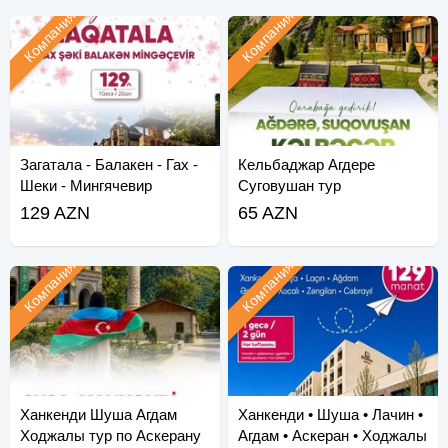
Компания
Компания
Загатала - Балакен - Гах -
Кельбаджар Агдере
Шеки - Мингячевир
Суговушан тур
129 AZN
65 AZN
Компания
Компания
Ханкенди Шуша Агдам
Ханкенди • Шуша • Лачин •
Ходжалы тур по Аскерану
Агдам • Аскеран • Ходжалы