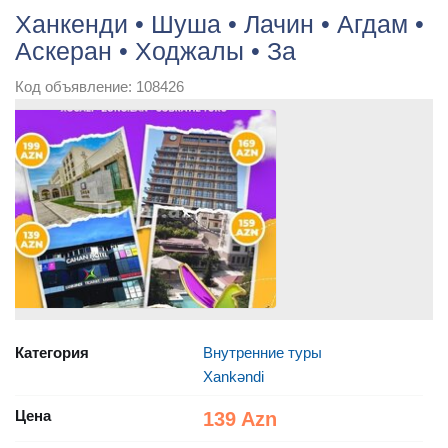
Ханкенди • Шуша • Лачин • Агдам •
Аскеран • Ходжалы • За
Код объявление: 108426
Категория
Внутренние туры
Xankəndi
Цена
139 Azn