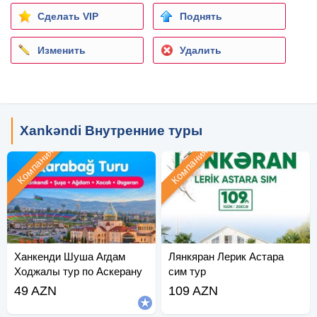
Сделать VIP
Поднять
Изменить
Удалить
Xankəndi Внутренние туры
Компания
Компания
Ханкенди Шуша Агдам
Лянкяран Лерик Астара
Ходжалы тур по Аскерану
сим тур
49 AZN
109 AZN