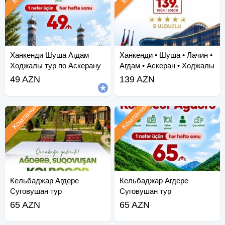
Ханкенди Шуша Агдам
Ханкенди • Шуша • Лачин •
Ходжалы тур по Аскерану
Агдам • Аскеран • Ходжалы
• Зангила
49 AZN
139 AZN
Компания
Компания
Кельбаджар Агдере
Кельбаджар Агдере
Суговушан тур
Суговушан тур
65 AZN
65 AZN