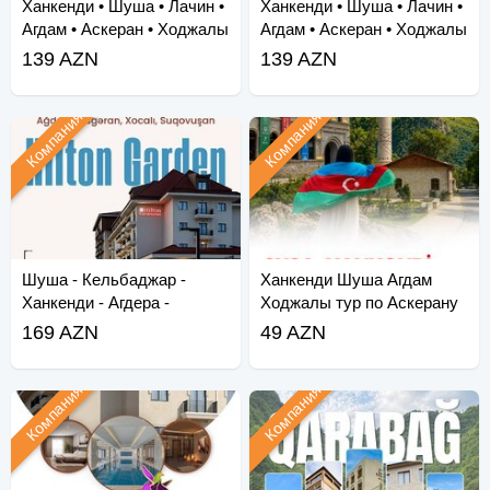
Ханкенди • Шуша • Лачин •
Ханкенди • Шуша • Лачин •
Агдам • Аскеран • Ходжалы
Агдам • Аскеран • Ходжалы
• Зангила
• За
139 AZN
139 AZN
Компания
Компания
Шуша - Кельбаджар -
Ханкенди Шуша Агдам
Ханкенди - Агдера -
Ходжалы тур по Аскерану
Суговушан - Агдам - Хо
169 AZN
49 AZN
Компания
Компания