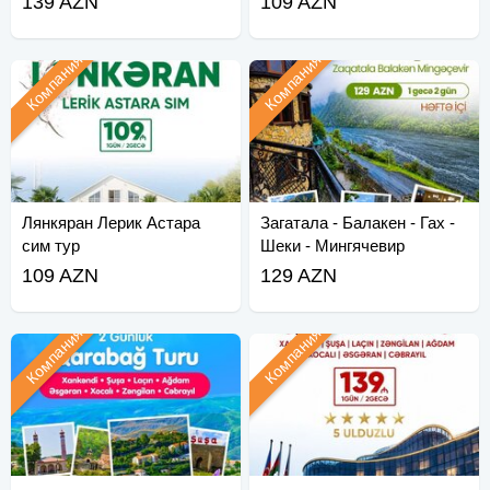
139 AZN
109 AZN
Компания
Компания
Лянкяран Лерик Астара
Загатала - Балакен - Гах -
сим тур
Шеки - Мингячевир
109 AZN
129 AZN
Компания
Компания