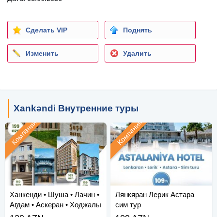
Сделать VIP
Поднять
Изменить
Удалить
Xankəndi Внутренние туры
Компания
Компания
Ханкенди • Шуша • Лачин •
Лянкяран Лерик Астара
Агдам • Аскеран • Ходжалы
сим тур
• Зангила