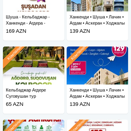
Шуша - Кельбаджар -
Ханкенди • Шуша • Лачин •
Ханкенди - Агдера -
Агдам • Аскеран • Ходжалы
Суговушан - Агдам - Хо
• Зангила
169 AZN
139 AZN
Компания
Компания
Кельбаджар Агдере
Ханкенди • Шуша • Лачин •
Суговушан тур
Агдам • Аскеран • Ходжалы
• За
65 AZN
139 AZN
Компания
Компания