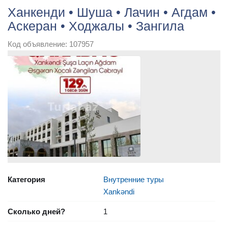
Ханкенди • Шуша • Лачин • Агдам •
Аскеран • Ходжалы • Зангила
Код объявление: 107957
Категория
Внутренние туры
Xankəndi
Сколько дней?
1