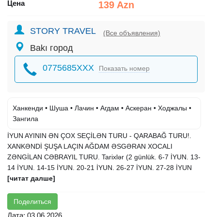
Цена
139 Azn
STORY TRAVEL
(Все объявления)
Bakı город
0775685XXX
Показать номер
Ханкенди • Шуша • Лачин • Агдам • Аскеран • Ходжалы •
Зангила
İYUN AYININ ƏN ÇOX SEÇİLƏN TURU - QARABAĞ TURU!.
XANKƏNDİ ŞUŞA LAÇIN AĞDAM ƏSGƏRAN XOCALI
ZƏNGİLAN CƏBRAYIL TURU. Tarixlər (2 günlük. 6-7 İYUN. 13-
14 İYUN. 14-15 İYUN. 20-21 İYUN. 26-27 İYUN. 27-28 İYUN
[читат далше]
Поделиться
Дата: 03.06.2026