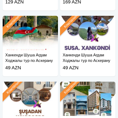
Суговушан - Агдам - Хо
129 AZN
169 AZN
Компания
Компания
Ханкенди Шуша Агдам
Ханкенди Шуша Агдам
Ходжалы тур по Аскерану
Ходжалы тур по Аскерану
49 AZN
49 AZN
Компания
Компания