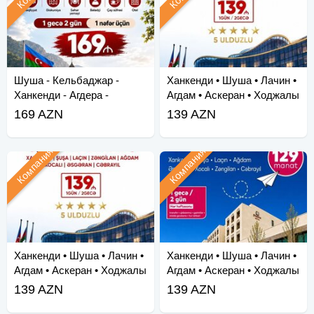
Шуша - Кельбаджар -
Ханкенди • Шуша • Лачин •
Ханкенди - Агдера -
Агдам • Аскеран • Ходжалы
Суговушан - Агдам
• За
169 AZN
139 AZN
Компания
Компания
Ханкенди • Шуша • Лачин •
Ханкенди • Шуша • Лачин •
Агдам • Аскеран • Ходжалы
Агдам • Аскеран • Ходжалы
• Зангила
• За
139 AZN
139 AZN