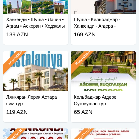
Ханкенди • Шуша • Лачин •
Шуша - Кельбаджар -
Агдам • Аскеран • Ходжалы
Ханкенди - Агдера -
• Зангила
Суговушан - Агдам - Хо
139 AZN
169 AZN
Компания
Компания
Лянкяран Лерик Астара
Кельбаджар Агдере
сим тур
Суговушан тур
119 AZN
65 AZN
Компания
Компания