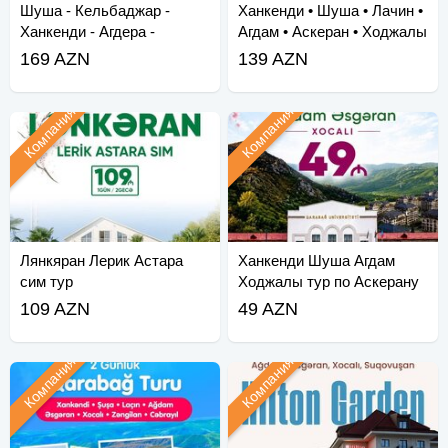
Шуша - Кельбаджар -
Ханкенди • Шуша • Лачин •
Ханкенди - Агдера -
Агдам • Аскеран • Ходжалы
Суговушан - Агдам - Хо
• Зангила
169 AZN
139 AZN
Компания
Компания
Лянкяран Лерик Астара
Ханкенди Шуша Агдам
сим тур
Ходжалы тур по Аскерану
109 AZN
49 AZN
Компания
Компания