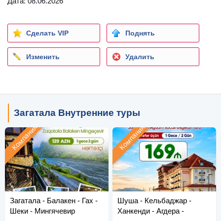
Дата: 08.06.2026
Сделать VIP
Поднять
Изменить
Удалить
Загатала Внутренние туры
Компания
Компания
Загатала - Балакен - Гах -
Шуша - Кельбаджар -
Шеки - Мингячевир
Ханкенди - Агдера -