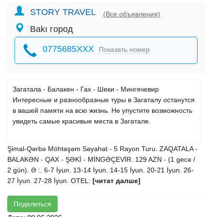
STORY TRAVEL
(Все объявления)
Bakı город
0775685XXX
Показать номер
Загатала - Балакен - Гах - Шеки - Мингячевир
Интересные и разнообразные туры в Загаталу останутся
в вашей памяти на всю жизнь. Не упустите возможность
увидеть самые красивые места в Загатале.
Şimal-Qərbə Möhtəşəm Səyahət - 5 Rayon Turu. ZAQATALA -
BALAKƏN - QAX - ŞƏKİ - MİNGƏÇEVİR. 129 AZN - (1 gecə /
2 gün). Ə :. 6-7 İyun. 13-14 İyun. 14-15 İyun. 20-21 İyun. 26-
27 İyun. 27-28 İyun. OTEL:
[читат далше]
Поделиться