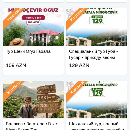
Компания
Компания
Тур Шеки Огуз Габала
Специальный тур Губа -
Гусар к приходу весны
109 AZN
129 AZN
Компания
Компания
Балакен • Загатала • Гах •
Шахдагский тур, полный
Шеки Катар Тур
достопримечательностей и