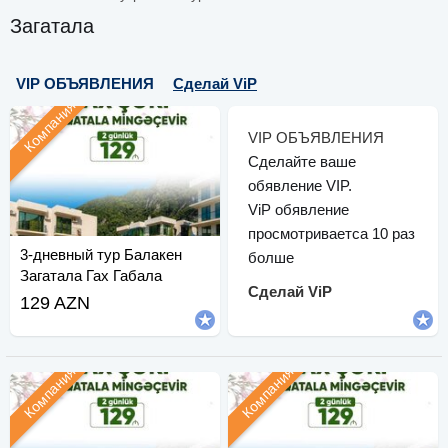
Загатала
VIP ОБЪЯВЛЕНИЯ
Сделай ViP
Компания
VIP ОБЪЯВЛЕНИЯ
Сделайте ваше
обявление VIP.
ViP обявление
просмотриваетса 10 раз
3-дневный тур Балакен
болше
Загатала Гах Габала
Сделай ViP
129 AZN
Компания
Компания