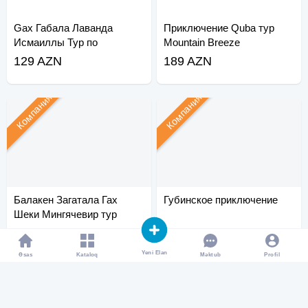
Gax Габала Лаванда
Приключение Quba тур
Исмаиллы Тур по
Mountain Breeze
тюльпанам
129 AZN
189 AZN
Компания
Компания
Балакен Загатала Гах
Губинское приключение
Шеки Мингячевир тур
109 AZN
99 AZN
Yeni Elan
Əsas
Kataloq
Profil
Məktub
Компания