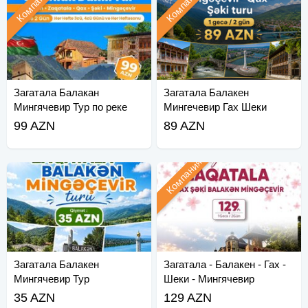
Компания
Компания
Загатала Балакан
Загатала Балакен
Мингячевир Тур по реке
Мингечевир Гах Шеки
Кура
99 AZN
89 AZN
Компания
Загатала Балакен
Загатала - Балакен - Гах -
Мингячевир Тур
Шеки - Мингячевир
35 AZN
129 AZN