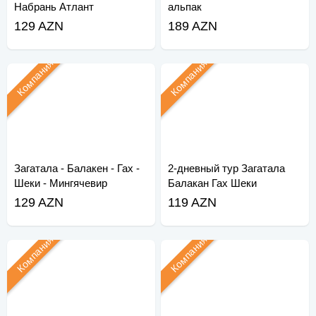
Набрань Атлант
альпак
129 AZN
189 AZN
Компания
Компания
Загатала - Балакен - Гах -
2-дневный тур Загатала
Шеки - Мингячевир
Балакан Гах Шеки
Мингячевир
129 AZN
119 AZN
Компания
Компания