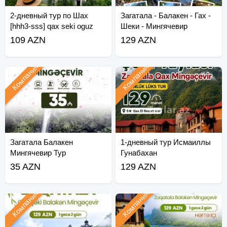
2-дневный тур по Шах
Загатала - Балакен - Гах -
[hhh3-sss] qax seki oguz
Шеки - Мингячевир
zaqatala mingecevir turu
109 AZN
129 AZN
daxili turlar
Компания
Компания
Загатала Балакен
1-дневный тур Исмаиллы
Мингячевир Тур
Гунабахан
35 AZN
129 AZN
Компания
Компания