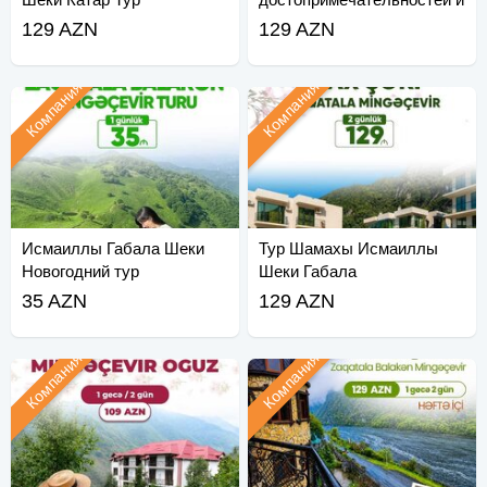
развлечений
129 AZN
129 AZN
Компания
Компания
Исмаиллы Габала Шеки
Тур Шамахы Исмаиллы
Новогодний тур
Шеки Габала
35 AZN
129 AZN
Компания
Компания