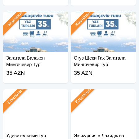
Компания
Компания
Загатала Балакен
Огуз Шеки Гах Загатала
Мингячевир Тур
Мингячевир Тур
35 AZN
35 AZN
Компания
Компания
Удивительный тур
Экскурсия в Лахидж на