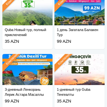
Quba Новый тур, полный
1 день Загатала Балакен
приключений
Тур
35 AZN
99 AZN
Компания
Компания
3-дневный Ленкорань
1-дневный тур Guba
Лерик Астара Масаллы
Тенгеалты
тур
99 AZN
35 AZN