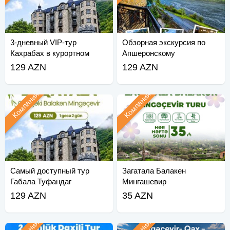
3-дневный VIP-тур
Обзорная экскурсия по
Кахрабах в курортном
Апшеронскому
отеле Лачин
национальному парку
129 AZN
129 AZN
Компания
Компания
Самый доступный тур
Загатала Балакен
Габала Туфандаг
Мингашевир
129 AZN
35 AZN