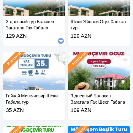
3-дневный тур Балакен
Шеки-Яйласи Огуз Халхал
Загатала Гах Габала
тур
129 AZN
129 AZN
Компания
Компания
Гейчай Мингячевир Шеки
3-дневный Балакан
Габала тур
Загатала Гах Шеки Габала
Рамадан
35 AZN
109 AZN
Компания
Компания