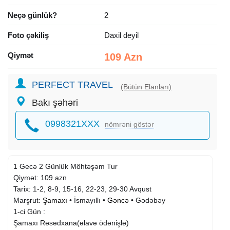
Neçə günlük?
2
Foto çəkiliş
Daxil deyil
Qiymət
109 Azn
PERFECT TRAVEL
(Bütün Elanları)
Bakı şəhəri
0998321XXX
nömrəni göstər
1 Gecə 2 Günlük Möhtəşəm Tur
Qiymət: 109 azn
Tarix: 1-2, 8-9, 15-16, 22-23, 29-30 Avqust
Marşrut:
Şamaxı
• İsmayıllı •
Gəncə
• Gədəbəy
1-ci Gün :
Şamaxı Rəsədxana(əlavə ödənişlə)