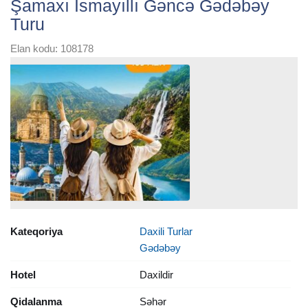
Şamaxı İsmayıllı Gəncə Gədəbəy
Turu
Elan kodu: 108178
Kateqoriya
Daxili Turlar
Gədəbəy
Hotel
Daxildir
Qidalanma
Səhər