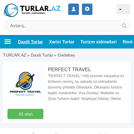
Daxili Turlar
Xarici Turlar
Turizm xidmətləri
Rent 
TURLAR.AZ
▸
Daxili Turlar
▸
Gədəbəy
PERFECT TRAVEL
"PERFECT TRAVEL" milli turizmin inkişafına öz
töhfəsini vermiş, bu sahədə öz xidmətlərilə
tanınmış şirkətdir.Ölkədaxili, Ölkəxarici turların
təşkili, Aviabiletlər, Viza Dəstəyi, Məktəbli və
Qrup Turların təşkili, Nəqliyyat Sifarişi, Otellər
43 elan