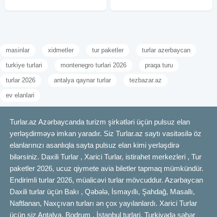
masinlar
xidmetler
tur paketler
turlar azerbaycan
turkiye turlari
montenegro turlari 2026
praqa turu
turlar 2026
antalya qaynar turlar
tezbazar.az
ev elanlari
Turlar.az Azərbaycanda turizm şirkətləri üçün pulsuz elan
yerləşdirməyə imkan yaradır. Siz Turlar.az saytı vasitəsilə öz
elanlarınızı asanlıqla sayta pulsuz elan kimi yerləşdirə
bilərsiniz. Daxili Turlar , Xarici Turlar, istirahet merkezleri , Tur
paketler 2026, ucuz qiymete avia biletler tapmaq mümkündür.
Endirimli turlar 2026, müalicəvi turlar mövcuddur. Azərbaycan
Daxili turlar üçün Bakı , Qəbələ, İsmayıllı, Şahdağ, Masallı,
Naftlanan, Naxçıvan turları ən çox yayılanlardı. Xarici Turlar
üçün siz Antalya, Bodrum , İstanbul turlari, Turkiyədə şəhər