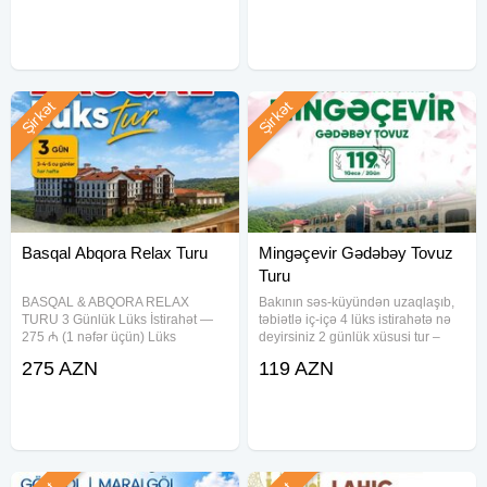
daxildir: • Komfortlu nəqliyyat •
22-23, 29-30 Avqust Qiymət:
Ekskursiyalar • Səhər yeməyi
Standart
Şirkət
Şirkət
Basqal Abqora Relax Turu
Mingəçevir Gədəbəy Tovuz
Turu
BASQAL & ABQORA RELAX
Bakının səs-küyündən uzaqlaşıb,
TURU 3 Günlük Lüks İstirahət —
təbiətlə iç-içə 4 lüks istirahətə nə
275 ₼ (1 nəfər üçün) Lüks
deyirsiniz 2 günlük xüsusi tur –
istirahətin ünvanı — 5 Basqal
Mingəçevir , Gədəbəy, Tovuz sizi
275 AZN
119 AZN
Resort & Spa. Təbiətin qoynunda
gözləyir! Seçim sizin, xidməti bizə
rahatlıq, SPA və sakit atmosferlə
həvalə edin! Tarixlər: 1-2 Avqust
unudulmaz 3 gün sizi gözləyir.