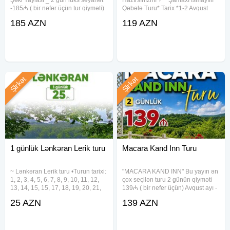
-185₼ ( bir nəfər üçün tur qiyməti)
Qəbələ Turu* Tarix *1-2 Avqust
Lüks istirahətin ünvanı — 5 Marxal
Tarix *8-9 Avqust* Tarix *15-16
185 AZN
119 AZN
Resort & Spa! Tarix :9-10 Avqust _
Avqust* Müddət: 1 Gecə 2 Gün
Qiymətə daxildir: 1 gecə
Turun Qiyməti 119 AZN *( 2 dəfə
Səhər yeməyi ilə
Şirkət
Şirkət
1 günlük Lənkəran Lerik turu
Macara Kand Inn Turu
~ Lənkəran Lerik turu •Turun tarixi:
"MACARA KAND INN" Bu yayın ən
1, 2, 3, 4, 5, 6, 7, 8, 9, 10, 11, 12,
çox seçilən turu 2 günün qiyməti
13, 14, 15, 15, 17, 18, 19, 20, 21,
139₼ ( bir nefer üçün) Avqust ayı -
22, 23, 24, 25, 26, 27, 28, 29, 30,
hər həftə içi - 1 gecə -2 gün
25 AZN
139 AZN
31 Avqust •Turun qiyməti: •Ekonom
tarixləri: • 6-7, 7-8 Avqust • 13-14,
Paket: 25 azn •Standart
14-15 Avqust • 20-21, 21-22