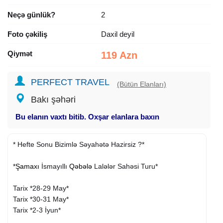
Neçə günlük?
2
Foto çəkiliş
Daxil deyil
Qiymət
119 Azn
PERFECT TRAVEL
(Bütün Elanları)
Bakı şəhəri
Bu elanın vaxtı bitib. Oxşar elanlara baxın
* Hefte Sonu Bizimlə Səyahətə Hazirsiz ?*
*
Şamaxı
İsmayıllı
Qəbələ
Lalələr Sahəsi Turu*
Tarix *28-29 May*
Tarix *30-31 May*
Tarix *2-3 İyun*