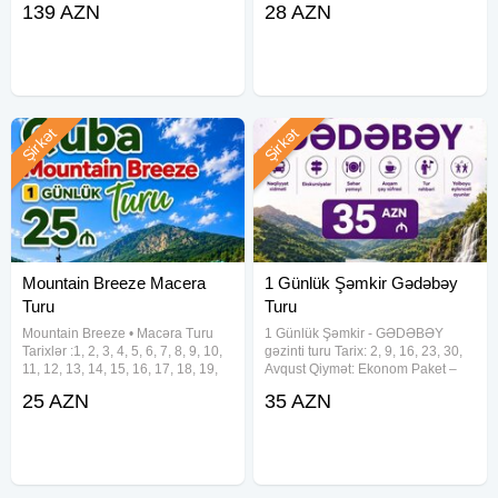
139 AZN
28 AZN
tarixləri: • 6-7, 7-8 Avqust • 13-14,
yeməyi daxil) Qiymətə daxildir: •
14-15 Avqust • 20-21, 21-22
Komfortlu nəqliyyat • Maraqlı
Şirkət
Şirkət
Mountain Breeze Macera
1 Günlük Şəmkir Gədəbəy
Turu
Turu
Mountain Breeze • Macəra Turu
1 Günlük Şəmkir - GƏDƏBƏY
Tarixlər :1, 2, 3, 4, 5, 6, 7, 8, 9, 10,
gəzinti turu Tarix: 2, 9, 16, 23, 30,
11, 12, 13, 14, 15, 16, 17, 18, 19,
Avqust Qiymət: Ekonom Paket –
20, 21, 22, 23, 24, 25, 26, 27, 28,
35 AZN Standart Paket – 40 AZN
25 AZN
35 AZN
29, 30, 31 Avqust Qiymət: Ekonom
— Qiymətə daxildir: Nəqliyyat
Paket – 25 AZN Standart Paket –
xidməti Ekskursiyalar Səhər
29
yeməyi (yalnız