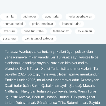
masinlar
xidmetler
ucuz turlar
turlar azerbaycan
shamaxi turlari
prokat masinlar
istanbul turlari
laza turu
quba turu 2026
tezbazar.az
ev elanlari
şuşa turu
baki istanbul avtobus
Turlar.az Azərbaycanda turizm şirkətləri üçün pulsuz elan
yerləşdirməyə imkan yaradır. Siz Turlar.az saytı vasitəsilə öz
elanlarınızı asanlıqla sayta pulsuz elan kimi yerləşdirə
bilərsiniz. Daxili Turlar , Xarici Turlar, istirahet merkezleri , Tur
paketler 2026, ucuz qiymete avia biletler tapmaq mümkündür.
Endirimli turlar 2026, müalicəvi turlar mövcuddur. Azərbaycan
Daxili turlar üçün Bakı , Qəbələ, İsmayıllı, Şahdağ, Masallı,
Naftlanan, Naxçıvan turları ən çox yayılanlardı. Xarici Turlar
üçün siz Antalya, Bodrum , İstanbul turlari, Turkiyədə şəhər
turları, Dubay turlari, Gürcüstanda Tiflis, Batumi turlari. Saytda