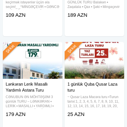
keçirmək istəyənlər üçün əla
GÜNLÜK TURU Balakən •
seçim!_ _*MİNGƏÇEVİR • GƏNCƏ
Zaqatala • Qax • Şəki • Mingəçevir
• GÖYGÖL • MARALGÖL*_ * Ə :*
• Oğuz Dağ mənzərəsi, hotel
109 AZN
189 AZN
1-2 Avqust 8-9 Avqust 15-16
komfortu və əyləncə dolu səyahət!
Avqust 22-23 Avqust 29-30 Avqust
Qiymət: 189 AZN Müddət: 2 gecə /
Qiymət – 109 AZN ⸻
3 gün Tarixlər: 5-6-7 avqust
Şirkət
Şirkət
Lənkəran Lerik Masallı
1 günlük Quba Qusar Laza
Yardımlı Astara Turu
turu
CƏNUBUN ƏN MÖHTƏŞƏM 3
~ Qusar Laza Macəra turu •Turun
günlük TURU – LƏNKƏRAN •
tarixi:1, 2, 3, 4, 5, 6, 7, 8, 9, 10, 11,
LERİK • MASALLI • YARDIMLI •
12, 13, 14, 15, 16, 17, 18, 19, 20,
ASTARA • SİM 3 GÜNLÜK CƏNUB
21, 22, 23, 24, 25, 26, 27, 28, 29,
179 AZN
25 AZN
XƏMSƏSİ TURU Qiymət: 179 AZN
30, 31 Avqust •Turun qiyməti:
— Tarixlər 29-30-31 iyul 5-6-7
•Ekonom paket: 25 azn •Standart
avqust 12-13-14 avqust 19-20-21