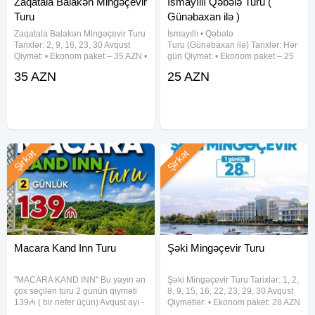
Zaqatala Balakən Mingəçevir
İsmayıllı Qəbələ Turu (
Turu
Günəbaxan ilə )
Zaqatala Balakən Mingəçevir Turu
İsmayıllı • Qəbələ
Tarixlər: 2, 9, 16, 23, 30 Avqust
Turu (Günəbaxan ilə) Tarixlər: Hər
Qiymət: • Ekonom paket – 35 AZN •
gün Qiymət: • Ekonom paket – 25
Standart paket – 40 AZN(səhər
AZN • Standart paket – 29 AZN
35 AZN
25 AZN
yeməyi daxil) Qiymətə daxildir: •
(səhər yeməyi daxil) Qiymətə
Komfortlu nəqliyyat • Ekskursiyalar
daxildir: • Komfortlu nəqliyyat •
•
Ekskursiyalar • Səhər yeməyi
Şirkət
Şirkət
Macara Kand Inn Turu
Şəki Mingəçevir Turu
"MACARA KAND INN" Bu yayın ən
Şəki Mingəçevir Turu Tarixlər: 1, 2,
çox seçilən turu 2 günün qiyməti
8, 9, 15, 16, 22, 23, 29, 30 Avqust
139₼ ( bir nefer üçün) Avqust ayı -
Qiymətlər: • Ekonom paket: 28 AZN
hər həftə içi - 1 gecə -2 gün
• Standart paket: 32 AZN(səhər