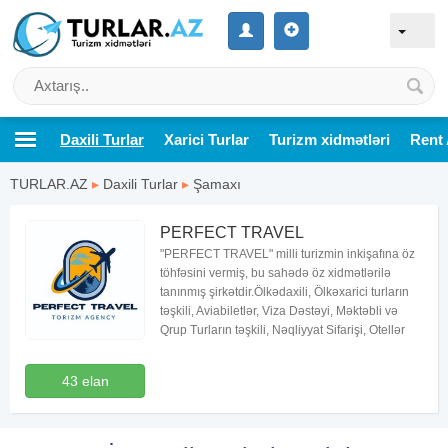
Daxili Turlar
Xarici Turlar
Turizm xidmətləri
Rent 
TURLAR.AZ
▸
Daxili Turlar
▸
Şamaxı
PERFECT TRAVEL
"PERFECT TRAVEL" milli turizmin inkişafına öz
töhfəsini vermiş, bu sahədə öz xidmətlərilə
tanınmış şirkətdir.Ölkədaxili, Ölkəxarici turların
təşkili, Aviabiletlər, Viza Dəstəyi, Məktəbli və
Qrup Turların təşkili, Nəqliyyat Sifarişi, Otellər
43 elan