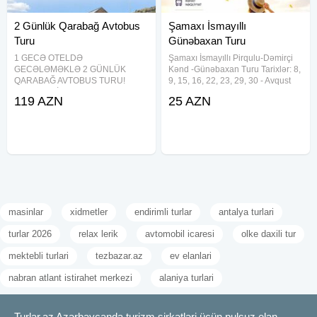
2 Günlük Qarabağ Avtobus
Şamaxı İsmayıllı
Turu
Günəbaxan Turu
1 GECƏ OTELDƏ
Şamaxı İsmayıllı Pirqulu-Dəmirçi
GECƏLƏMƏKLƏ 2 GÜNLÜK
Kənd -Günəbaxan Turu Tarixlər: 8,
QARABAĞ AVTOBUS TURU!
9, 15, 16, 22, 23, 29, 30 - Avqust
XANKƏNDİ • ŞUŞA • LAÇIN •
(Həftəsonu) 4, 5, 6, 11, 12, 13, 18,
119 AZN
25 AZN
AĞDAM • ƏSGƏRAN • XOCALI •
19, 20, 25, 26, 27 - Avqust
ZƏNGİLAN • CƏBRAYIL TURU
(Həftəiçi) Qiymət: Ekonom paket -
Tarixlər (2 günlük): 08-09 avqust
25
15-16 avqust 22-23 avqust 29-30
avqust _
masinlar
xidmetler
endirimli turlar
antalya turlari
turlar 2026
relax lerik
avtomobil icaresi
olke daxili tur
mektebli turlari
tezbazar.az
ev elanlari
nabran atlant istirahet merkezi
alaniya turlari
Turlar.az Azərbaycanda turizm şirkətləri üçün pulsuz elan