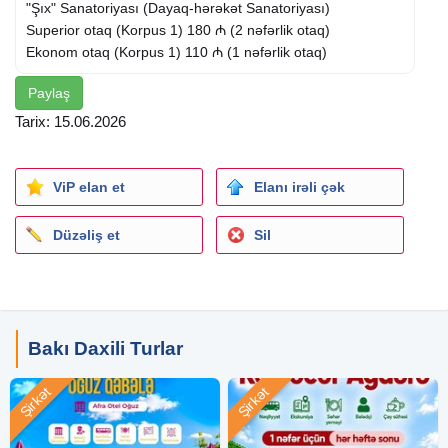
"Şıx" Sanatoriyası (Dayaq-hərəkət Sanatoriyası)
Superior otaq (Korpus 1) 180 ₼ (2 nəfərlik otaq)
Ekonom otaq (Korpus 1) 110 ₼ (1 nəfərlik otaq)
Paylaş
"Günəşli" Sanatoriyası , Mərdəkan (Nevroloji Sanatoriya)
Standard otaq 160 ₼ (2 nəfərlik otaq)
Tarix: 15.06.2026
Standard otaq 110 ₼ (1 nəfərlik otaq)
"
Abşeron
" Sanatoriyası , Mərdəkan (Mədə-Bağırsaq
ViP elan et
Elanı irəli çək
Sanatoriyası)
Superior otaq 180 ₼ (2 nəfərlik otaq)
Düzəliş et
Sil
Ekonom otaq 110 ₼ (1 nəfərlik otaq)
"Buzovna" Sanatoriyası (Fizioterapiya mərkəzi)
Ekonom otaq 200 ₼ (2 nəfərlik otaq)
Ekonom otaq 160 ₼ (1 nəfərlik otaq)
Bakı Daxili Turlar
Standard otaq 220 ₼ (2 nəfərlik otaq)
Standard otaq 180 ₼ (1 nəfərlik otaq)
Şirkət
Şirkət
"Miras " Sanatoriyası , Mərdəkan ( Oynaq‑Əzələ
Sanatoriyası)