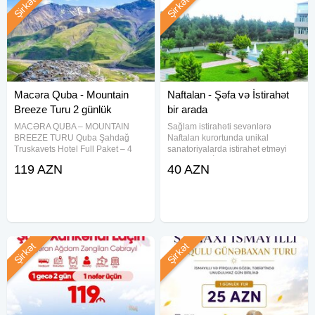
Şirkət
Şirkət
Macəra Quba - Mountain
Naftalan - Şəfa və İstirahət
Breeze Turu 2 günlük
bir arada
MACƏRA QUBA – MOUNTAIN
Sağlam istirahəti sevənlərə
BREEZE TURU Quba Şahdağ
Naftalan kurortunda unikal
Truskavets Hotel Full Paket – 4
sanatoriyalarda istirahət etməyi
dəfə qidalanma Cəmi: 119 ₼
təklif edirik. İmperial Travel ilə
119 AZN
40 AZN
━━━━━━━━━━━━━━ Tarixlər: 08-09
Sağlamlıq və istirahətin ən fərqli
Avqust 15-16 Avqust 22-23 Avqust
ünvanı — Naftalan! Dünyada tayı
29-30 Avqust Müddət: 2 gün / 1
olmayan Naftalan nefti ilə
Şirkət
Şirkət