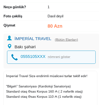
Neçə günlük?
1
Foto çəkiliş
Daxil deyil
Qiymət
80 Azn
İMPERİAL TRAVEL
(Bütün Elanları)
Bakı şəhəri
0555105XXX
nömrəni göstər
İmperial Travel Sizə endirimli müalicəvi
turlar
təklif edir!
"Bilgəh" Sanatoriyası (Kardioloji Sanatoriya)
Standard otaq Əsas Korpus 160 ₼ ( 2 nəfərlik otaq)
Standard otaq Əsas Korpus 110 ₼ (1 nəfərlik otaq)