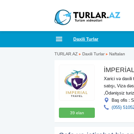
Daxili Turlar
TURLAR.AZ
▸
Daxili Turlar
▸
Naftalan
İMPERİA
Xarici və daxili
satışı, Viza dəs
,Ödənişsiz turi
Baş ofis :
(055) 5105
39 elan