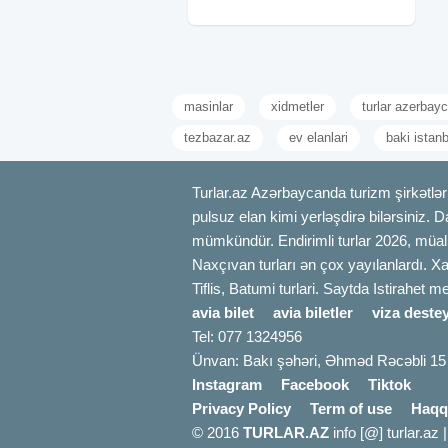
daxildir: Səhər yeməyi (standart
masinlar
xidmetler
turlar azerbay
tezbazar.az
ev elanlari
baki istan
Turlar.az Azərbaycanda turizm şirkətləri
pulsuz elan kimi yerləşdirə bilərsiniz. D
mümkündür. Endirimli turlar 2026, müali
Naxçıvan turları ən çox yayılanlardı. Xa
Tiflis, Batumi turlari. Saytda Istirahet 
avia bilet
avia biletler
viza destey
Tel: 077 1324956
Ünvan: Bakı şəhəri, Əhməd Rəcəbli 15
Instagram
Facebook
Tiktok
Privacy Policy
Term of use
Haqq
© 2016
TURLAR.AZ
info [@] turlar.az 