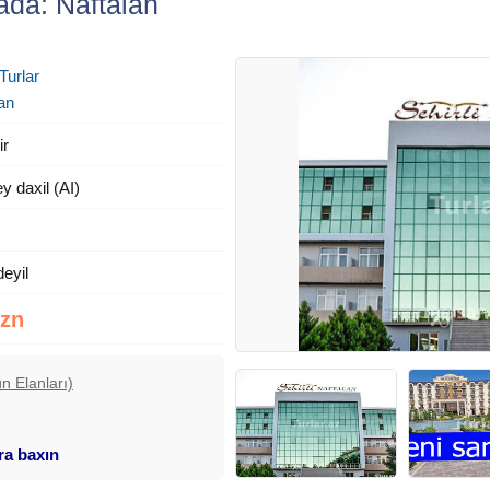
rada: Naftalan
Turlar
an
ir
y daxil (AI)
deyil
Azn
n Elanları)
ara baxın