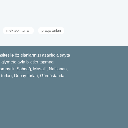
mektebli turlari
praqa turlari
itəsilə öz elanlarınızı asanlıqla sayta
uz qiymete avia biletler tapmaq
smayıllı, Şahdağ, Masallı, Naftlanan,
 turları, Dubay turlari, Gürcüstanda