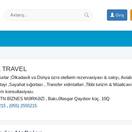
Giriş
L TRAVEL
 turlar ;Ölkədaxili və Dünya üzrə otellərin rezervasiyası & satışı, Aviabi
təyi ,Səyahət sığortası , Transfer xidmtətləri ,Tibbi turizm & Müalicəvi 
zm konsultasiyası.
 STN BİZNES MƏRKƏZİ , Bakı,Ələsgər Qayıbov küç. 10Q
215
,
(055) 2555215