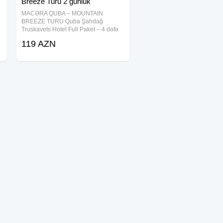
Breeze Turu 2 günlük
MACƏRA QUBA – MOUNTAIN
BREEZE TURU Quba Şahdağ
Truskavets Hotel Full Paket – 4 dəfə
qidalanma Cəmi: 119 ₼
119 AZN
━━━━━━━━━━━━━━ Tarixlər: 08-09
Avqust 15-16 Avqust 22-23 Avqust 29-
30 Avqust Müddət: 2 gün / 1