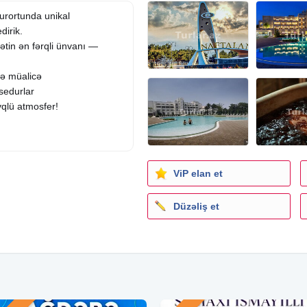
urortunda unikal
dirik.
hətin ən fərqli ünvanı —
lə müalicə
sedurlar
vqlü atmosfer!
ViP elan et
Düzəliş et
 55 ₼
sanatoriya!!)
110 ₼