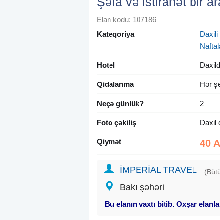
Şəfa və istirahət bir a
Elan kodu: 107186
Kateqoriya
Daxili 
Naftal
Hotel
Daxild
Qidalanma
Hər şe
Neçə günlük?
2
Foto çəkiliş
Daxil 
Qiymət
40 
İMPERİAL TRAVEL
(Bütü
Bakı şəhəri
Bu elanın vaxtı bitib. Oxşar elanl