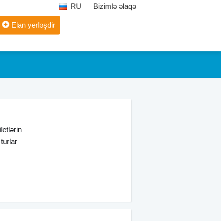
RU
Bizimlə əlaqə
Elan yerləşdir
letlərin
turlar