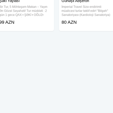
Şəki Yaylası
Günəşli Abşeron
Bir Tur, 5 Möhtəşəm Məkan – Yayın
İmperial Travel Sizə endirimli
Ən Gözəl Səyahəti! Tur müddəti : 2
müalicəvi turlar təklif edir! "Bilgəh"
gün 1 gecə QAX • ŞƏKİ • OĞUZ•
Sanatoriyası (Kardioloji Sanatoriya)
QƏBƏLƏ • ŞƏKİ YAYLASI Qiymət:
Standard otaq Əsas Korpus 160 ₼ ( 2
99 AZN
80 AZN
Otel Binasında gecələmə: 99 ₼
nəfərlik otaq) Standard otaq Əsas
Kotecdə gecələmə: 109 ₼ Qeyd : 1
Korpus 110 ₼ (1 nəfərlik
nəfər tək