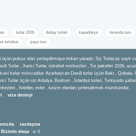
can
turlar 2026
dubay turlari
kapadokya
lavanda turu
bul avtobus
şuşa turu
 üçün pulsuz elan yerləşdirməyə imkan yaradır. Siz Turlar.az saytı vas
axili Turlar , Xarici Turlar, istirahet merkezleri , Tur paketler 2026, uc
cəvi turlar mövcuddur. Azərbaycan Daxili turlar üçün Bakı , Qəbələ, İ
rici Turlar üçün siz Antalya, Bodrum , İstanbul turlari, Turkiyədə şəhər
merkezleri , hoteller, evler , turizm elanları yerlesdirmek mümkündür.
i
viza desteyi
ımızda
razılaşma
|
Bizimlə əlaqə
a: 0