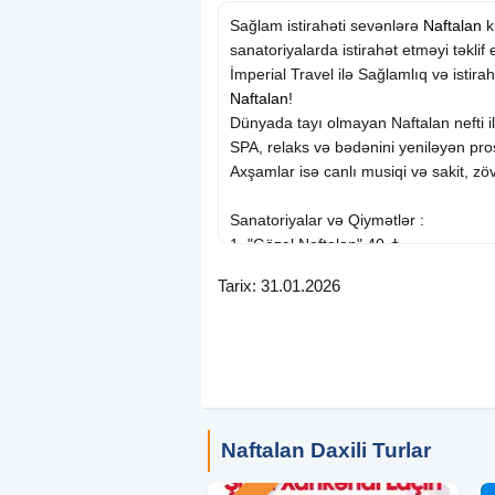
Sağlam istirahəti sevənlərə
Naftalan
k
sanatoriyalarda istirahət etməyi təklif e
İmperial Travel ilə Sağlamlıq və istira
Naftalan
!
Dünyada tayı olmayan Naftalan nefti i
SPA, relaks və bədənini yeniləyən pro
Axşamlar isə canlı musiqi və sakit, zö
Sanatoriyalar və Qiymətlər :
1. "Gözəl Naftalan" 40 ₼
2. "Möcüzəli Naftalan" 40 ₼
Tarix: 31.01.2026
3. "Naftalan" Sanatoriyası 40 ₼
4. "Sehirli Naftalan" 45 ₼
5. "Kəpəz" Sanatoriyası 55 ₼
6. "Karvan Naftalan" Otel-Sanatoriya
7. "Nur Naftalan" 70 ₼
8. "Gold Naftalan" 85 ₼
9. "Sun City Naftalan Spa" 99 ₼ (Yeni 
Naftalan Daxili Turlar
10. "Nafta
Hotel
& Spa" Sanatoriyası 
11. "Gashalti Health Hotel" 112 ₼