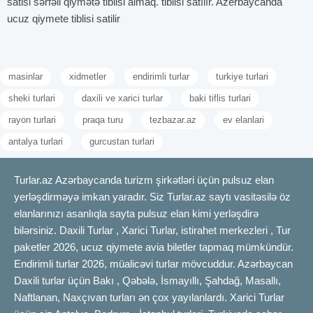
satisi sərfəli qiymətə tiblisi almaq. tiblisi satılır. Azerbaycanda
ucuz qiymete tiblisi satilir
masinlar
xidmetler
endirimli turlar
turkiye turlari
sheki turlari
daxili ve xarici turlar
baki tiflis turlari
rayon turlari
praqa turu
tezbazar.az
ev elanlari
antalya turlari
gurcustan turlari
Turlar.az Azərbaycanda turizm şirkətləri üçün pulsuz elan
yerləşdirməyə imkan yaradır. Siz Turlar.az saytı vasitəsilə öz
elanlarınızı asanlıqla sayta pulsuz elan kimi yerləşdirə
bilərsiniz. Daxili Turlar , Xarici Turlar, istirahet merkezleri , Tur
paketler 2026, ucuz qiymete avia biletler tapmaq mümkündür.
Endirimli turlar 2026, müalicəvi turlar mövcuddur. Azərbaycan
Daxili turlar üçün Bakı , Qəbələ, İsmayıllı, Şahdağ, Masallı,
Naftlanan, Naxçıvan turları ən çox yayılanlardı. Xarici Turlar