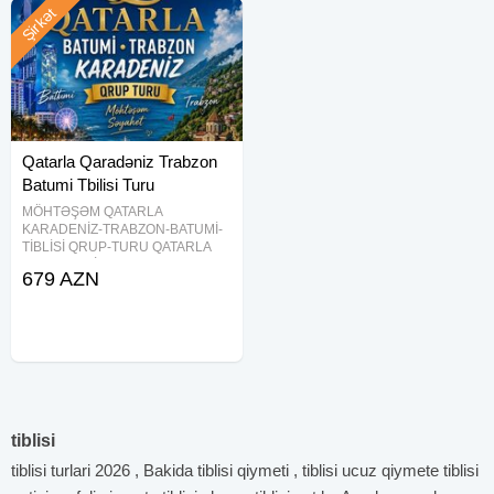
Şirkət
Qatarla Qaradəniz Trabzon
Batumi Tbilisi Turu
MÖHTƏŞƏM QATARLA
KARADENİZ-TRABZON-BATUMİ-
TİBLİSİ QRUP-TURU QATARLA
Tarix 25-29-İyun *(4 gün-3 gecə)
679 AZN
Qiymət - 399 usd $ ( QATAR.
BİLETİ DAXİL) - Tarix 24-29 İYUN
Turun müddəti 6 gün olacaqdır Yol
tiblisi
tiblisi turlari 2026 , Bakida tiblisi qiymeti , tiblisi ucuz qiymete tiblisi