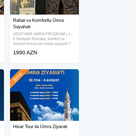
Rahat və Komfortlu Ümrə
Səyahəti
SENTYABR ÜMRƏ PROQRAMI | 1 –
8 Sentyabr Rahatlıq, komfort və
mənəvi huzuru bir arada yaşayın! 7
gecə / 8 günlük xüsusi Ümrə
1990 AZN
proqramımızla müqəddəs torpaqlarda
unudulmaz ibadət və rahat səyahət
fürsəti! 2 gecə
Şirkət
Hisar Tour ilə Ümrə Ziyarəti