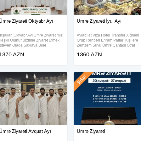
Ümrə Ziyarəti Oktyabr Ayı
Ümrə Ziyarəti İyul Ayı
İnşallah Oktyabr Ayı Ümrə Ziyarətimiz
Aviabilet Viza Hotel Transfer Xidməti
Təşkil Olunur Bizimlə Ziyarət Etmək
Qrup Rəhbəri Ehram Paltarı Kişilərə
İstəyən Əlaqə Saxlaya Bilər
Zəmzəm Suyu Ümrə Çantası Ətraf
Ziyarətlər Daxil
1370 AZN
1360 AZN
Şirkət
Ümrə Ziyarəti Avqust Ayı
Ümrə Ziyarəti