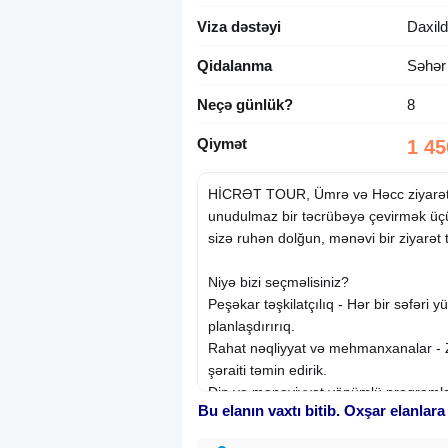
Viza dəstəyi
Daxild
Qidalanma
Səhər
Neçə günlük?
8
Qiymət
1 45
HİCRƏT TOUR, Ümrə və Həcc ziyarətlə
unudulmaz bir təcrübəyə çevirmək üçün
sizə ruhən dolğun, mənəvi bir ziyarət 
Niyə bizi seçməlisiniz?
Peşəkar təşkilatçılıq - Hər bir səfəri 
planlaşdırırıq.
Rahat nəqliyyat və mehmanxanalar - 
şəraiti təmin edirik.
Din və mənəviyyat yönümlü proqramlar
Bu elanın vaxtı bitib. Oxşar elanlara
maarifləndirmə və bələdçi dəstəyi.
24/7 dəstək və qayğı - Sizin üçün hər