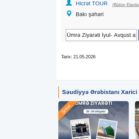
Hicrət TOUR
(Bütün Elanla
Xidmətlərimiz
:
Bakı şəhəri
Ümrə və Həcc paketləri
Komfortlu otellər
Peşəkar dini bələdçilər
Transfer və nəqliyyat xidməti
Ətraflı dini seminarlar
Radio qulaqcıq xidməti
Tarix: 21.05.2026
Hicrət Tour - Ümrə və Həcc ziyarətinizd
Səudiyyə Ərəbistanı Xarici 
Şirkət