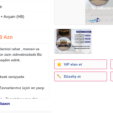
ir
 + Axşam (HB)
0 Azn
rinizi rahat , mənəvi və
 sizin xidmətinizdədir.Biz
təqdim edirik.
ViP elan et
Düzəliş et
yüksək səviyyədə
Zəvvarlarımız üçün ən yaxşı
 - Ziyarət boyunca dini
 baxın
 an yanınızdayıq!