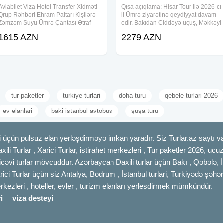
Aviabilet Viza Hotel Transfer Xidməti
Qısa açıqlama: Hisar Tour ilə 2026-cı
Qrup Rəhbəri Ehram Paltarı Kişilərə
il Ümrə ziyarətinə qeydiyyat davam
Zəmzəm Suyu Ümrə Çantası Ətraf
edir. Bakıdan Ciddəyə uçuş, Məkkəyi-
Ziyarətlər Daxil
Mükərrəmə və Mədinəyi-Münəvvərə
1615 AZN
2279 AZN
ziyarəti, otel, nəqliyyat, viza və bələdç
xidməti ilə rahat Ümrə turu
tur paketler
turkiye turlari
doha turu
qebele turlari 2026
ev elanlari
baki istanbul avtobus
şuşa turu
 üçün pulsuz elan yerləşdirməyə imkan yaradır. Siz Turlar.az saytı vas
axili Turlar , Xarici Turlar, istirahet merkezleri , Tur paketler 2026, uc
cəvi turlar mövcuddur. Azərbaycan Daxili turlar üçün Bakı , Qəbələ, İ
rici Turlar üçün siz Antalya, Bodrum , İstanbul turlari, Turkiyədə şəhər
merkezleri , hoteller, evler , turizm elanları yerlesdirmek mümkündür.
i
viza desteyi