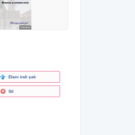
Elanı irəli çək
Sil