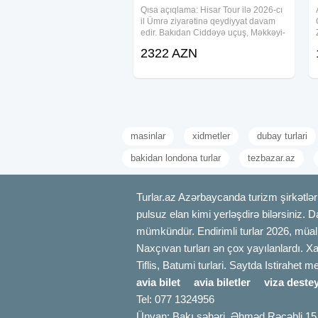
Qısa açıqlama: Hisar Tour ilə 2026-cı
il Ümrə ziyarətinə qeydiyyat davam
edir. Bakıdan Ciddəyə uçuş, Məkkəyi-
Mükərrəmə və Mədinəyi-Münəvvərə
2322 AZN
ziyarəti, otel, nəqliyyat, viza və bələdçi
xidməti ilə rahat Ümrə turu
masinlar
xidmetler
dubay turlari
bakidan londona turlar
tezbazar.az
Turlar.az Azərbaycanda turizm şirkətləri
pulsuz elan kimi yerləşdirə bilərsiniz. D
mümkündür. Endirimli turlar 2026, müali
Naxçıvan turları ən çox yayılanlardı. Xa
Tiflis, Batumi turlari. Saytda Istirahet 
avia bilet
avia biletler
viza destey
Tel: 077 1324956
Ünvan: Bakı şəhəri, Əhməd Rəcəbli 15