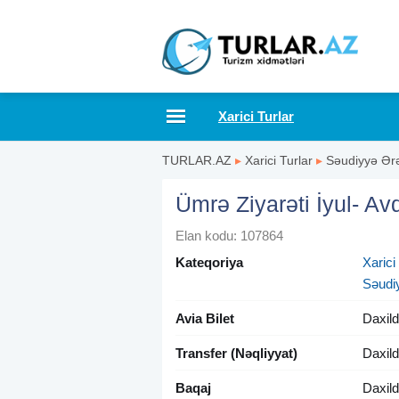
Xarici Turlar
TURLAR.AZ
▸
Xarici Turlar
▸
Səudiyyə Ərə
Ümrə Ziyarəti İyul- Av
Elan kodu: 107864
Kateqoriya
Xarici
Səudi
Avia Bilet
Daxild
Transfer (Nəqliyyat)
Daxild
Baqaj
Daxild