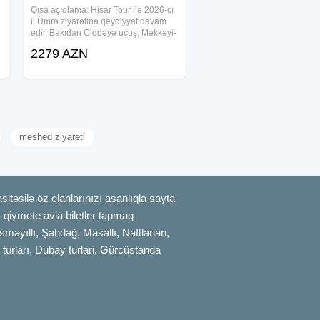
Qısa açıqlama: Hisar Tour ilə 2026-cı
il Ümrə ziyarətinə qeydiyyat davam
edir. Bakıdan Ciddəyə uçuş, Məkkəyi-
Mükərrəmə və Mədinəyi-Münəvvərə
2279 AZN
i
ziyarəti, otel, nəqliyyat, viza və bələdçi
xidməti ilə rahat Ümrə turu
meshed ziyareti
itəsilə öz elanlarınızı asanlıqla sayta
uz qiymete avia biletler tapmaq
smayıllı, Şahdağ, Masallı, Naftlanan,
 turları, Dubay turlari, Gürcüstanda