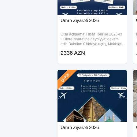
Ümrə Ziyarəti 2026
Qısa açıqlama: Hisar Tour ilə 2026-cı
il Ümrə ziyarətinə qeydiyyat davam
edir. Bakıdan Ciddəyə uçuş, Məkkəyi-
Mükərrəmə və Mədinəyi-Münəvvərə
2336 AZN
ziyarəti, otel, nəqliyyat, viza və bələdçi
xidməti ilə rahat Ümrə turu
Şirkət
Ümrə Ziyarəti 2026