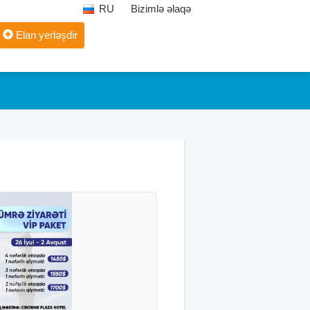
RU
Bizimlə əlaqə
Elan yerləşdir