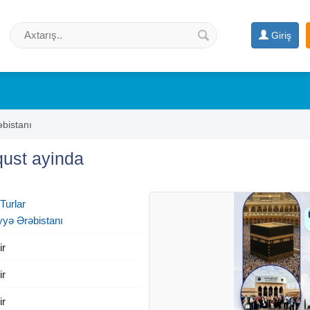
Giriş
bistanı
qust ayinda
 Turlar
yyə Ərəbistanı
ir
ir
ir