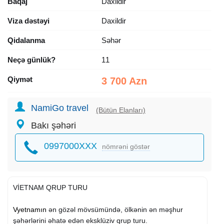
Baqaj
Daxildir
Viza dəstəyi
Daxildir
Qidalanma
Səhər
Neçə günlük?
11
Qiymət
3 700 Azn
NamiGo travel
(Bütün Elanları)
Bakı şəhəri
0997000XXX
nömrəni göstər
VİETNAM QRUP TURU
Vyetnamın
ən gözəl mövsümündə, ölkənin ən məşhur
şəhərlərini əhatə edən eksklüziv qrup turu.