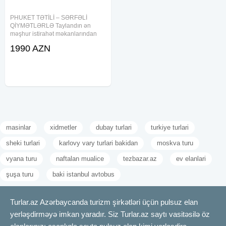
PHUKET TƏTİLİ – SƏRFƏLİ
QİYMƏTLƏRLƏ Taylandın ən
məşhur istirahət məkanlarından
biri olan Phuketdə unudulmaz tətil
1990 AZN
fürsəti. Otellər və qiymətlər (1 nəfər
üçün): • DARA Hotel 4* — 1210
USD • Chanakarn Resort Rawai 4*
masinlar
xidmetler
dubay turlari
turkiye turlari
sheki turlari
karlovy vary turlari bakidan
moskva turu
vyana turu
naftalan mualice
tezbazar.az
ev elanlari
şuşa turu
baki istanbul avtobus
Turlar.az Azərbaycanda turizm şirkətləri üçün pulsuz elan
yerləşdirməyə imkan yaradır. Siz Turlar.az saytı vasitəsilə öz