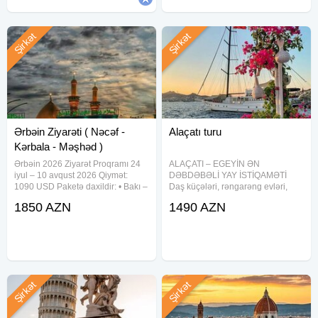
Şirkət
Şirkət
Ərbəin Ziyarəti ( Nəcəf -
Alaçatı turu
Kərbala - Məşhəd )
Ərbəin 2026 Ziyarət Proqramı 24
ALAÇATI – EGEYİN ƏN
iyul – 10 avqust 2026 Qiymət:
DƏBDƏBƏLİ YAY İSTİQAMƏTİ
1090 USD Paketə daxildir: • Bakı –
Daş küçələri, rəngarəng evləri,
Tehran – Bakı aviabileti • Bütün
məşhur çimərlikləri və
1850 AZN
1490 AZN
quru nəqliyyatı • Nəcəf və
özünəməxsus atmosferi ilə Alaçatı
Kərbəlada yerləşmə (ev və ya
yay mövsümünün ən çox seçilən
Hüseyniyyə) • Məşhəddə
istirahət məkanlarından biridir.
Həm sakit istirahət,
Şirkət
Şirkət