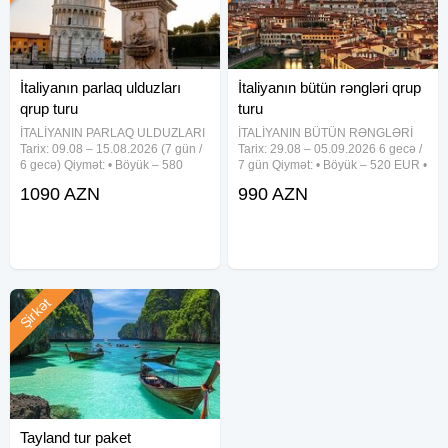
İtaliyanın parlaq ulduzları
İtaliyanın bütün rəngləri qrup
qrup turu
turu
İTALİYANIN PARLAQ ULDUZLARI
İTALİYANIN BÜTÜN RƏNGLƏRİ
Tarix: 09.08 – 15.08.2026 (7 gün /
Tarix: 29.08 – 05.09.2026 6 gecə /
6 gecə) Qiymət: • Böyük – 580
7 gün Qiymət: • Böyük – 520 EUR •
EUR • Uşaq – 490 EUR Marşrut:
Uşaq – 460 EUR Marşrut: Roma
1090 AZN
990 AZN
Roma → Bolonya → Venesiya →
→ Florensiya → Piza → Milan →
Verona → Milan → Florensiya →
Verona → Venesiya → Budapeşt
Piza → Roma Qiymətə
Qiymətə daxildir: • 3–4★
Şirkət
Tayland tur paket