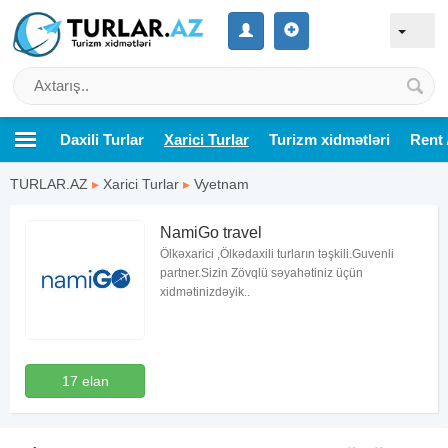
Daxili Turlar
Xarici Turlar
Turizm xidmətləri
Rent 
TURLAR.AZ
▸
Xarici Turlar
▸
Vyetnam
NamiGo travel
Ölkəxarici ,Ölkədaxili turların təşkili.Guvenli
partner.Sizin Zövqlü səyahətiniz üçün
xidmətinizdəyik..
17 elan