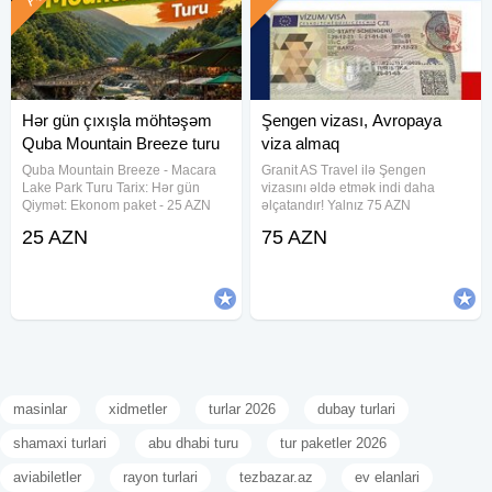
Hər gün çıxışla möhtəşəm
Şengen vizası, Avropaya
Quba Mountain Breeze turu
viza almaq
Quba Mountain Breeze - Macara
Granit AS Travel ilə Şengen
Lake Park Turu Tarix: Hər gün
vizasını əldə etmək indi daha
Qiymət: Ekonom paket - 25 AZN
əlçatandır! Yalnız 75 AZN
Standart paket - 29 AZN Qiymətə
ödəyərək, təcrübəli
25 AZN
75 AZN
daxildir: • Nəqliyyat xidməti •
mütəxəssislərimizin köməyi ilə
Ekskursiyalar • Səhər yeməyi
Şengen bölgəsinə səyahət üçün
(yalnız standart paketdə) • Çay
lazımi viza dəstəyini əldə edə
bilərsiniz. Viza
masinlar
xidmetler
turlar 2026
dubay turlari
shamaxi turlari
abu dhabi turu
tur paketler 2026
aviabiletler
rayon turlari
tezbazar.az
ev elanlari