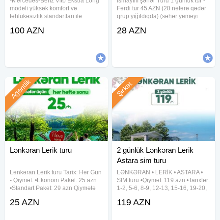
-Mercedes-Benz Vito Ekstra Long
İsmayıllı şəhər Turu 1 günlük tur -
modeli yüksək komfort və
Fərdi tur 45 AZN (20 nəfərə qədər
təhlükəsizlik standartları ilə
qrup yığıldıqda) (səhər yemeyi
xidmətinizdədir. - Avtomobil həm
daxil) 1 günlük tur - Fərdi tur 65
100 AZN
28 AZN
xarici görnüşü, həm də salon
AZN (20 nəfərə qədər qrup
rahatlığı ilə premium səviyyədədir.
yığıldıqda) (səhər və nahar yemeyi
Geniş salon, yumşaq və rahat
daxil) 1
Agentlik
Şirkət
Lənkəran Lerik turu
2 günlük Lənkəran Lerik
Astara sim turu
Lənkəran Lerik turu Tarix: Hər Gün
LƏNKƏRAN • LERİK • ASTARA •
- Qiymət: •Ekonom Paket: 25 azn
SIM turu •Qiymət: 119 azn •Tarixlər:
•Standart Paket: 29 azn Qiymətə
1-2, 5-6, 8-9, 12-13, 15-16, 19-20,
daxildir: •Nəqliyyat xidməti
22-23, 26-27, 29-30 Avqust ✓Tura
25 AZN
119 AZN
•Ekskursiyalar •Səhər yeməyi
daxildir: • Vıp nəqliyyat xidməti • 2
(standart paketdə) •Çay süfrəsi
dəfə səhər yeməyi • Astalaniya
•Tur rəhbəri •Yolboyu
istirahət