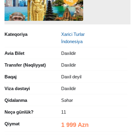
Kateqoriya
Xarici Turlar
İndonesiya
Avia Bilet
Daxildir
Transfer (Nəqliyyat)
Daxildir
Baqaj
Daxil deyil
Viza dəstəyi
Daxildir
Qidalanma
Səhər
Neçə günlük?
11
Qiymət
1 999 Azn