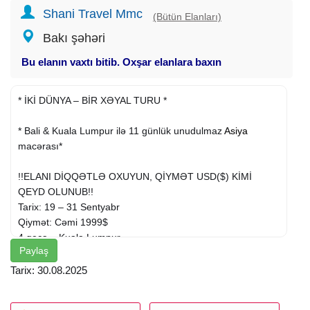
Shani Travel Mmc
(Bütün Elanları)
Bakı şəhəri
Bu elanın vaxtı bitib. Oxşar elanlara baxın
* İKİ DÜNYA – BİR XƏYAL TURU *
* Bali & Kuala Lumpur ilə 11 günlük unudulmaz
Asiya
macərası*
!!ELANI DİQQƏTLƏ OXUYUN, QİYMƏT USD($) KİMİ
QEYD OLUNUB!!
Tarix: 19 – 31 Sentyabr
Qiymət: Cəmi 1999$
4 gecə – Kuala Lumpur
Paylaş
5 gecə – Bali
Tarix: 30.08.2025
KUALA LUMPUR – ŞƏRQİN PARILTISI (4 Gecə)