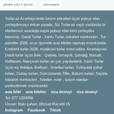
qebele yeni il gecəsi
səmərqənd
Turlar.az Azərbaycanda turizm şirkətləri üçün pulsuz elan
yerləşdirməyə imkan yaradır. Siz Turlar.az saytı vasitəsilə öz
elanlarınızı asanlıqla sayta pulsuz elan kimi yerləşdirə
bilərsiniz. Daxili Turlar , Xarici Turlar, istirahet merkezleri , Tur
paketler 2026, ucuz qiymete avia biletler tapmaq mümkündür.
Endirimli turlar 2026, müalicəvi turlar mövcuddur. Azərbaycan
Daxili turlar üçün Bakı , Qəbələ, İsmayıllı, Şahdağ, Masallı,
Naftlanan, Naxçıvan turları ən çox yayılanlardı. Xarici Turlar
üçün siz Antalya, Bodrum , İstanbul turlari, Turkiyədə şəhər
turları, Dubay turlari, Gürcüstanda Tiflis, Batumi turlari. Saytda
Istirahet merkezleri , hoteller, evler , turizm elanları
yerlesdirmek mümkündür.
avia bilet
avia biletler
viza desteyi
viza desteyi
Tel: 077 1324956
Ünvan: Bakı şəhəri, Əhməd Rəcəbli 15
Instagram
Facebook
Tiktok