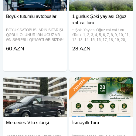
Böyük tutumlu avtobuslar
1 günlük Şəki yaylası Oğuz
xal-xal turu
BÖYÜK AVTOBUSLARIN SİFARİŞİ
~ Şəki Yaylası Oğuz xal-xal turu
QƏBUL OLUNUR! ƏN UCUZ VƏ
•Tarix: 1, 2, 3, 4, 5, 6, 7, 8, 9, 10, 11,
ƏN SƏRFƏLİ QİYMƏTLƏR BİZDƏ!
12, 13, 14, 15, 16, 17, 18, 19, 20,
61 nəfərlik Setra Neoplan – 49–61
21, 22, 23, 24, 25, 26, 27, 28, 29,
60 AZN
28 AZN
nəfərlik İki mərtəbəli böyük
30, 31 Avqust •Qiymət: - Ekonom
avtobuslar – 70–82 nəfərlik Digər
Paket: 28 azn - Standart Paket: 32
böyük və komfortlu
Agentlik
Mercedes Vito sifarişi
İsmayıllı Turu