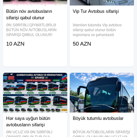
Bütün növ avtobusların
Vip Tur Avtobus sifarişi
sifarişi qəbul olunur
ƏN SƏRFƏLİ QİYMƏTLƏRLƏ
İstənilən tutumda Vip avtobus
BÜTÜN NÖV AVTOBUSLARIN
sifarişi qəbul olunur bütün
SİFARİŞİ QƏBUL OLUNUR!
regionlara və şəhərdaxili
(2026) Mövcud nəqliyyat vasitələri
gəzintilərə. TƏCRÜBƏLİ
10 AZN
50 AZN
və sərnişin tutumu: Mercedes Vito
SÜRÜCÜLƏRİMİZ və VİP
– 6–8 yer Mercedes Sprinter – 12–
AVTOBUSLARIMIZ-səyahətlərinizi
22 yer Hyundai H-1 (Starex) – 7–
həm rahat , həmdə tam təhlükəsiz
12 yer
edəcək. Nəqliyyatların
Hər saya uyğun bütün
Böyük tutumlu avtobuslar
avtobusların sifarişi
ƏN UCUZ VƏ ƏN SƏRFƏLİ
BÖYÜK AVTOBUSLARIN SİFARİŞİ
QİYMƏTLƏRLƏ! TUR GUL
QƏBUL OLUNUR! ƏN UCUZ VƏ