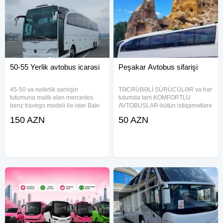
50-55 Yerlik avtobus icarəsi
Peşakar Avtobus sifarişi
45-50 və nəfərlik sərnişin
TƏCRÜBƏLİ SÜRÜCÜLƏR və hər
tutumuna malik olan mercedes
tutumda tam KOMFORTLU
benz travego modeli ilə istər Bakı
AVTOBUSLAR-bütün istiqamətlərə
daxilində istərsədə rayonlara olan
tam təhlükəsiz və komfortlu şəkildə
150 AZN
50 AZN
səfərlərinizi komfortlu , rahat və
xidmətinizdədir. Bütün
güvənli şəkildə təşkil edə
nəqliyyatlarımızda kondisioner və
bilərsiniz. Ətraflı məlumat
səyahətlər üçün hər bir avadanlıg
təchiz