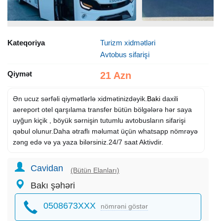
Kateqoriya
Turizm xidmətləri
Avtobus sifarişi
Qiymət
21 Azn
Ən ucuz sərfəli qiymətlərlə xidmətinizdəyik.
Baki
daxili
aereport otel qarşılama transfer bütün bölgələrə hər saya
uyğun kiçik , böyük sərnişin tutumlu avtobusların sifarişi
qəbul olunur.Daha ətraflı məlumat üçün whatsapp nömrəyə
zəng edə və ya yaza bilərsiniz.24/7 saat Aktivdir.
Cavidan
(Bütün Elanları)
Bakı şəhəri
0508673XXX
nömrəni göstər