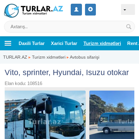
Daxili Turlar
Xarici Turlar
Turizm xidmətləri
Rent 
TURLAR.AZ
▸
Turizm xidmətləri
▸
Avtobus sifarişi
Vito, sprinter, Hyundai, Isuzu otokar
Elan kodu: 108516