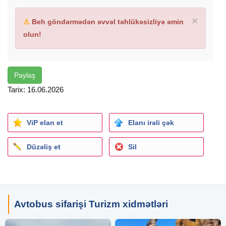
×
⚠
Beh göndərmədən əvvəl təhlükəsizliyə əmin
olun!
Paylaş
Tarix: 16.06.2026
ViP elan et
Elanı irəli çək
Düzəliş et
Sil
Avtobus sifarişi Turizm xidmətləri