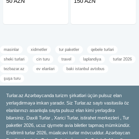
50 AZN
150 AZN
kondisioner və tura aid bütün
avadanlıglar təchiz olunub. Bütün
nəqliyyatlarımız
masinlar
xidmetler
tur paketler
qebele turlari
sheki turlari
cin turu
travel
laplandiya
turlar 2026
tezbazar.az
ev elanlari
baki istanbul avtobus
şuşa turu
Turlar.az Azərbaycanda turizm şirkətləri üçün pulsuz elan
yerləşdirməyə imkan yaradır. Siz Turlar.az saytı vasitəsilə öz
elanlarınızı asanlıqla sayta pulsuz elan kimi yerləşdirə
bilərsiniz. Daxili Turlar , Xarici Turlar, istirahet merkezleri , Tur
paketler 2026, ucuz qiymete avia biletler tapmaq mümkündür.
Endirimli turlar 2026, müalicəvi turlar mövcuddur. Azərbaycan