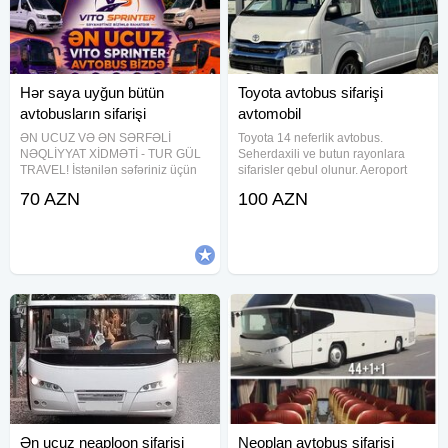
Hər saya uyğun bütün
Toyota avtobus sifarişi
avtobusların sifarişi
avtomobil
ƏN UCUZ VƏ ƏN SƏRFƏLİ
Toyota 14 neferlik avtobus.
NƏQLİYYAT XİDMƏTİ - TUR GÜL
Seherdaxili ve butun rayonlara
TRAVEL! İstənilən səfəriniz üçün
sifarisler qebul olunur. Aeroport
rahat, təhlükəsiz və sərfəli
transfer xidmetleri ve tur teskili.
70 AZN
100 AZN
nəqliyyat xidmətini bizdən sifariş
Qiymet mesafeden asili deyisir.
edin! Vito - 6-8 nəfərlik Sprinter -
12-22 nəfərlik Mercedes ,
Ən ucuz neaploon sifarişi
Neoplan avtobus sifarişi