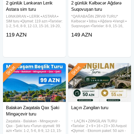
2 günlük Lənkəran Lerik
2 günlük Kəlbəcər Ağdərə
Astara sim turu
Suqovuşan turu
LƏNKƏRAN • LERİK • ASTARA •
*QARABAĞIN ZİRVƏ TURU*
SIM turu •Qiymət: 119 azn •Tarixlər:
Kəlbəcər • İstisu • Ağdərə •Vəngli •
1-2, 5-6, 8-9, 12-13, 15-16, 19-20,
Suqovuşan •Tarixlər: 8-9, 15-16,
22-23, 26-27, 29-30 Avqust ✓Tura
22-23, 29-30 Avqust •Qiymət: -
119 AZN
149 AZN
daxildir: • Vıp nəqliyyat xidməti • 2
Riverside hotel (*4): 149 azn
dəfə səhər yeməyi • Astalaniya
✓Qiymətə daxildir: - Vıp Mercedes
avtobusla komfortlu
Şirkət
Şirkət
Balakən Zaqatala Qax Şəki
Laçın Zəngilan turu
Mingəçevir turu
Zaqatala - Balakən - Mingəçevir -
~ LAÇIN • ZƏNGİLAN TURU
Qax - Şəki turu •Turun qiyməti: 99
•Tarixlər: 2 • 9 • 16 • 23 • 30 Avqust
azn •Tarix: 1-2, 5-6, 8-9, 12-13, 15-
•Qiymət: - Ekonom paket: 50 azn -