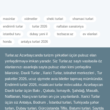
masinlar
xidmetler
sheki turlari
shamaxi turlari
endirimli turlar
turlar 2026
naftalan sanatoriya
istanbul turu
dubay yeni il
tezbazar.az
ev elanlari
honda
antalya turlari 2026
Turlar.az Azərbaycanda turizm şirkətləri üçün pulsuz elan
yerləşdirməyə imkan yaradır. Siz Turlar.az saytı vasitəsilə öz
elanlarınızı asanlıqla sayta pulsuz elan kimi yerləşdirə
bilərsiniz. Daxili Turlar , Xarici Turlar, istirahet merkezleri , Tur
paketler 2026, ucuz qiymete avia biletler tapmaq mümkündür.
Endirimli turlar 2026, müalicəvi turlar mövcuddur. Azərbaycan
Daxili turlar üçün Bakı , Qəbələ, İsmayıllı, Şahdağ, Masallı,
Naftlanan, Naxçıvan turları ən çox yayılanlardı. Xarici Turlar
üçün siz Antalya, Bodrum , İstanbul turlari, Turkiyədə şəhər
turları, Dubay turlari, Gürcüstanda Tiflis, Batumi turlari. Saytda