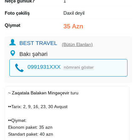
Neçə günlük?
1
Foto çəkiliş
Daxil deyil
Qiymət
35 Azn
BEST TRAVEL
(Bütün Elanları)
Bakı şəhəri
0991931XXX
nömrəni göstər
~
Zaqatala
Balakən
Mingəçevir
turu
••Tarix: 2, 9, 16, 23, 30 Avqust
••Qiymət:
Ekonom paket: 35 azn
Standart paket: 40 azn