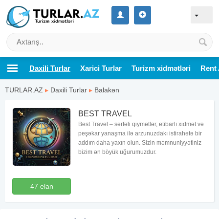
Daxili Turlar
Xarici Turlar
Turizm xidmətləri
Rent 
TURLAR.AZ
▸
Daxili Turlar
▸
Balakən
BEST TRAVEL
Best Travel – sərfəli qiymətlər, etibarlı xidmət və
peşəkar yanaşma ilə arzunuzdakı istirahətə bir
addım daha yaxın olun. Sizin məmnuniyyətiniz
bizim ən böyük uğurumuzdur.
47 elan