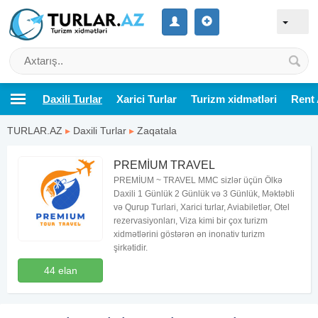
Daxili Turlar
Xarici Turlar
Turizm xidmətləri
Rent 
TURLAR.AZ
▸
Daxili Turlar
▸
Zaqatala
PREMİUM TRAVEL
PREMİUM ~ TRAVEL MMC sizlər üçün Ölkə
Daxili 1 Günlük 2 Günlük və 3 Günlük, Məktəbli
və Qurup Turlari, Xarici turlar, Aviabiletlər, Otel
rezervasiyonları, Viza kimi bir çox turizm
xidmətlərini göstərən ən inonativ turizm
şirkətidir.
44 elan