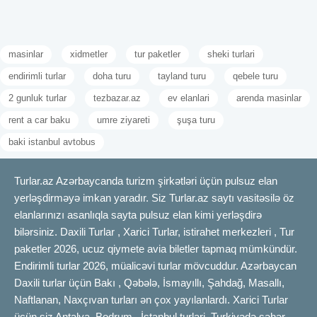
masinlar
xidmetler
tur paketler
sheki turlari
endirimli turlar
doha turu
tayland turu
qebele turu
2 gunluk turlar
tezbazar.az
ev elanlari
arenda masinlar
rent a car baku
umre ziyareti
şuşa turu
baki istanbul avtobus
Turlar.az Azərbaycanda turizm şirkətləri üçün pulsuz elan
yerləşdirməyə imkan yaradır. Siz Turlar.az saytı vasitəsilə öz
elanlarınızı asanlıqla sayta pulsuz elan kimi yerləşdirə
bilərsiniz. Daxili Turlar , Xarici Turlar, istirahet merkezleri , Tur
paketler 2026, ucuz qiymete avia biletler tapmaq mümkündür.
Endirimli turlar 2026, müalicəvi turlar mövcuddur. Azərbaycan
Daxili turlar üçün Bakı , Qəbələ, İsmayıllı, Şahdağ, Masallı,
Naftlanan, Naxçıvan turları ən çox yayılanlardı. Xarici Turlar
üçün siz Antalya, Bodrum , İstanbul turlari, Turkiyədə şəhər