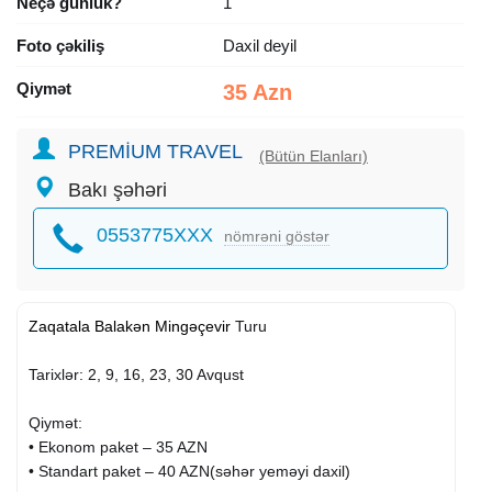
Neçə günlük?
1
Foto çəkiliş
Daxil deyil
Qiymət
35 Azn
PREMİUM TRAVEL
(Bütün Elanları)
Bakı şəhəri
0553775XXX
nömrəni göstər
Zaqatala
Balakən
Mingəçevir
Turu
Tarixlər: 2, 9, 16, 23, 30 Avqust
Qiymət:
• Ekonom paket – 35 AZN
• Standart paket – 40 AZN(səhər yeməyi daxil)