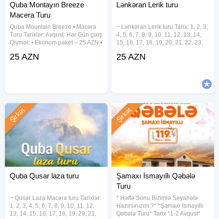
Quba Montayın Breeze
Lənkəran Lerik turu
Macera Turu
Quba Mountain Breeze • Macəra
~ Lənkəran Lerik turu Tarix: 1, 2, 3,
Turu Tarixlər: Avqust: Hər Gün çıxış
4, 5, 6, 7, 8, 9, 10, 11, 12, 13, 14,
Qiymət: • Ekonom paket – 25 AZN •
15, 16, 17, 18, 19, 20, 21, 22, 23,
Standart paket – 29 AZN(səhər
24, 25, 26, 27, 28, 29, 30, 31
25 AZN
25 AZN
yeməyi daxil) Qiymətə daxildir: •
Avqust •Qiymət: •Ekonom Paket:
Komfortlu nəqliyyat • Ekskursiyalar
25 azn •Standart Paket: 29
•
Şirkət
Şirkət
Quba Qusar laza turu
Şamaxı İsmayıllı Qəbələ
Turu
~ Qusar Laza Macəra turu Tarixlər:
* Həftə Sonu Bizimlə Səyahətə
1, 2, 3, 4, 5, 6, 7, 8, 9, 10, 11, 12,
Hazırsınızmı ?* *Şamaxı İsmayıllı
13, 14, 15, 16, 17, 18, 19, 29, 21,
Qəbələ Turu* Tarix *1-2 Avqust*