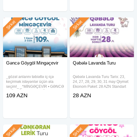
Şirkət
Şirkət
Gəncə Göygöl Mingəçevir
Qəbələ Lavanda Turu
_gözəl anlarını təbiətlə iç-içə
Qəbələ Lavanda Turu Tarix: 23,
keçirmək istəyənlər üçün əla
24, 27, 28, 29, 30, 31 may Qiymət:
seçim!_ _*MİNGƏÇEVİR • GƏNCƏ
Ekonom Paket: 28 AZN Standart
• GÖYGÖL • MARALGÖL*_ * Ə : 1-
Paket: 32 AZN Qiymətə daxildir:
109 AZN
28 AZN
2, 8-9, 15-16, 22-23, 29-30 Avqust
Komfortlu nəqliyyat ilə gediş-
Qiymət – 109 AZN ⸻ Qiymətə
dönüş Yolüstü səhər yeməyi
daxildir: ➠ VIP
(Standart paketdə) Axşam
qayıdışda
Şirkət
Şirkət