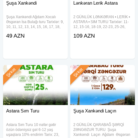
Şuşa Xankəndi
Lənkəran Lerik Astara
Şuşa Xankəndi Ağdam Xocalı
2 GÜNLÜK LƏNKƏRAN • LERİK •
Əsgəran İsa Bulağı turu Tarixlər: 9,
ASTARA • SIM TURU Tarixlər: 11-
10, 11, 12, 13, 14, 15, 16, 17, 18,
12, 15-16, 18-19, 22-23, 25-26,
19, 20, 21, 22, 23, 24, 25, 26, 27,
29-30 İyul Qiymət: 109 AZN
49 AZN
109 AZN
28, 29, 30, 31 İyul Qiymət: •
Qiymətə Daxildir: Vip nəqliyyat
Ekonom paket - 49 AZN • Standart
xidməti 2 dəfə səhər yeməyi
paket - 54 AZN
Astalaniya istirahət mərkəzində
Şirkət
Şirkət
Astara Sım Turu
Şuşa Xankəndi Laçın
Astara Sım Turu 10 nəfər gətir
2 GÜNLÜK QARABAĞ ŞƏRQİ
özün ödənişsiz gəl 6-12 yaş
ZƏNGƏZUR TURU ︎ Şuşa ︎
uşaqlara 10% endirim Tarix: 23,
Xankəndi ︎ Laçın ︎ Ağdam ︎ Əsgəran ︎