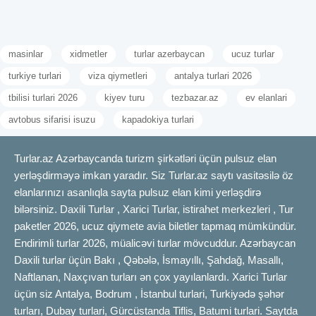
masinlar
xidmetler
turlar azerbaycan
ucuz turlar
turkiye turlari
viza qiymetleri
antalya turlari 2026
tbilisi turlari 2026
kiyev turu
tezbazar.az
ev elanlari
avtobus sifarisi isuzu
kapadokiya turlari
Turlar.az Azərbaycanda turizm şirkətləri üçün pulsuz elan
yerləşdirməyə imkan yaradır. Siz Turlar.az saytı vasitəsilə öz
elanlarınızı asanlıqla sayta pulsuz elan kimi yerləşdirə
bilərsiniz. Daxili Turlar , Xarici Turlar, istirahet merkezleri , Tur
paketler 2026, ucuz qiymete avia biletler tapmaq mümkündür.
Endirimli turlar 2026, müalicəvi turlar mövcuddur. Azərbaycan
Daxili turlar üçün Bakı , Qəbələ, İsmayıllı, Şahdağ, Masallı,
Naftlanan, Naxçıvan turları ən çox yayılanlardı. Xarici Turlar
üçün siz Antalya, Bodrum , İstanbul turlari, Turkiyədə şəhər
turları, Dubay turlari, Gürcüstanda Tiflis, Batumi turlari. Saytda