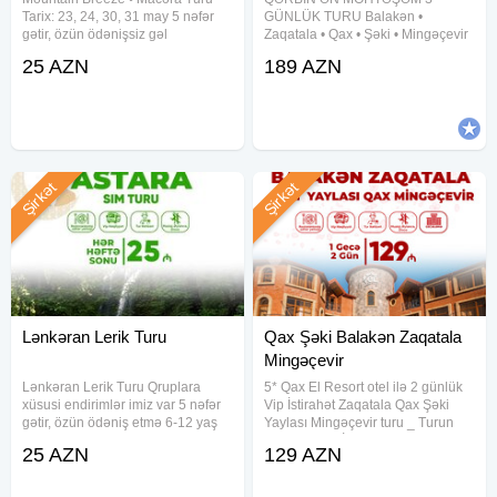
•Tur zamanı spirtli içkilər qəti qadağandır.
Tarix: 23, 24, 30, 31 may 5 nəfər
GÜNLÜK TURU Balakən •
•Nahar yeməyi qiymətə daxil deyil.
gətir, özün ödənişsiz gəl
Zaqatala • Qax • Şəki • Mingəçevir
Tələbələrə 10% endirim 6-12 yaş
• Oğuz Dağ mənzərəsi, hotel
•Fərdi qrup şəkilində (minimum 18 nəfər olarsanız) digər
25 AZN
189 AZN
uşaqlar 10% endirim Qiymət:
komfortu və əyləncə dolu səyahət!
rayonlarada tur təşkil etmək mümkündür! (Toplanış yeri və
•Ekonom paket: 25 Azn •Standart
Qiymət: 189 AZN Müddət: 2 gecə /
paket: 29 Azn Qiymətə
3 gün Tarixlər: 5-6-7 avqust 12-13-
tarix seçimi sərbəstdir)
14
Ətraflı məlumat və qeydiyyat üçün:
Şirkət
Şirkət
Lənkəran Lerik Turu
Qax Şəki Balakən Zaqatala
Mingəçevir
Lənkəran Lerik Turu Qruplara
5* Qax El Resort otel ilə 2 günlük
xüsusi endirimlər imiz var 5 nəfər
Vip İstirahət Zaqatala Qax Şəki
gətir, özün ödəniş etmə 6-12 yaş
Yaylası Mingəçevir turu _ Turun
uşaqlara və tələbələrə 10%
Tarixi: 28-29 İyul 1-2, 8-9, 15-16,
25 AZN
129 AZN
endirim Tarix: 23, 24, 28, 29, 30,
22-23, 29-30 Avqust Standart
31 may Qiymət: •Ekonom Paket:
paket: 129 azn Full paket: 159
25 azn •Standart Paket: 29