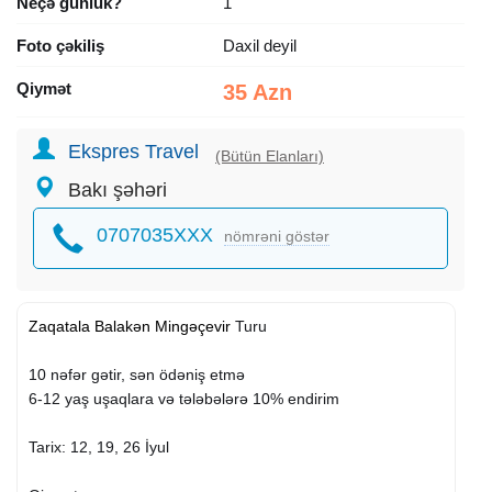
Neçə günlük?
1
Foto çəkiliş
Daxil deyil
Qiymət
35 Azn
Ekspres Travel
(Bütün Elanları)
Bakı şəhəri
0707035XXX
nömrəni göstər
Zaqatala
Balakən
Mingəçevir
Turu
10 nəfər gətir, sən ödəniş etmə
6-12 yaş uşaqlara və tələbələrə 10% endirim
Tarix: 12, 19, 26 İyul