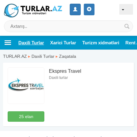
Daxili Turlar
Xarici Turlar
Turizm xidmətləri
Rent 
TURLAR.AZ
▸
Daxili Turlar
▸
Zaqatala
Ekspres Travel
Daxili turlar
25 elan