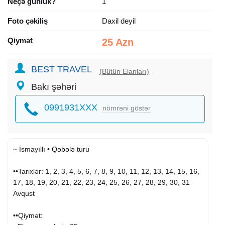
Neçə günlük?
1
Foto çəkiliş
Daxil deyil
Qiymət
25 Azn
BEST TRAVEL
(Bütün Elanları)
Bakı şəhəri
0991931XXX
nömrəni göstər
~ İsmayıllı •
Qəbələ
turu
••Tarixlər: 1, 2, 3, 4, 5, 6, 7, 8, 9, 10, 11, 12, 13, 14, 15, 16,
17, 18, 19, 20, 21, 22, 23, 24, 25, 26, 27, 28, 29, 30, 31
Avqust
••Qiymət: