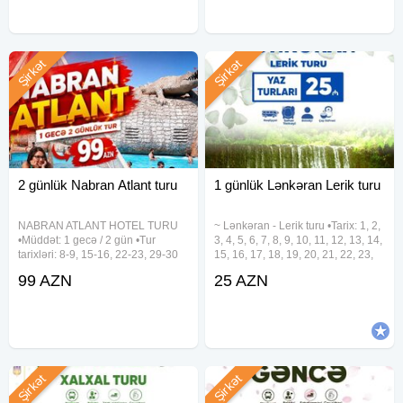
Şirkət
Şirkət
2 günlük Nabran Atlant turu
1 günlük Lənkəran Lerik turu
NABRAN ATLANT HOTEL TURU
~ Lənkəran - Lerik turu •Tarix: 1, 2,
•Müddət: 1 gecə / 2 gün •Tur
3, 4, 5, 6, 7, 8, 9, 10, 11, 12, 13, 14,
tarixləri: 8-9, 15-16, 22-23, 29-30
15, 16, 17, 18, 19, 20, 21, 22, 23,
Avqust •Qiymət: - Səhər yeməksiz:
24, 25, 26, 27, 28, 29, 30, 31
99 AZN
25 AZN
99 azn - Səhər yeməyi ilə: 110 azn
Avqust •Qiymət: • Ekonom paket -
- Full paket: 135 azn ✓Full paketə
25 azn • Standart paket - 29 azn
daxildir: - Səhər
Şirkət
Şirkət