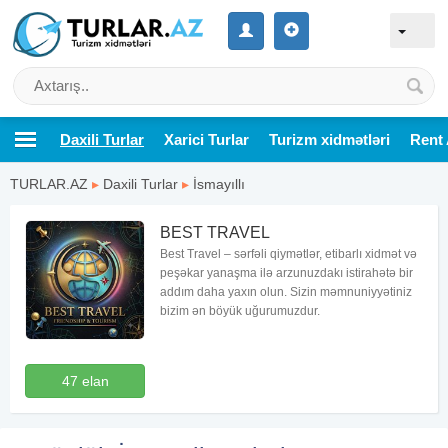
Daxili Turlar
Xarici Turlar
Turizm xidmətləri
Rent 
TURLAR.AZ
▸
Daxili Turlar
▸
İsmayıllı
BEST TRAVEL
Best Travel – sərfəli qiymətlər, etibarlı xidmət və
peşəkar yanaşma ilə arzunuzdakı istirahətə bir
addım daha yaxın olun. Sizin məmnuniyyətiniz
bizim ən böyük uğurumuzdur.
47 elan