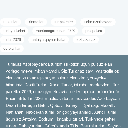
masinlar
xidmetler
tur paketler
turlar azerbaycan
turkiye turlari
montenegro turlari 2026
praqa turu
turlar 2026
antalya qaynar turlar
tezbazar.az
ev elanlari
Turlar.az Azərbaycanda turizm şirkətləri üçün pulsuz elan
yerləşdirməyə imkan yaradır. Siz Turlar.az saytı vasitəsilə öz
elanlarınızı asanlıqla sayta pulsuz elan kimi yerləşdirə
bilərsiniz. Daxili Turlar , Xarici Turlar, istirahet merkezleri , Tur
paketler 2026, ucuz qiymete avia biletler tapmaq mümkündür.
Endirimli turlar 2026, müalicəvi turlar mövcuddur. Azərbaycan
Daxili turlar üçün Bakı , Qəbələ, İsmayıllı, Şahdağ, Masallı,
Naftlanan, Naxçıvan turları ən çox yayılanlardı. Xarici Turlar
üçün siz Antalya, Bodrum , İstanbul turlari, Turkiyədə şəhər
turları, Dubay turlari, Gürcüstanda Tiflis, Batumi turlari. Saytda