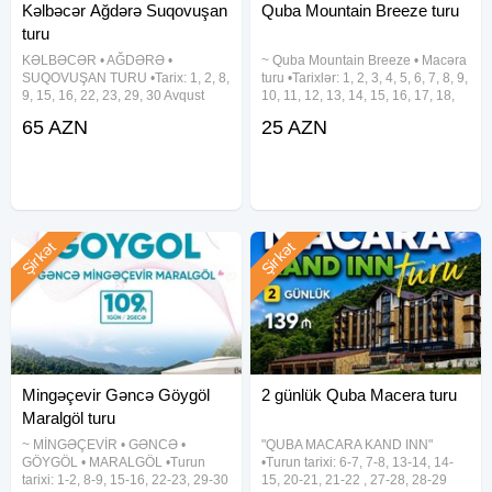
Kəlbəcər Ağdərə Suqovuşan
Quba Mountain Breeze turu
turu
KƏLBƏCƏR • AĞDƏRƏ •
~ Quba Mountain Breeze • Macəra
SUQOVUŞAN TURU •Tarix: 1, 2, 8,
turu •Tarixlər: 1, 2, 3, 4, 5, 6, 7, 8, 9,
9, 15, 16, 22, 23, 29, 30 Avqust
10, 11, 12, 13, 14, 15, 16, 17, 18,
•Qiymət: - Ekonom paket: 65
19, 20, 21, 22, 23, 24, 25, 26, 27,
65 AZN
25 AZN
azn(səhər yeməksiz) - Standart
28, 29, 30, 31 Avqust •Qiymət: •
paket: 70 azn(səhər yeməyi ilə)
Ekonom paket - 25 azn • Standart
✓Qiymətə daxildir: • Komfortlu
Şirkət
Şirkət
Mingəçevir Gəncə Göygöl
2 günlük Quba Macera turu
Maralgöl turu
~ MİNGƏÇEVİR • GƏNCƏ •
"QUBA MACARA KAND INN"
GÖYGÖL • MARALGÖL •Turun
•Turun tarixi: 6-7, 7-8, 13-14, 14-
tarixi: 1-2, 8-9, 15-16, 22-23, 29-30
15, 20-21, 21-22 , 27-28, 28-29