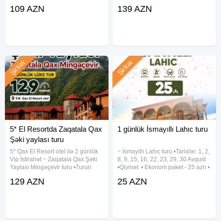
Avqust •Qiymət - 109 azn
Avqust ✓Gəzinti yerləri: - Macara
109 AZN
139 AZN
✓Qiymətə daxildir: ➠ Vıp nəqliyyat
Lake Park - Kand Inn - Təngəaltı
➠ Bələdçi xidməti ➠ Səhər yeməyi
Kanyonu ✓Tur qiymətləri (1 nəfər
(2 dəfə) ➠ 4★ AS VƏ GİS oteldə
Şirkət
Şirkət
5* El Resortda Zaqatala Qax
1 günlük İsmayıllı Lahıc turu
Şəki yaylası turu
5* Qax El Resort otel ilə 2 günlük
~ İsmayıllı Lahıc turu •Tarixlər: 1, 2,
Vip İstirahət ~ Zaqatala Qax Şəki
8, 9, 15, 16, 22, 23, 29, 30 Avqust
Yaylası Mingəçevir turu •Turun
•Qiymət: • Ekonom paket - 25 azn •
tarixi: 1-2, 5-6, 8-9, 12-13, 15-16,
Standart paket - 29 azn (səhər
129 AZN
25 AZN
19-20, 22-23, 26-27, 29-30 Avqust
yeməyi daxil) ✓Qiymətə daxildir: •
•Turun qiyməti: - Standart paket:
Komfortlu nəqliyyat •
129