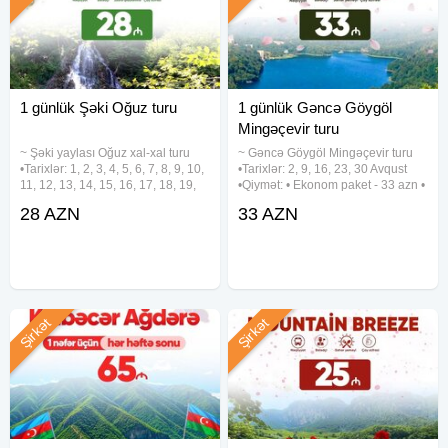
1 günlük Şəki Oğuz turu
1 günlük Gəncə Göygöl
Mingəçevir turu
~ Şəki yaylası Oğuz xal-xal turu
~ Gəncə Göygöl Mingəçevir turu
•Tarixlər: 1, 2, 3, 4, 5, 6, 7, 8, 9, 10,
•Tarixlər: 2, 9, 16, 23, 30 Avqust
11, 12, 13, 14, 15, 16, 17, 18, 19,
•Qiymət: • Ekonom paket - 33 azn •
20, 21, 22, 23, 24, 25, 26, 27, 28,
Standart paket - 38 azn (səhər
28 AZN
33 AZN
29, 30, 31 Avqust •Qiymət: •
yeməyi daxil) ✓Qiymətə daxildir: •
Ekonom paket: 28 azn • Standart
Komfortlu nəqliyyat • Ekskursiyalar
paket:
• Çay
Şirkət
Şirkət