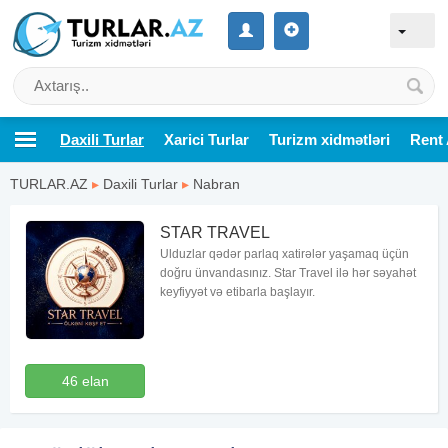
Daxili Turlar
Xarici Turlar
Turizm xidmətləri
Rent 
TURLAR.AZ
▸
Daxili Turlar
▸
Nabran
STAR TRAVEL
Ulduzlar qədər parlaq xatirələr yaşamaq üçün
doğru ünvandasınız. Star Travel ilə hər səyahət
keyfiyyət və etibarla başlayır.
46 elan