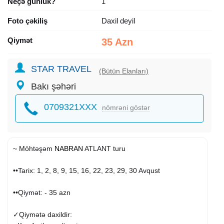
Neçə günlük?
1
Foto çəkiliş
Daxil deyil
Qiymət
35 Azn
STAR TRAVEL
(Bütün Elanları)
Bakı şəhəri
0709321XXX
nömrəni göstər
~ Möhtəşəm
NABRAN
ATLANT turu
••Tarix: 1, 2, 8, 9, 15, 16, 22, 23, 29, 30 Avqust
••Qiymət: - 35 azn
✓Qiymətə daxildir: