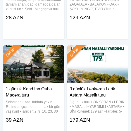
tamamlanan, dadı damaqda qalan
ZAQATALA - BALAKƏN - QAX -
xüsusi tur ~ Şəki - Mingəçevir turu
ŞƏKİ - MİNGƏÇEVİR •Turun
•Tarixlər: 1, 2, 8, 9, 15, 16, 22, 23,
qiyməti: 129 azn (1 gecə / 2 gün)
28 AZN
129 AZN
29, 30 Avqust •Qiymətlər: •Ekonom
•Tarix: 5-6, 12-13, 19-20, 26-27
paket - 28 azn •Standart paket - 32
Avqust ✓Qiymətə daxildir: ➥
Komfortlu vıp nəqliyyat ➥ 1 gecə
oteldə
Şirkət
Şirkət
1 günlük Kand Inn Quba
3 günlük Lənkəran Lerik
Macəra turu
Astara Masallı turu
Şəhərdən uzaq, təbiətə yaxın!
3 günlük turu LƏNKƏRAN • LERİK
Rutindən çıxın, unudulmaz bir gün
• MASALLI • YARDIMLI • ASTARA •
yaşayın! •Tarixlər: 2, 9, 16, 23, 30
SİM •Qiymət: 179 azn •Tarixlər: 5-
Avqust •Qiymət: 39 azn ✓Tur
6-7, 12-13-14, 19-20-21, 26-27-28
39 AZN
179 AZN
proqramı: • Kand Inn - kənd
Avqust ✓Tura daxildir: - Vıp
məhsullarından hazırlanmış
nəqliyyat xidməti - 3 dəfə səhər
orqanik səhər yeməyi və kənd
yeməyi - Astalaniya