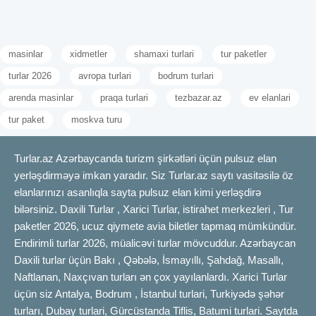
masinlar
xidmetler
shamaxi turlari
tur paketler
turlar 2026
avropa turlari
bodrum turlari
arenda masinlar
praqa turlari
tezbazar.az
ev elanlari
tur paket
moskva turu
Turlar.az Azərbaycanda turizm şirkətləri üçün pulsuz elan
yerləşdirməyə imkan yaradır. Siz Turlar.az saytı vasitəsilə öz
elanlarınızı asanlıqla sayta pulsuz elan kimi yerləşdirə
bilərsiniz. Daxili Turlar , Xarici Turlar, istirahet merkezleri , Tur
paketler 2026, ucuz qiymete avia biletler tapmaq mümkündür.
Endirimli turlar 2026, müalicəvi turlar mövcuddur. Azərbaycan
Daxili turlar üçün Bakı , Qəbələ, İsmayıllı, Şahdağ, Masallı,
Naftlanan, Naxçıvan turları ən çox yayılanlardı. Xarici Turlar
üçün siz Antalya, Bodrum , İstanbul turlari, Turkiyədə şəhər
turları, Dubay turlari, Gürcüstanda Tiflis, Batumi turlari. Saytda