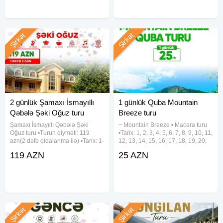
həyatı
Şirkət
Şirkət
2 günlük Şamaxı İsmayıllı
1 günlük Quba Mountain
Qəbələ Şəki Oğuz turu
Breeze turu
Şamaxı İsmayıllı Qəbələ Şəki
~ Mountain Breeze • Macəra turu
Oğuz turu •Turun qiyməti: 119
•Tarix: 1, 2, 3, 4, 5, 6, 7, 8, 9, 10, 11,
azn(2 dəfə qidalanma ilə) •Tarix: 1-
12, 13, 14, 15, 16, 17, 18, 19, 20,
2, 8-9, 15-16, 22-23, 29-30 Avqust
21, 22, 23, 24, 25, 26, 27, 28, 29,
119 AZN
25 AZN
✓Qiymətə daxildir: • Komfortlu
30, 31 Avqust •Qiymət: •Ekonom
nəqliyyat • 1 gecə oteldə
paket: 25 azn •Standart paket: 29
gecələmək • Zəngəzur
Şirkət
Şirkət