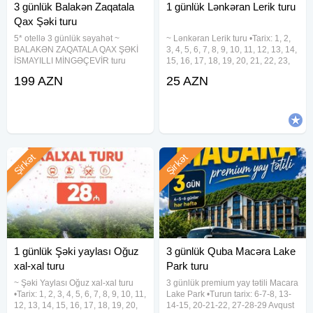
3 günlük Balakən Zaqatala
1 günlük Lənkəran Lerik turu
Qax Şəki turu
5* otellə 3 günlük səyahət ~
~ Lənkəran Lerik turu •Tarix: 1, 2,
BALAKƏN ZAQATALA QAX ŞƏKİ
3, 4, 5, 6, 7, 8, 9, 10, 11, 12, 13, 14,
İSMAYILLI MİNGƏÇEVİR turu
15, 16, 17, 18, 19, 20, 21, 22, 23,
•Turun qiyməti: 199 azn •Turun
24, 25, 26, 27, 28, 29, 30, 31
199 AZN
25 AZN
tarix: 5-6-7, 7-8-9, 12-13-13, 14-
Avqust •Qiymət: •Ekonom Paket:
15-16, 19-20-21, 21-22-23, 28-29-
25 azn •Standart Paket: 29 azn
30 Avqust ✓Qiymətə daxildir: - Vip
✓Qiymətə
Şirkət
Şirkət
1 günlük Şəki yaylası Oğuz
3 günlük Quba Macəra Lake
xal-xal turu
Park turu
~ Şəki Yaylası Oğuz xal-xal turu
3 günlük premium yay tətili Macara
•Tarix: 1, 2, 3, 4, 5, 6, 7, 8, 9, 10, 11,
Lake Park •Turun tarix: 6-7-8, 13-
12, 13, 14, 15, 16, 17, 18, 19, 20,
14-15, 20-21-22, 27-28-29 Avqust