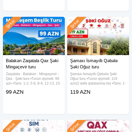
Şirkət
Şirkət
Balakən Zaqatala Qax Şəki
Şamaxı İsmayıllı Qəbələ
Mingəçevir turu
Şəki Oğuz turu
Zaqatala - Balakən - Mingəçevir -
Şamaxı İsmayıllı Qəbələ Şəki
Qax - Şəki turu •Turun qiyməti: 99
Oğuz turu •Turun qiyməti: 119
azn •Tarix: 1-2, 5-6, 8-9, 12-13, 15-
azn(2 dəfə qidalanma ilə) •Tarix: 1-
16, 19-20, 22-23, 26-27, 29-30
2, 8-9, 15-16, 22-23, 29-30 Avqust
99 AZN
119 AZN
Avqust ✓Qiymətə daxildir: -
✓Qiymətə daxildir: • Komfortlu
Komfortlu vip nəqliyyat - Talaçay
nəqliyyat • 1 gecə oteldə
Yurd və
gecələmək • Zəngəzur
Şirkət
Şirkət