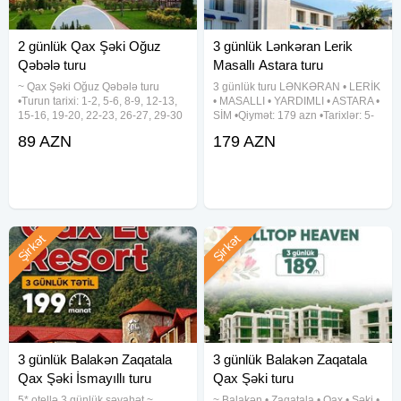
2 günlük Qax Şəki Oğuz
3 günlük Lənkəran Lerik
Qəbələ turu
Masallı Astara turu
~ Qax Şəki Oğuz Qəbələ turu
3 günlük turu LƏNKƏRAN • LERİK
•Turun tarixi: 1-2, 5-6, 8-9, 12-13,
• MASALLI • YARDIMLI • ASTARA •
15-16, 19-20, 22-23, 26-27, 29-30
SİM •Qiymət: 179 azn •Tarixlər: 5-
Avqust •Turun qiyməti: - Həftəiçi:
6-7, 12-13-14, 19-20-21, 26-27-28
89 AZN
179 AZN
89 azn - Həftəsonu: 99 azn -
Avqust ✓Tura daxildir: - Vıp
Kotecdə gecələmə: 109 azn
nəqliyyat xidməti - 3 dəfə səhər
✓Qiymətə
yeməyi - Astalaniya
Şirkət
Şirkət
3 günlük Balakən Zaqatala
3 günlük Balakən Zaqatala
Qax Şəki İsmayıllı turu
Qax Şəki turu
5* otellə 3 günlük səyahət ~
~ Balakən • Zaqatala • Qax • Şəki •