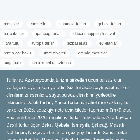
masinlar
xidmetler
shamaxi turlari
qebele turlari
tur paketler
qarabag turlari
dubai shopping festival
litva turu
avropa turlari
tezbazar.az
ev elanlari
rent a car baku
umre ziyareti
arenda masinlar
şuşa turu
baki istanbul avtobus
Turlar.az Azərbaycanda turizm şirkətləri üçün pulsuz elan
yerləşdirməyə imkan yaradır. Siz Turlar.az saytı vasitəsilə öz
elanlarınızı asanlıqla sayta pulsuz elan kimi yerləşdirə
bilərsiniz. Daxili Turlar , Xarici Turlar, istirahet merkezleri , Tur
paketler 2026, ucuz qiymete avia biletler tapmaq mümkündür.
Endirimli turlar 2026, müalicəvi turlar mövcuddur. Azərbaycan
Daxili turlar üçün Bakı , Qəbələ, İsmayıllı, Şahdağ, Masallı,
Naftlanan, Naxçıvan turları ən çox yayılanlardı. Xarici Turlar
üçün siz Antalya, Bodrum , İstanbul turlari, Turkiyədə şəhər