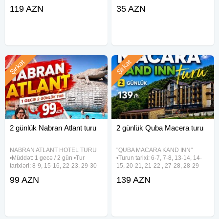
119 azn ~ 1-ci gün: • Mingəçevir
terapiyası! ✓Qiymətə daxildir: -
119 AZN
35 AZN
Kür çayında gəmi gəzintisi (əlavə
Komfortlu nəqliyyat - Pozitiv və
ödənişlə) • İmamzadə Məscidi •
enerjili tur rəhbəri - Səhər yemeyi -
Butulkalı ev • Heydər
Dağa
Şirkət
Şirkət
2 günlük Nabran Atlant turu
2 günlük Quba Macera turu
NABRAN ATLANT HOTEL TURU
"QUBA MACARA KAND INN"
•Müddət: 1 gecə / 2 gün •Tur
•Turun tarixi: 6-7, 7-8, 13-14, 14-
tarixləri: 8-9, 15-16, 22-23, 29-30
15, 20-21, 21-22 , 27-28, 28-29
Avqust •Qiymət: - Səhər yeməksiz:
Avqust ✓Gəzinti yerləri: - Macara
99 AZN
139 AZN
99 azn - Səhər yeməyi ilə: 110 azn
Lake Park - Kand Inn - Təngəaltı
- Full paket: 135 azn ✓Full paketə
Kanyonu ✓Tur qiymətləri (1 nəfər
daxildir: - Səhər