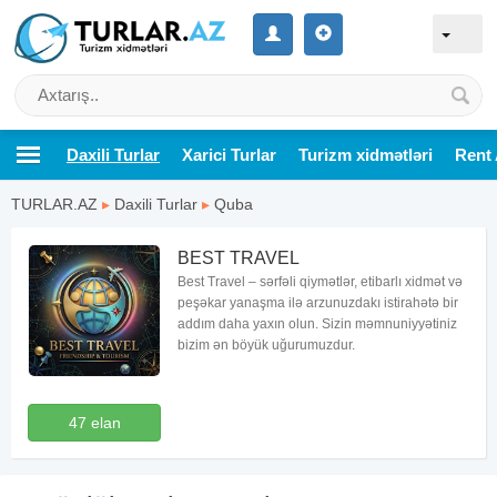
Daxili Turlar
Xarici Turlar
Turizm xidmətləri
Rent 
TURLAR.AZ
▸
Daxili Turlar
▸
Quba
BEST TRAVEL
Best Travel – sərfəli qiymətlər, etibarlı xidmət və
peşəkar yanaşma ilə arzunuzdakı istirahətə bir
addım daha yaxın olun. Sizin məmnuniyyətiniz
bizim ən böyük uğurumuzdur.
47 elan