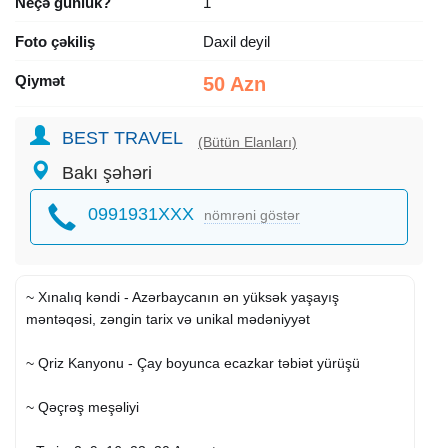
Neçə günlük?
1
Foto çəkiliş
Daxil deyil
Qiymət
50 Azn
BEST TRAVEL
(Bütün Elanları)
Bakı şəhəri
0991931XXX
nömrəni göstər
~ Xınalıq kəndi - Azərbaycanın ən yüksək yaşayış
məntəqəsi, zəngin tarix və unikal mədəniyyət
~ Qriz Kanyonu - Çay boyunca ecazkar təbiət yürüşü
~ Qəçrəş meşəliyi