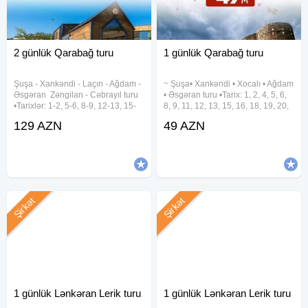
2 günlük Qarabağ turu
1 günlük Qarabağ turu
Şuşa ︎- Xankəndi ︎- Laçın ︎- Ağdam ︎-
~ Şuşa• Xankəndi • Xocalı • Ağdam
Əsgəran ︎ Zəngilan ︎- Cəbrayıl turu
• Əsgəran turu •Tarix: 1, 2, 4, 5, 6,
•Tarixlər: 1-2, 5-6, 8-9, 12-13, 15-
8, 9, 11, 12, 13, 15, 16, 18, 19, 20,
16, 19-20, 22-23, 26-27, 29-30
22, 23, 25, 26, 27, 29, 30 Avqust
129 AZN
49 AZN
Avqust •Qiymətlər: ✓Laçında
•Qiymət: Ekonom paket: 49 azn
gecələməklə: • Laçın kottecləri -
Standart paket: 54 azn ✓Qiymətə
129 azn
Şirkət
Şirkət
1 günlük Lənkəran Lerik turu
1 günlük Lənkəran Lerik turu