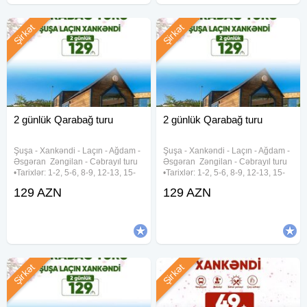
Şirkət
Şirkət
2 günlük Qarabağ turu
2 günlük Qarabağ turu
︎Şuşa ︎- Xankəndi ︎- Laçın ︎- Ağdam ︎-
Şuşa ︎- Xankəndi ︎- Laçın ︎- Ağdam ︎-
Əsgəran ︎ Zəngilan ︎- Cəbrayıl turu
Əsgəran ︎ Zəngilan ︎- Cəbrayıl turu
•Tarixlər: 1-2, 5-6, 8-9, 12-13, 15-
•Tarixlər: 1-2, 5-6, 8-9, 12-13, 15-
16, 19-20, 22-23, 26-27, 29-30
16, 19-20, 22-23, 26-27, 29-30
129 AZN
129 AZN
Avqust •Qiymətlər: ✓Laçında
Avqust •Qiymətlər: ✓Laçında
gecələməklə: • Laçın kottecləri -
gecələməklə: • Laçın kottecləri -
129 azn
129 azn
Şirkət
Şirkət