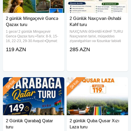
2 günlük Mingəçevir Gəncə
2 Günlük Naxçıvan Əshabi
Qazax turu
Kəhf turu
1 gece/ 2 günlük Mingəçevir
NAXÇIVAN ƏSHABİ-KƏHF TURU
Gəncə Qazax turu •Tarix: 8-9, 15-
Naxçıvanın tarixi, müqəddəs
16, 22-23, 29-30 Avqust •Qiymət:
ziyarətgahları və füsunkar təbiəti
119 azn ~ 1-ci gün: • Mingəçevir
ilə tanış olmaq istəyənlər üçün
119 AZN
285 AZN
Kür çayında gəmi gəzintisi (əlavə
möhtəşəm səyahət! Tarixlər:11-12 ,
ödənişlə) • İmamzadə Məscidi •
18-19 , 25-26 İyul 1-2, 8-9, 15-16,
Butulkalı ev • Heydər
22-23, 29-30
Şirkət
Şirkət
2 Günlük Qarabağ Qatar
2 günlük Quba Qusar Xızı
turu
Laza turu