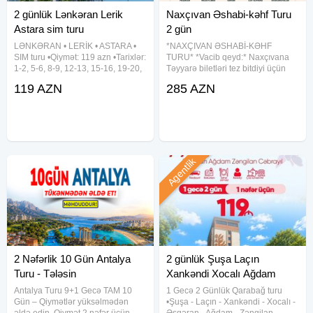
2 günlük Lənkəran Lerik
Naxçıvan Əshabi-kəhf Turu
Astara sim turu
2 gün
LƏNKƏRAN • LERİK • ASTARA •
*NAXÇIVAN ƏSHABİ-KƏHF
SIM turu •Qiymət: 119 azn •Tarixlər:
TURU* *Vacib qeyd:* Naxçıvana
1-2, 5-6, 8-9, 12-13, 15-16, 19-20,
Təyyarə biletləri tez bitdiyi üçün
22-23, 26-27, 29-30 Avqust ✓Tura
qeydiyyat 2-3-4 həftə öncədən
119 AZN
285 AZN
daxildir: • Vıp nəqliyyat xidməti • 2
aparılır. Naxçıvan turu: *2 Günlük
dəfə səhər yeməyi • Astalaniya
Səyahət* Naxçıvanın gözəllikləri
ilə dolu 2 günlük unudulmaz
Agentlik
2 Nəfərlik 10 Gün Antalya
2 günlük Şuşa Laçın
Turu - Tələsin
Xankəndi Xocalı Ağdam
Zəngilan
Antalya Turu 9+1 Gecə TAM 10
1 Gecə 2 Günlük Qarabağ turu
Gün – Qiymətlər yüksəlmədən
•Şuşa - Laçın - Xankəndi - Xocalı -