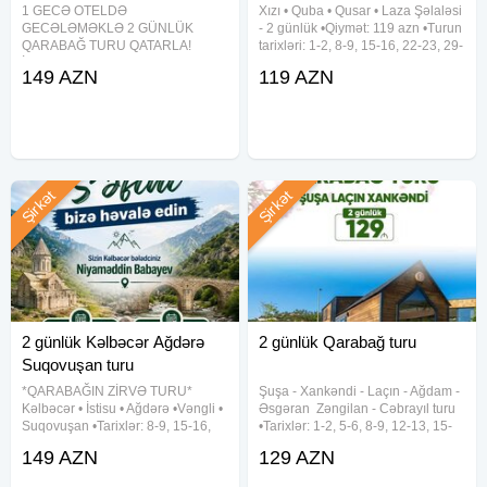
1 GECƏ OTELDƏ
Xızı • Quba • Qusar • Laza Şəlaləsi
GECƏLƏMƏKLƏ 2 GÜNLÜK
- 2 günlük •Qiymət: 119 azn •Turun
QARABAĞ TURU QATARLA!
tarixləri: 1-2, 8-9, 15-16, 22-23, 29-
İsveçrənin "Stadler" şirkətinin
30 Avqust ✓Tur proqramı: ~ 1-ci
149 AZN
119 AZN
müasir oturacaq tipli sürərtli
gün Xızı - Altıağac (giriş: 5 azn) -
sərnişin-ekspres qatarları ilə
Mikayıl Müşfiqin Ev Muzeyi - 4★
möhtəşəm səyahət! Laçın ︎- Şuşa ︎-
Xankəndi ︎- Ağdam -
Şirkət
Şirkət
2 günlük Kəlbəcər Ağdərə
2 günlük Qarabağ turu
Suqovuşan turu
*QARABAĞIN ZİRVƏ TURU*
Şuşa ︎- Xankəndi ︎- Laçın ︎- Ağdam ︎-
Kəlbəcər • İstisu • Ağdərə •Vəngli •
Əsgəran ︎ Zəngilan ︎- Cəbrayıl turu
Suqovuşan •Tarixlər: 8-9, 15-16,
•Tarixlər: 1-2, 5-6, 8-9, 12-13, 15-
22-23, 29-30 Avqust •Qiymət: -
16, 19-20, 22-23, 26-27, 29-30
149 AZN
129 AZN
Riverside hotel (*4): 149 azn
Avqust •Qiymətlər: ✓Laçında
✓Qiymətə daxildir: - Vıp Mercedes
gecələməklə: • Laçın kottecləri -