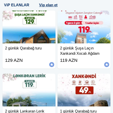
ViP ELANLAR
Vip elan et
2 günlük Qarabağ turu
2 günlük Şuşa Laçın
Xankəndi Xocalı Ağdam
Zəngilan
129 AZN
119 AZN
2 günlük Lənkəran Lerik
1 günlük Qarabağ turu