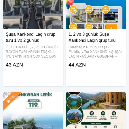
Şuşa Xankəndi Laçın qrup
1, 2 və 3 günlük Şuşa
turu 1 və 2 günlük
Xankəndi Laçın qrup turu
ÖLKƏ DAXİLİ 1, 2, VƏ 3 GÜNLÜK
Qarabağın Ruhunu Yaşa -
RAYON TURLARININ TƏŞKİLİ
Eksklüziv Tur XANKƏNDİ • ŞUŞA •
İYUN AYININ ƏN ÇOX SEÇİLƏN
LAÇIN • AĞDAM • ƏSGƏRAN •
TURU - QARABAĞ TURU!
XOCALI • ZƏNGİLAN • CƏBRAYIL
43 AZN
44 AZN
QRUPLARA XÜSUSİ ENDİRİM VƏ
TURU BİR GÜNLÜK QARABAĞ
TƏKLİFLƏRİMİZ VAR QRUPLARA
TURU 44 AZN İKİ GÜNLÜK 129
TARİX SEÇİMİ SƏRBƏSTDİR BİR
AZN (BAŞLANĞIC QİYMƏT) ÜÇ
GÜNLÜK QARABAĞ TURU
GÜNLÜK 229 AZN (BAŞLANĞIC
TARİX:HƏR
Şirkət