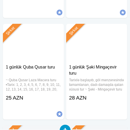
25 azn • Standart paket - 29 azn
•Ekonom paket: 25 azn •Standart
Şirkət
Şirkət
1 günlük Quba Qusar turu
1 günlük Şəki Mingəçevir
turu
~ Quba Qusar Laza Macəra turu
Tarixlə başlayıb, göl mənzərəsində
•Tarix: 1, 2, 3, 4, 5, 6, 7, 8, 9, 10, 11,
tamamlanan, dadı damaqda qalan
12, 13, 14, 15, 16, 17, 18, 19, 20,
xüsusi tur ~ Şəki - Mingəçevir turu
21, 22, 23, 24, 25, 26, 27, 28, 29,
•Tarixlər: 1, 2, 8, 9, 15, 16, 22, 23,
25 AZN
28 AZN
30, 31 Avqust Qiymət: •Ekonom
29, 30 Avqust •Qiymətlər: •Ekonom
paket: 25 azn •Standart paket: 29
paket - 28 azn •Standart paket - 32