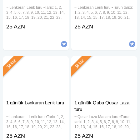
~ Lənkəran Lerik turu •Tarix: 1, 2,
~ Lənkəran Lerik turu •Turun tarixi:
3, 4, 5, 6, 7, 8, 9, 10, 11, 12, 13, 14,
1, 2, 3, 4, 5, 6, 7, 8, 9, 10, 11, 12,
15, 16, 17, 18, 19, 20, 21, 22, 23,
13, 14, 15, 15, 17, 18, 19, 20, 21,
24, 25, 26, 27, 28, 29, 30, 31
22, 23, 24, 25, 26, 27, 28, 29, 30,
25 AZN
25 AZN
Avqust •Qiymət: •Ekonom Paket:
31 Avqust •Turun qiyməti: •Ekonom
25 azn •Standart Paket: 29 azn
Paket: 25 azn •Standart
✓Qiymətə
Şirkət
Şirkət
1 günlük Lənkəran Lerik turu
1 günlük Quba Qusar Laza
turu
~ Lənkəran - Lerik turu •Tarix: 1, 2,
~ Qusar Laza Macəra turu •Turun
3, 4, 5, 6, 7, 8, 9, 10, 11, 12, 13, 14,
tarixi:1, 2, 3, 4, 5, 6, 7, 8, 9, 10, 11,
15, 16, 17, 18, 19, 20, 21, 22, 23,
12, 13, 14, 15, 16, 17, 18, 19, 20,
24, 25, 26, 27, 28, 29, 30, 31
21, 22, 23, 24, 25, 26, 27, 28, 29,
25 AZN
25 AZN
Avqust •Qiymət: • Ekonom paket -
30, 31 Avqust •Turun qiyməti: