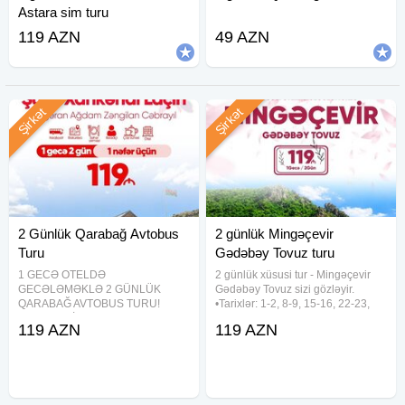
Astara sim turu
119 AZN
49 AZN
Şirkət
Şirkət
2 Günlük Qarabağ Avtobus
2 günlük Mingəçevir
Turu
Gədəbəy Tovuz turu
1 GECƏ OTELDƏ
2 günlük xüsusi tur - Mingəçevir
GECƏLƏMƏKLƏ 2 GÜNLÜK
Gədəbəy Tovuz sizi gözləyir.
QARABAĞ AVTOBUS TURU!
•Tarixlər: 1-2, 8-9, 15-16, 22-23,
XANKƏNDİ • ŞUŞA • LAÇIN •
29-30 Avqust •Qiymət: 119 azn
119 AZN
119 AZN
AĞDAM • ƏSGƏRAN • XOCALI •
✓Tur paketinə daxildir: - Rahat vip
ZƏNGİLAN • CƏBRAYIL TURU
nəqliyyat - 4* "Suyun səsi"
Tarixlər (2 günlük): 08-09 avqust
hotelində
15-16 avqust 22-23 avqust 29-30
avqust _