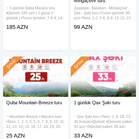
Mingəçevir turu
~ 3 günlük Quba Macəra turu
Zaqatala - Balakən - Mingəçevir -
•Qiymət: 185 azn ( 2 gecə/ 3
Qax - Şəki turu •Turun qiyməti: 99
günlük ) •Turun tarixləri: 7-8-9, 14-
azn •Tarix: 1-2, 5-6, 8-9, 12-13, 15-
15-16, 21-22-23 Avqust
16, 19-20, 22-23, 26-27, 29-30
185 AZN
99 AZN
✓Gəziləcək yerlər: - Təngaltı -
Avqust ✓Qiymətə daxildir: -
Afurca Şəlaləsi - Qəçrəş meşəliyi
Komfortlu vip nəqliyyat - Talaçay
✓Qiymətə daxildir: - Gecələmə -
Yurd və Grata
Şirkət
Şirkət
Quba Mountain Breeze turu
1 günlük Qax Şəki turu
~ Mountain Breeze • Macəra turu
~ Qax Şəki turu •Tarix: 2, 9, 16, 23,
•Tarix: 1, 2, 3, 4, 5, 6, 7, 8, 9, 10, 11,
30 Avqust •Qiymət: •Ekonom paket:
12, 13, 14, 15, 16, 17, 18, 19, 20,
33 azn •Standart paket: 38 azn
21, 22, 23, 24, 25, 26, 27, 28, 29,
✓Qiymətə daxildir: •Nəqliyyat
25 AZN
33 AZN
30, 31 Avqust •Qiymət: •Ekonom
xidməti •Ekskursiyalar •Çay süfrəsi