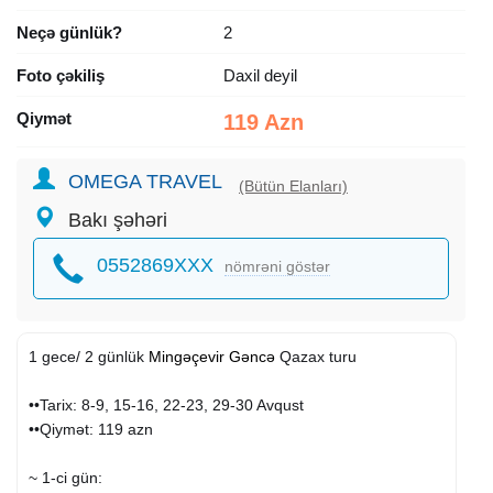
Neçə günlük?
2
Foto çəkiliş
Daxil deyil
Qiymət
119 Azn
OMEGA TRAVEL
(Bütün Elanları)
Bakı şəhəri
0552869XXX
nömrəni göstər
1 gece/ 2 günlük
Mingəçevir
Gəncə
Qazax turu
••Tarix: 8-9, 15-16, 22-23, 29-30 Avqust
••Qiymət: 119 azn
~ 1-ci gün: