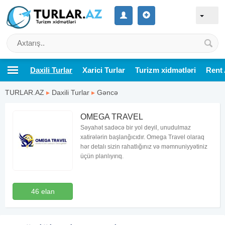
Daxili Turlar
Xarici Turlar
Turizm xidmətləri
Rent 
TURLAR.AZ
▸
Daxili Turlar
▸
Gəncə
OMEGA TRAVEL
Səyahət sadəcə bir yol deyil, unudulmaz
xatirələrin başlanğıcıdır. Omega Travel olaraq
hər detalı sizin rahatlığınız və məmnuniyyətiniz
üçün planlıyırıq.
46 elan