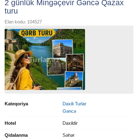
2 günlük Mingəçevir Gəncə Qazax
turu
Elan kodu: 104527
Kateqoriya
Daxili Turlar
Gəncə
Hotel
Daxildir
Qidalanma
Səhər