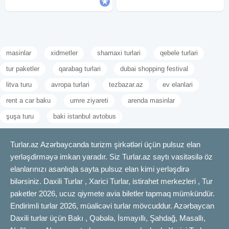
masinlar
xidmetler
shamaxi turlari
qebele turlari
tur paketler
qarabag turlari
dubai shopping festival
litva turu
avropa turlari
tezbazar.az
ev elanlari
rent a car baku
umre ziyareti
arenda masinlar
şuşa turu
baki istanbul avtobus
Turlar.az Azərbaycanda turizm şirkətləri üçün pulsuz elan
yerləşdirməyə imkan yaradır. Siz Turlar.az saytı vasitəsilə öz
elanlarınızı asanlıqla sayta pulsuz elan kimi yerləşdirə
bilərsiniz. Daxili Turlar , Xarici Turlar, istirahet merkezleri , Tur
paketler 2026, ucuz qiymete avia biletler tapmaq mümkündür.
Endirimli turlar 2026, müalicəvi turlar mövcuddur. Azərbaycan
Daxili turlar üçün Bakı , Qəbələ, İsmayıllı, Şahdağ, Masallı,