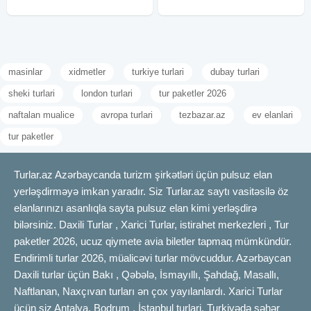
masinlar
xidmetler
turkiye turlari
dubay turlari
sheki turlari
london turlari
tur paketler 2026
naftalan mualice
avropa turlari
tezbazar.az
ev elanlari
tur paketler
Turlar.az Azərbaycanda turizm şirkətləri üçün pulsuz elan
yerləşdirməyə imkan yaradır. Siz Turlar.az saytı vasitəsilə öz
elanlarınızı asanlıqla sayta pulsuz elan kimi yerləşdirə
bilərsiniz. Daxili Turlar , Xarici Turlar, istirahet merkezleri , Tur
paketler 2026, ucuz qiymete avia biletler tapmaq mümkündür.
Endirimli turlar 2026, müalicəvi turlar mövcuddur. Azərbaycan
Daxili turlar üçün Bakı , Qəbələ, İsmayıllı, Şahdağ, Masallı,
Naftlanan, Naxçıvan turları ən çox yayılanlardı. Xarici Turlar
üçün siz Antalya, Bodrum , İstanbul turlari, Turkiyədə şəhər