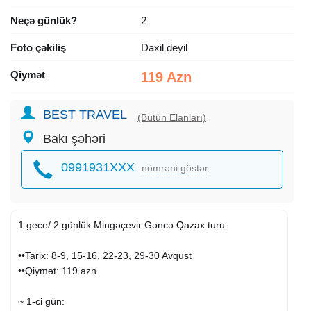
Neçə günlük?
2
Foto çəkiliş
Daxil deyil
Qiymət
119 Azn
BEST TRAVEL
(Bütün Elanları)
Bakı şəhəri
0991931XXX
nömrəni göstər
1 gece/ 2 günlük Mingəçevir Gəncə
Qazax
turu
••Tarix: 8-9, 15-16, 22-23, 29-30 Avqust
••Qiymət: 119 azn
~ 1-ci gün: