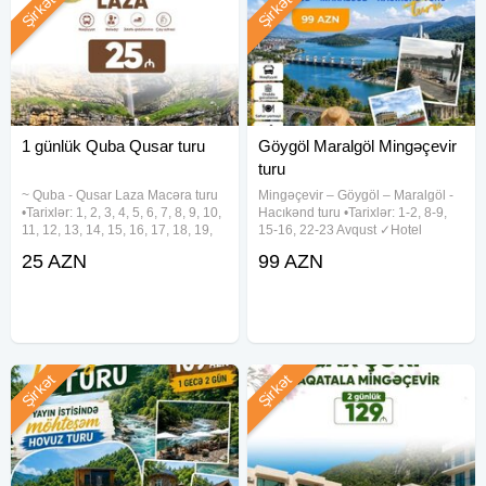
Şirkət
Şirkət
1 günlük Quba Qusar turu
Göygöl Maralgöl Mingəçevir
turu
~ Quba - Qusar Laza Macəra turu
Mingəçevir – Göygöl – Maralgöl -
•Tarixlər: 1, 2, 3, 4, 5, 6, 7, 8, 9, 10,
Hacıkənd turu •Tarixlər: 1-2, 8-9,
11, 12, 13, 14, 15, 16, 17, 18, 19,
15-16, 22-23 Avqust ✓Hotel
20, 21, 22, 23, 24, 25, 26, 27, 28,
seçimləri : - Səməni Hotel - 99 azn
25 AZN
99 AZN
29, 30, 31 Avqust •Qiymət: •
- RİVER SİDE 4★ - 109 azn -
Ekonom paket - 25 azn • Standart
Ağsaray Hotel 5★ (Mingəçevir) -
paket -
129 azn ✓Qiymətə
Şirkət
Şirkət