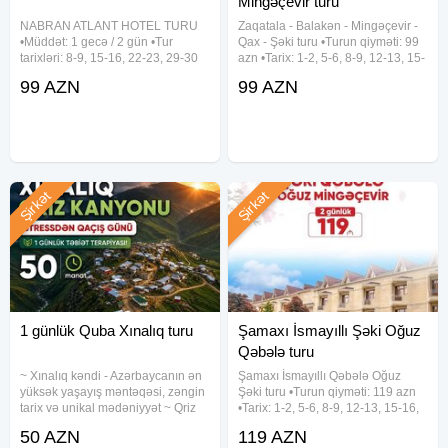
Mingəçevir turu
NABRAN ATLANT HOTEL TURU
Zaqatala - Balakən - Mingəçevir -
•Müddət: 1 gecə / 2 gün •Tur
Qax - Şəki turu •Turun qiyməti: 99
tarixləri: 8-9, 15-16, 22-23, 29-30
azn •Tarix: 1-2, 5-6, 8-9, 12-13, 15-
Avqust •Qiymət: - Səhər yeməksiz:
16, 19-20, 22-23, 26-27, 29-30
99 AZN
99 AZN
99 azn - Səhər yeməyi ilə: 110 azn
Avqust ✓Qiymətə daxildir: -
- Full paket: 135 azn ✓Full paketə
Komfortlu vip nəqliyyat - Talaçay
daxildir: - Səhər
Yurd və
Şirkət
Şirkət
1 günlük Quba Xınalıq turu
Şamaxı İsmayıllı Şəki Oğuz
Qəbələ turu
~ Xınalıq kəndi - Azərbaycanın ən
Şamaxı İsmayıllı Qəbələ Oğuz
yüksək yaşayış məntəqəsi, zəngin
Şəki turu •Turun qiyməti: 119 azn
tarix və unikal mədəniyyət ~ Qriz
•Tarix: 1-2, 5-6, 8-9, 12-13, 15-16,
Kanyonu - Çay boyunca ecazkar
19-20, 22-23, 26-27, 29-30 Avqust
50 AZN
119 AZN
təbiət yürüşü ~ Qəçrəş meşəliyi
✓Qiymətə daxildir: - Komfortlu