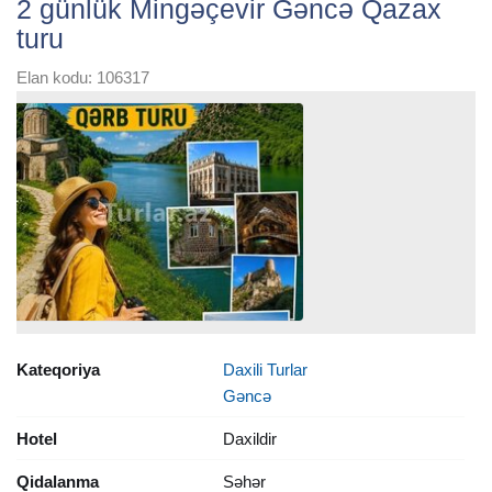
2 günlük Mingəçevir Gəncə Qazax
turu
Elan kodu: 106317
Kateqoriya
Daxili Turlar
Gəncə
Hotel
Daxildir
Qidalanma
Səhər