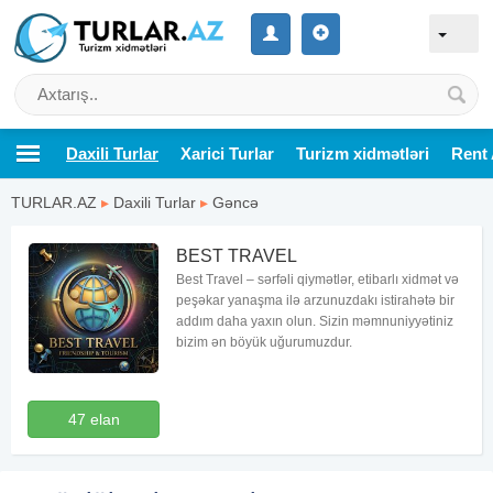
Daxili Turlar
Xarici Turlar
Turizm xidmətləri
Rent 
TURLAR.AZ
▸
Daxili Turlar
▸
Gəncə
BEST TRAVEL
Best Travel – sərfəli qiymətlər, etibarlı xidmət və
peşəkar yanaşma ilə arzunuzdakı istirahətə bir
addım daha yaxın olun. Sizin məmnuniyyətiniz
bizim ən böyük uğurumuzdur.
47 elan