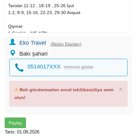
Tarixlər:11-12 , 18-19 , 25-26 İyul
1-2, 8-9, 15-16, 22-23, 29-30 Avqust
Qiymət:
1 Günlük - 185 AZN
2Günlük - 285 AZN
Eko Travel
(Bütün Elanları)
Bakı şəhəri
Qiymətə daxildir:
Aviabilet
(gediş-dönüş + 23 kq baqaj) 4-5★
Hotel
0514017XXX
nömrəni göstər
Komfortlu nəqliyyat
Peşəkar bələdçi
Səhər yeməyi
×
⚠
Beh göndərmədən əvvəl təhlükəsizliyə əmin
Əshabi-Kəhf
olun!
Möminəxatun Türbəsi
Duzdağ
Batabat Gölü
Əlincə Qalası
Paylaş
Xan Sarayı
Tarix: 01.08.2026
Ordubad