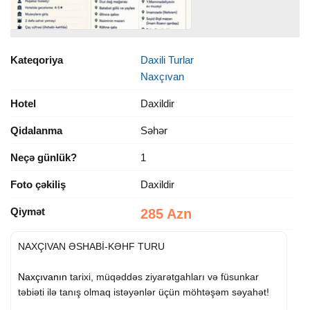
Kateqoriya
Daxili Turlar
Naxçıvan
Hotel
Daxildir
Qidalanma
Səhər
Neçə günlük?
1
Foto çəkiliş
Daxildir
Qiymət
285 Azn
NAXÇIVAN ƏSHABİ-KƏHF TURU
Naxçıvanın
tarixi, müqəddəs ziyarətgahları və füsunkar
təbiəti ilə tanış olmaq istəyənlər üçün möhtəşəm səyahət!