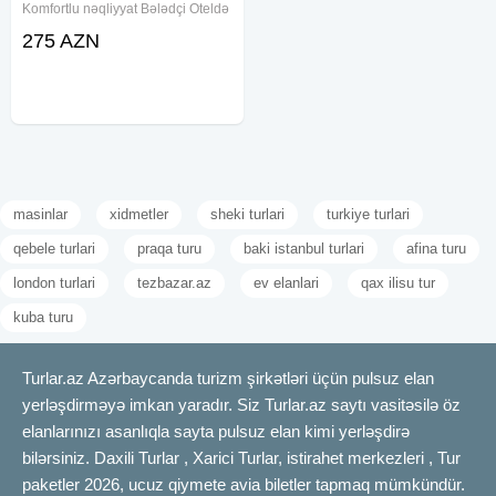
Komfortlu nəqliyyat Bələdçi Oteldə
gecələmək - 4* və ya 5* Səhər
275 AZN
yeməyi (2 dəfə) Çay süfrəsi
Ekskursiya məkanlarına çatdırılma
Məkanlar: Əshabi-Kəf
masinlar
xidmetler
sheki turlari
turkiye turlari
qebele turlari
praqa turu
baki istanbul turlari
afina turu
london turlari
tezbazar.az
ev elanlari
qax ilisu tur
kuba turu
Turlar.az Azərbaycanda turizm şirkətləri üçün pulsuz elan
yerləşdirməyə imkan yaradır. Siz Turlar.az saytı vasitəsilə öz
elanlarınızı asanlıqla sayta pulsuz elan kimi yerləşdirə
bilərsiniz. Daxili Turlar , Xarici Turlar, istirahet merkezleri , Tur
paketler 2026, ucuz qiymete avia biletler tapmaq mümkündür.