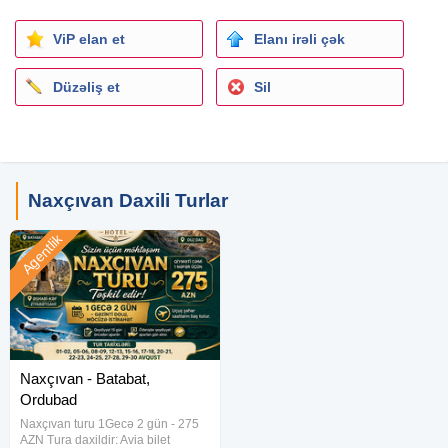
Ətraflı məlumat və qeydiyyat üçün WhatsApp aktivdir. ::
ViP elan et
Elanı irəli çək
Düzəliş et
Sil
Naxçıvan Daxili Turlar
Agentlik
Naxçıvan - Batabat,
Ordubad
Naxçıvan turu 1Gecə 2 gün - 275
AZN Tura daxildir: Avia bilet