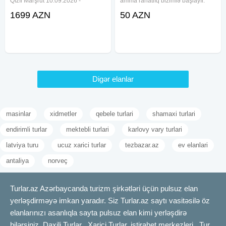
Qızıl Marşrut 10.09.2026 -
amma rahatlıq bizimlə başlayır.
15.09.2026 - 999$ 19.10.2026 -
Şəhərlərarası sərnişin daşıma
1699 AZN
50 AZN
24.10.2026 - 999$ 5 gecə \ 6 gün
xidmətində təhlükəsizlik, komfort
_ Qiymətə daxildir Üç fərqli
və dəqiqlik əsas prinsipimizdir. Biz
şəhərdə, ən gözəl hotellərdə
nə təklif edirik? Geniş, rahat və
Digər elanlar
masinlar
xidmetler
qebele turlari
shamaxi turlari
endirimli turlar
mektebli turlari
karlovy vary turlari
latviya turu
ucuz xarici turlar
tezbazar.az
ev elanlari
antaliya
norveç
Turlar.az Azərbaycanda turizm şirkətləri üçün pulsuz elan
yerləşdirməyə imkan yaradır. Siz Turlar.az saytı vasitəsilə öz
elanlarınızı asanlıqla sayta pulsuz elan kimi yerləşdirə
bilərsiniz. Daxili Turlar , Xarici Turlar, istirahet merkezleri , Tur