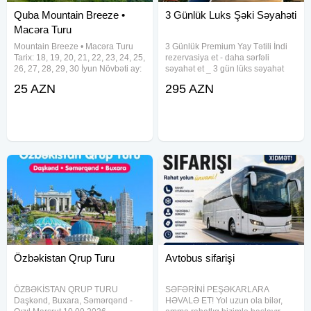
Quba Mountain Breeze •
3 Günlük Luks Şəki Səyahəti
Macəra Turu
Mountain Breeze • Macəra Turu
3 Günlük Premium Yay Tətili İndi
Tarix: 18, 19, 20, 21, 22, 23, 24, 25,
rezervasiya et - daha sərfəli
26, 27, 28, 29, 30 İyun Növbəti ay:
səyahət et _ 3 gün lüks səyahət
1, 2, 3, 4, 5, 6, 7, 8, 9, 10, 11, 12,
-295₼ ( bir nəfər üçün tur qiyməti)
25 AZN
295 AZN
13, 14, 15, 16, 17, 18, 19, 20, 21,
Lüks istirahətin ünvanı — 5 Marxal
22, 23, 24, 25, 26, 27, 28, 29, 30,
Resort & Spa! _ Qiymətə daxildir: 2
Özbəkistan Qrup Turu
Avtobus sifarişi
ÖZBƏKİSTAN QRUP TURU
SƏFƏRİNİ PEŞƏKARLARA
Daşkənd, Buxara, Səmərqənd -
HƏVALƏ ET! Yol uzun ola bilər,