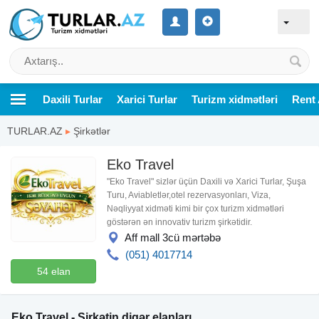
Daxili Turlar
Xarici Turlar
Turizm xidmətləri
Rent 
TURLAR.AZ
▸
Şirkətlər
Eko Travel
"Eko Travel" sizlər üçün Daxili və Xarici Turlar, Şuşa
Turu, Aviabletlər,otel rezervasyonları, Viza,
Nəqliyyat xidməti kimi bir çox turizm xidmətləri
göstərən ən innovativ turizm şirkətidir.
Aff mall 3cü mərtəbə
(051) 4017714
54 elan
Eko Travel - Şirkətin digər elanları