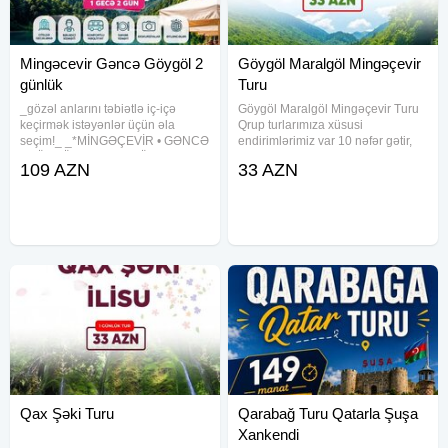
Mingəcevir Gəncə Göygöl 2
Göygöl Maralgöl Mingəçevir
günlük
Turu
_gözəl anlarını təbiətlə iç-içə
Göygöl Maralgöl Mingəçevir Turu
keçirmək istəyənlər üçün əla
Qrup turlarımıza xüsusi
seçim!_ _*MİNGƏÇEVİR • GƏNCƏ
endirimlərimiz var 10 nəfər gətir,
• GÖYGÖL • MARALGÖL*_ * Ə :*
özün ödəniş etmə 6-12 uşaqlara
109 AZN
33 AZN
4-5 İYUL 11-12 İYUL 18-29 İYUL
və tələbələrə 10% endirim
25-26 İYUL Qiymət – 109 AZN
Tarixlər- 4, 5, 11, 12, 18, 19, 25, 26
⸻ Qiymətə daxildir:
İyul Qiymət: • Ekonom
Qax Şəki Turu
Qarabağ Turu Qatarla Şuşa
Xankendi