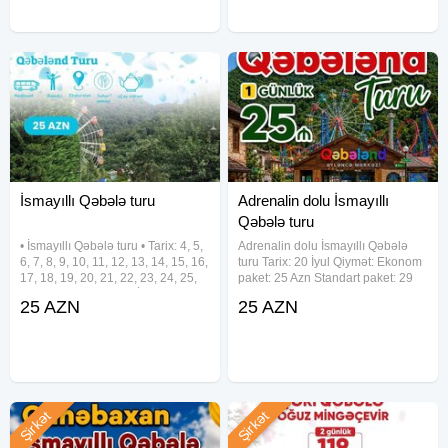
İsmayıllı Qəbələ turu
Adrenalin dolu İsmayıllı
Qəbələ turu
• İsmayıllı Qəbələ turu • Tarix: 4, 5,
Adrenalin dolu İsmayıllı Qəbələ
6, 7, 8, 9, 10, 11, 12, 13, 14, 15, 16,
turu Tarix: 20 İyul Qiymət: Ekonom
17, 18, 19, 20, 21, 22, 23, 24, 25,
paket: 25 Azn Standart paket: 29
26, 27, 28, 29, 30, 31 İYUL •
Azn Qiymətə daxildir: Nəqliyyat
25 AZN
25 AZN
Qiymət: Ekonom paket: 25 Azn
xidməti Ekskursiyalar Səhər
Standart paket: 29 Azn • Qiymətə
yeməyi (standart paketdə) Axşam
Şirkət
Şirkət