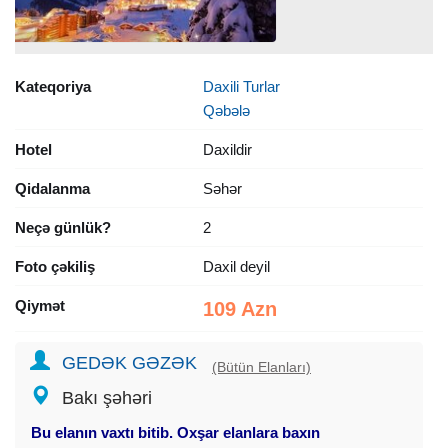
Kateqoriya
Daxili Turlar
Qəbələ
Hotel
Daxildir
Qidalanma
Səhər
Neçə günlük?
2
Foto çəkiliş
Daxil deyil
Qiymət
109 Azn
GEDƏK GƏZƏK
(Bütün Elanları)
Bakı şəhəri
Bu elanın vaxtı bitib. Oxşar elanlara baxın