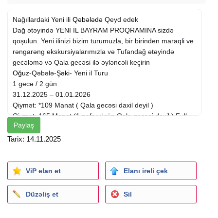
Nağıllardaki Yeni ili
Qəbələdə
Qeyd edek
Dağ ətəyində YENİ İL BAYRAM PROQRAMINA sizdə
qoşulun. Yeni ilinizi bizim turumuzla, bir birinden maraqli ve
rəngarəng ekskursiyalarımızla və Tufandağ ətəyində
gecələmə və Qala gecəsi ilə əyləncəli keçirin
Oğuz
-Qəbələ-
Şəki
- Yeni il Turu
1 gecə / 2 gün
31.12.2025 – 01.01.2026
Qiymət: *109 Manat ( Qala gecəsi daxil deyil )
Qiymət: 165 Manat (1 nəfər üçün Qala gecəsi daxil ) Full
Paylaş
Paket
Diqqət:
Tarix: 14.11.2025
20 Dekabra qədər 109/165 azn
20 Dekabrdan sonra 125 /185 azn
Diqqət qeydiyyata düşmək üçün 50% ödəniş tələb olunur.
ViP elan et
Elanı irəli çək
Tələsin yerlər çox az saydadır!!
Qidalanma 3 dəfə
Düzəliş et
Sil
*Qəbələdə Qala Gecəsi Daxil *
Qiymətə daxildir: