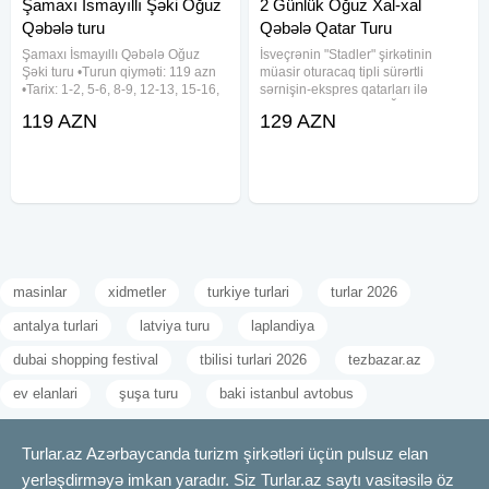
Şamaxı İsmayıllı Şəki Oğuz
2 Günlük Oğuz Xal-xal
Qəbələ turu
Qəbələ Qatar Turu
Şamaxı İsmayıllı Qəbələ Oğuz
İsveçrənin "Stadler" şirkətinin
Şəki turu •Turun qiyməti: 119 azn
müasir oturacaq tipli sürərtli
•Tarix: 1-2, 5-6, 8-9, 12-13, 15-16,
sərnişin-ekspres qatarları ilə
19-20, 22-23, 26-27, 29-30 Avqust
möhtəşəm səyahət! OĞUZ
119 AZN
129 AZN
✓Qiymətə daxildir: - Komfortlu
QƏBƏLƏ QATAR TURU ! Qatarla 2
nəqliyyat - Yeddi gözəl hotel
günlük tur 8-9, 15-16, 22-23, 29-30
(Qəbələ) - Hotel
Avqust Buta Otel
masinlar
xidmetler
turkiye turlari
turlar 2026
antalya turlari
latviya turu
laplandiya
dubai shopping festival
tbilisi turlari 2026
tezbazar.az
ev elanlari
şuşa turu
baki istanbul avtobus
Turlar.az Azərbaycanda turizm şirkətləri üçün pulsuz elan
yerləşdirməyə imkan yaradır. Siz Turlar.az saytı vasitəsilə öz