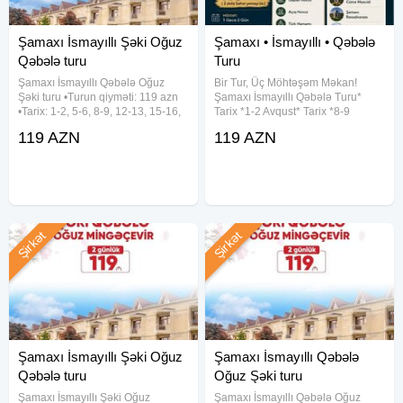
Şaxta baba və qar qızı
Viktorinalar və hədiyyələr
Şamaxı İsmayıllı Şəki Oğuz
Şamaxı • İsmayıllı • Qəbələ
Animasiya qrupu
Qəbələ turu
Turu
Şamaxı İsmayıllı Qəbələ Oğuz
Bir Tur, Üç Möhtəşəm Məkan!
QEYD1: Oteldə yerləşmə 2-3-4 nəfərlik otaqlarda nəzərdə
Şəki turu •Turun qiyməti: 119 azn
Şamaxı İsmayıllı Qəbələ Turu*
•Tarix: 1-2, 5-6, 8-9, 12-13, 15-16,
Tarix *1-2 Avqust* Tarix *8-9
tutulub.Turist otaqda tək qalmaq istəsə əlavə olaraq 35AZN
19-20, 22-23, 26-27, 29-30 Avqust
Avqust* Tarix *15-16 Avqust*
ödəməlidir.
119 AZN
119 AZN
✓Qiymətə daxildir: - Komfortlu
Müddət: 1 Gecə 2 Gün Turun
QEYD2: 0-5 yaş uşaqlar heç bir xidmətdən istifadə etməsə
nəqliyyat - Yeddi gözəl hotel
Qiyməti 119 AZN *( 2 dəfə Səhər
(Qəbələ) - Hotel
yeməyi ilə )* Qiymətə daxildir:
ödənişsizdir.
Şirkət
Şirkət
Şamaxı İsmayıllı Şəki Oğuz
Şamaxı İsmayıllı Qəbələ
Qəbələ turu
Oğuz Şəki turu
Şamaxı İsmayıllı Şəki Oğuz
Şamaxı İsmayıllı Qəbələ Oğuz