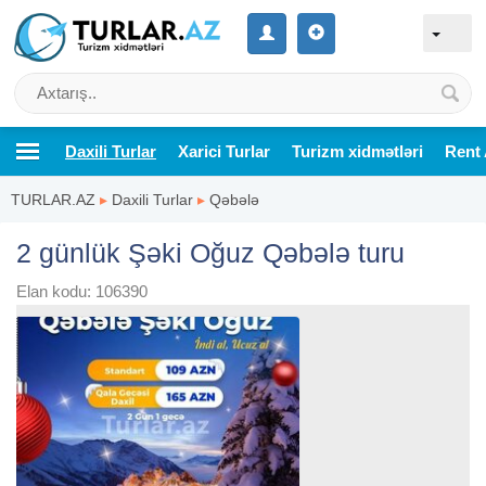
Daxili Turlar
Xarici Turlar
Turizm xidmətləri
Rent 
TURLAR.AZ
▸
Daxili Turlar
▸
Qəbələ
2 günlük Şəki Oğuz Qəbələ turu
Elan kodu: 106390